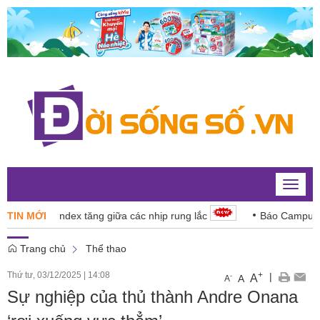
Toggle
naviga
6: VN-Index tăng giữa các nhịp rung lắc
TIN MỚI
Báo Campuchia ‘
Trang chủ
Thể thao
Thứ tư, 03/12/2025
|
14:08
+
|
A
-
A
A
Sự nghiệp của thủ thành Andre Onana