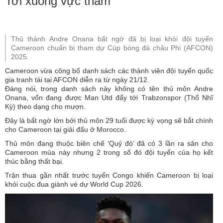
‘rơi xuống vực thẳm’
Thủ thành Andre Onana bất ngờ đã bị loại khỏi đội tuyển
Cameroon chuẩn bị tham dự Cúp bóng đá châu Phi (AFCON)
2025.
Cameroon vừa công bố danh sách các thành viên đội tuyển quốc
gia tranh tài tại AFCON diễn ra từ ngày 21/12.
Đáng nói, trong danh sách này không có tên thủ môn Andre
Onana, vốn đang được Man Utd đẩy tới Trabzonspor (Thổ Nhĩ
Kỳ) theo dạng cho mượn.
Đây là bất ngờ lớn bởi thủ môn 29 tuổi được kỳ vọng sẽ bắt chính
cho Cameroon tại giải đấu ở Morocco.
Thủ môn đang thuộc biên chế ‘Quỷ đỏ’ đã có 3 lần ra sân cho
Cameroon mùa này nhưng 2 trong số đó đội tuyển của họ kết
thúc bằng thất bại.
Trận thua gần nhất trước tuyển Congo khiến Cameroon bị loại
khỏi cuộc đua giành vé dự World Cup 2026.