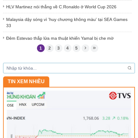
HLV Martinez nói thẳng về C.Ronaldo ở World Cup 2026
Malaysia dậy sóng vì 'huy chương không màu' tại SEA Games
33
Đêm Estevao thắp lửa ma thuật khiến Yamal bị che mờ
1
2
3
4
5
TIN XEM NHIỀU