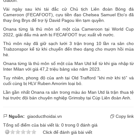
Gabon.
Vài ngày sau khi tái đắc cử Chủ tịch Liên đoàn Bóng đá
Cameroon (FECAFOOT), cựu tiền đạo Chelsea Samuel Eto'o đã
thay ông Brys để trợ lý David Pagou lên tạm quyền.
Onana từng là thủ môn số một của Cameroon tại World Cup
2022, giải đấu mà anh bị FECAFOOT trục xuất về nước.
Thủ môn này đã giữ sạch lưới 3 trận trong 10 lần ra sân cho
Trabzonspor kể từ khi chuyển đến theo dạng cho mượn hồi mùa
hè.
Onana từng là thủ môn số một của Man Utd kể từ khi gia nhập từ
Inter Milan với giá 47,2 triệu bảng vào năm 2023.
Tuy nhiên, phong độ của anh tại Old Trafford “khi mờ khi tỏ” và
cuối cùng bị HLV Ruben Amorim loại bỏ.
Lần gần nhất Onana ra sân trong màu áo Man Utd là trận thua tệ
hại trước đội bán chuyên nghiệp Grimsby tại Cúp Liên đoàn Anh.
Nguồn:
giaoducthoidai.vn
Copy link
Tổng số điểm của bài viết là:
0
trong
0
đánh giá
Click để đánh giá bài viết