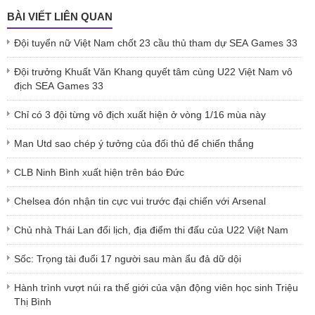
BÀI VIẾT LIÊN QUAN
Đội tuyển nữ Việt Nam chốt 23 cầu thủ tham dự SEA Games 33
Đội trưởng Khuất Văn Khang quyết tâm cùng U22 Việt Nam vô
địch SEA Games 33
Chỉ có 3 đội từng vô địch xuất hiện ở vòng 1/16 mùa này
Man Utd sao chép ý tưởng của đối thủ để chiến thắng
CLB Ninh Bình xuất hiện trên báo Đức
Chelsea đón nhận tin cực vui trước đại chiến với Arsenal
Chủ nhà Thái Lan đổi lịch, địa điểm thi đấu của U22 Việt Nam
Sốc: Trọng tài đuổi 17 người sau màn ẩu đả dữ dội
Hành trình vượt núi ra thế giới của vận động viên học sinh Triệu
Thị Bình