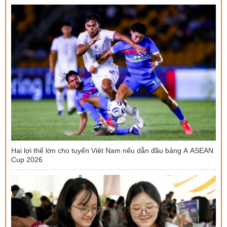
Hai lợi thế lớn cho tuyển Việt Nam nếu dẫn đầu bảng A ASEAN
Cup 2026