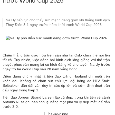
trước World Cup 2026
Na Uy tiếp tục cho thấy sức mạnh đáng gờm khi thắng kình địch
Thụy Điển 3-1 ngay trước thềm khởi tranh World Cup 2026.
Chiến thắng trận giao hữu trên sân nhà tại Oslo chưa thể nói lên
tất cả. Tuy nhiên, việc đánh bại kình địch láng giềng với thế trận
thuyết phục vẫn mang lại cú hích đáng kể cho tuyển Na Uy trước
ngày trở lại World Cup sau 28 năm vắng bóng.
Điểm đáng chú ý nhất là tiền đạo Erling Haaland chỉ ngồi trên
khán đài. Không có chân sút chủ lực, đội bóng do HLV Stale
Solbakken dẫn dắt vẫn duy trì sức ép lớn và sớm định đoạt trận
đấu ngay trong hiệp 1.
Tiền đạo Jorgen Strand Larsen lập cú đúp, trong khi tiền vệ cánh
Antonio Nusa ghi bàn còn lại bằng một pha xử lý đẹp mắt, để dẫn
trước 3-0.