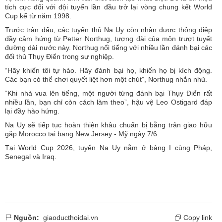
tích cực đối với đội tuyển lần đầu trở lại vòng chung kết World
Cup kể từ năm 1998.
Trước trận đấu, các tuyển thủ Na Uy còn nhận được thông điệp
đầy cảm hứng từ Petter Northug, tượng đài của môn trượt tuyết
đường dài nước này. Northug nổi tiếng với nhiều lần đánh bại các
đối thủ Thụy Điển trong sự nghiệp.
“Hãy khiến tôi tự hào. Hãy đánh bại họ, khiến họ bị kích động.
Các bạn có thể chơi quyết liệt hơn một chút”, Northug nhắn nhủ.
“Khi nhà vua lên tiếng, một người từng đánh bại Thụy Điển rất
nhiều lần, bạn chỉ còn cách làm theo”, hậu vệ Leo Ostigard đáp
lại đầy hào hứng.
Na Uy sẽ tiếp tục hoàn thiện khâu chuẩn bị bằng trận giao hữu
gặp Morocco tại bang New Jersey - Mỹ ngày 7/6.
Tại World Cup 2026, tuyển Na Uy nằm ở bảng I cùng Pháp,
Senegal và Iraq.
Nguồn:
giaoducthoidai.vn
Copy link