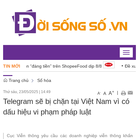
Toggle
naviga
ón ngon “đáng tiền” trên ShopeeFood dịp 8/8
TIN MỚI
Đề xuất 6 lĩn
Trang chủ
Số hóa
Thứ sáu, 23/05/2025
|
14:49
+
|
A
-
A
A
Telegram sẽ bị chặn tại Việt Nam vì có
dấu hiệu vi phạm pháp luật
Cục Viễn thông yêu cầu các doanh nghiệp viễn thông khẩn