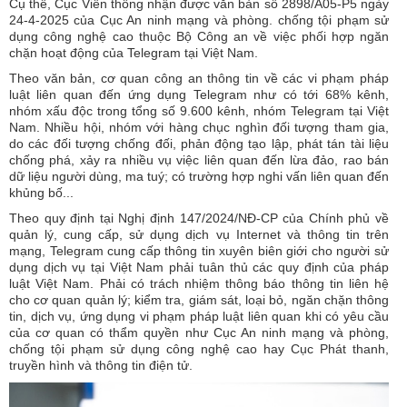
Cụ thể, Cục Viễn thông nhận được văn bản số 2898/A05-P5 ngày
24-4-2025 của Cục An ninh mạng và phòng. chống tội phạm sử
dụng công nghệ cao thuộc Bộ Công an về việc phối hợp ngăn
chặn hoạt động của Telegram tại Việt Nam.
Theo văn bản, cơ quan công an thông tin về các vi phạm pháp
luật liên quan đến ứng dụng Telegram như có tới 68% kênh,
nhóm xấu độc trong tổng số 9.600 kênh, nhóm Telegram tại Việt
Nam. Nhiều hội, nhóm với hàng chục nghìn đối tượng tham gia,
do các đối tượng chống đối, phản động tạo lập, phát tán tài liệu
chống phá, xảy ra nhiều vụ việc liên quan đến lừa đảo, rao bán
dữ liệu người dùng, ma tuý; có trường hợp nghi vấn liên quan đến
khủng bố...
Theo quy định tại Nghị định 147/2024/NĐ-CP của Chính phủ về
quản lý, cung cấp, sử dụng dịch vụ Internet và thông tin trên
mạng, Telegram cung cấp thông tin xuyên biên giới cho người sử
dụng dịch vụ tại Việt Nam phải tuân thủ các quy định của pháp
luật Việt Nam. Phải có trách nhiệm thông báo thông tin liên hệ
cho cơ quan quản lý; kiểm tra, giám sát, loại bỏ, ngăn chặn thông
tin, dịch vụ, ứng dụng vi phạm pháp luật liên quan khi có yêu cầu
của cơ quan có thẩm quyền như Cục An ninh mạng và phòng,
chống tội phạm sử dụng công nghệ cao hay Cục Phát thanh,
truyền hình và thông tin điện tử.