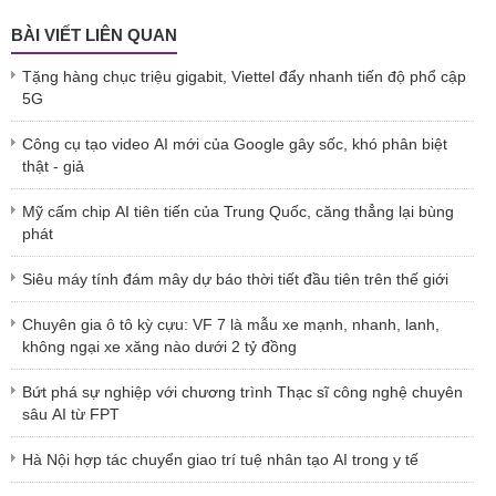
BÀI VIẾT LIÊN QUAN
Tặng hàng chục triệu gigabit, Viettel đẩy nhanh tiến độ phổ cập
5G
Công cụ tạo video AI mới của Google gây sốc, khó phân biệt
thật - giả
Mỹ cấm chip AI tiên tiến của Trung Quốc, căng thẳng lại bùng
phát
Siêu máy tính đám mây dự báo thời tiết đầu tiên trên thế giới
Chuyên gia ô tô kỳ cựu: VF 7 là mẫu xe mạnh, nhanh, lanh,
không ngại xe xăng nào dưới 2 tỷ đồng
Bứt phá sự nghiệp với chương trình Thạc sĩ công nghệ chuyên
sâu AI từ FPT
Hà Nội hợp tác chuyển giao trí tuệ nhân tạo AI trong y tế