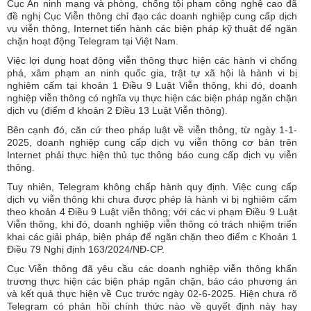
Cục An ninh mạng và phòng, chống tội phạm công nghệ cao đã
đề nghị Cục Viễn thông chỉ đạo các doanh nghiệp cung cấp dịch
vụ viễn thông, Internet tiến hành các biện pháp kỹ thuật để ngăn
chặn hoạt động Telegram tại Việt Nam.
Việc lợi dụng hoạt động viễn thông thực hiện các hành vi chống
phá, xâm phạm an ninh quốc gia, trật tự xã hội là hành vi bị
nghiêm cấm tại khoản 1 Điều 9 Luật Viễn thông, khi đó, doanh
nghiệp viễn thông có nghĩa vụ thực hiện các biện pháp ngăn chặn
dịch vụ (điểm đ khoản 2 Điều 13 Luật Viễn thông).
Bên cạnh đó, căn cứ theo pháp luật về viễn thông, từ ngày 1-1-
2025, doanh nghiệp cung cấp dịch vụ viễn thông cơ bản trên
Internet phải thực hiện thủ tục thông báo cung cấp dịch vụ viễn
thông.
Tuy nhiên, Telegram không chấp hành quy định. Việc cung cấp
dịch vụ viễn thông khi chưa được phép là hành vi bị nghiêm cấm
theo khoản 4 Điều 9 Luật viễn thông; với các vi phạm Điều 9 Luật
Viễn thông, khi đó, doanh nghiệp viễn thông có trách nhiệm triển
khai các giải pháp, biện pháp để ngăn chặn theo điểm c Khoản 1
Điều 79 Nghị định 163/2024/NĐ-CP.
Cục Viễn thông đã yêu cầu các doanh nghiệp viễn thông khẩn
trương thực hiện các biện pháp ngăn chặn, báo cáo phương án
và kết quả thực hiện về Cục trước ngày 02-6-2025. Hiện chưa rõ
Telegram có phản hồi chính thức nào về quyết định này hay