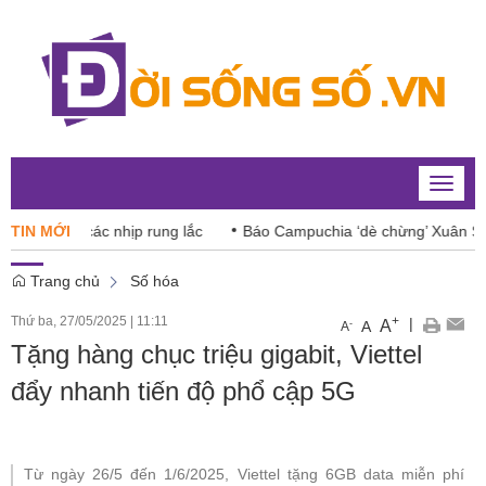
Toggle
naviga
 giữa các nhịp rung lắc
TIN MỚI
Báo Campuchia ‘dè chừng’ Xuân Son
Trang chủ
Số hóa
Thứ ba, 27/05/2025
|
11:11
+
|
A
-
A
A
Tặng hàng chục triệu gigabit, Viettel
đẩy nhanh tiến độ phổ cập 5G
Từ ngày 26/5 đến 1/6/2025, Viettel tặng 6GB data miễn phí