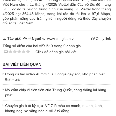
Việt Nam cho thấy, tháng 4/2025 Viettel dẫn đầu về tốc độ mạng
5G. Tốc độ tải xuống trung bình của mạng 5G Viettel trong tháng
4/2025 đạt 364,43 Mbps, trong khi tốc độ tải lên là 97,6 Mbps,
góp phần nâng cao trải nghiệm người dùng và thúc đẩy chuyển
đổi số tại Việt Nam.
Tác giả:
PV
Nguồn:
www.congluan.vn
Copy link
Tổng số điểm của bài viết là:
0
trong
0
đánh giá
Click để đánh giá bài viết
BÀI VIẾT LIÊN QUAN
Công cụ tạo video AI mới của Google gây sốc, khó phân biệt
thật - giả
Mỹ cấm chip AI tiên tiến của Trung Quốc, căng thẳng lại bùng
phát
Chuyên gia ô tô kỳ cựu: VF 7 là mẫu xe mạnh, nhanh, lanh,
không ngại xe xăng nào dưới 2 tỷ đồng