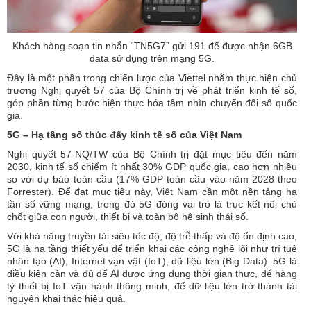
Khách hàng soạn tin nhắn “TN5G7” gửi 191 để được nhận 6GB
data sử dụng trên mạng 5G.
Đây là một phần trong chiến lược của Viettel nhằm thực hiện chủ
trương Nghị quyết 57 của Bộ Chính trị về phát triển kinh tế số,
góp phần từng bước hiện thực hóa tầm nhìn chuyển đổi số quốc
gia.
5G – Hạ tầng số thúc đẩy kinh tế số của Việt Nam
Nghị quyết 57-NQ/TW của Bộ Chính trị đặt mục tiêu đến năm
2030, kinh tế số chiếm ít nhất 30% GDP quốc gia, cao hơn nhiều
so với dự báo toàn cầu (17% GDP toàn cầu vào năm 2028 theo
Forrester). Để đạt mục tiêu này, Việt Nam cần một nền tảng hạ
tần số vững mạng, trong đó 5G đóng vai trò là trục kết nối chủ
chốt giữa con người, thiết bị và toàn bộ hệ sinh thái số.
Với khả năng truyền tải siêu tốc độ, độ trễ thấp và độ ổn định cao,
5G là hạ tầng thiết yếu để triển khai các công nghệ lõi như trí tuệ
nhân tạo (AI), Internet vạn vật (IoT), dữ liệu lớn (Big Data). 5G là
điều kiện cần và đủ để AI được ứng dụng thời gian thực, để hàng
tỷ thiết bị IoT vận hành thông minh, để dữ liệu lớn trở thành tài
nguyên khai thác hiệu quả.