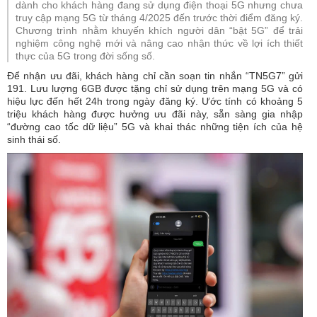
dành cho khách hàng đang sử dụng điện thoại 5G nhưng chưa
truy cập mạng 5G từ tháng 4/2025 đến trước thời điểm đăng ký.
Chương trình nhằm khuyến khích người dân “bật 5G” để trải
nghiệm công nghệ mới và nâng cao nhận thức về lợi ích thiết
thực của 5G trong đời sống số.
Để nhận ưu đãi, khách hàng chỉ cần soạn tin nhắn “TN5G7” gửi
191. Lưu lượng 6GB được tặng chỉ sử dụng trên mạng 5G và có
hiệu lực đến hết 24h trong ngày đăng ký. Ước tính có khoảng 5
triệu khách hàng được hưởng ưu đãi này, sẵn sàng gia nhập
“đường cao tốc dữ liệu” 5G và khai thác những tiện ích của hệ
sinh thái số.