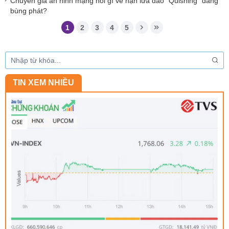
Chuyên gia an ninh mạng nói gì về nạn lừa đảo “Quishing” đang
bùng phát?
1
2
3
4
5
TIN XEM NHIỀU