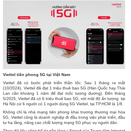
Viettel tiên phong 5G tại Việt Nam
Viettel đã có bước phát triển thần tốc: Sau 1 tháng ra mắt
(10/2024), Viettel đã đạt 1 triệu thuê bao 5G (Hàn Quốc hay Thái
Lan cần khoảng 1 năm để đạt mốc tương đương). Đến tháng
5/2025, Viettel đã có 6 triệu thuê bao 5G, với mật độ ấn tượng: tại
Hà Nội cứ 6 người có 1 người dùng 5G Viettel, tại TP.HCM là 1/8.
Không chỉ là nhà mạng tiên phong khai trương thương mại hóa
5G, Viettel cũng là doanh nghiệp đi đầu trong việc phát triển, đầu
tư hạ tầng, nâng cao chất lượng mạng 5G phục vụ người dân.
Theo dữ liệu công bố từ nền tảng i-Speed của Trung tâm Internet