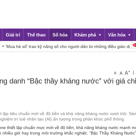
Giải trí
Thể thao
Số hóa
Khám phá
Văn hóa
hè số' trao kỹ năng số cho người dân từ những điều giản dị
Du lịch
Đời sống
+
|
A
-
A
A
g danh “Bậc thầy kháng nước” với giá chỉ
ết lập tiêu chuẩn mới về độ bền và khả năng kháng nước vượt trội. S
nghiệm trí tuệ nhân tạo (AI) ấn tượng trong phân khúc phổ thông.
hone thiết lập chuẩn mực mới về độ bền, khả năng kháng nước mạnh m
ời nhiều giờ hay trong môi trường khắc nghiệt, “Bậc Thầy Kháng Nước