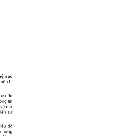
hệ sạc
 bền bỉ
 ưu đa
ông tin
c và mở
đến sự
hiểu độ
ảm hứng