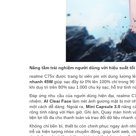
Nâng tầm trải nghiệm người dùng với hiệu suất tối
realme C75x được trang bị viên pin với dung lượng l
nhanh 45W
giúp sạc đầy từ 0% lên 100% chỉ trong 90 
khi duy trì trên 80% sau 1.000 chu kỳ sạc, hỗ trợ tính n
Đáp ứng nhu cầu của người dùng hiện đại, realme C7
nhiệm,
AI Clear Face
làm nét ảnh gương mặt bị mờ nh
một cách dễ dàng. Ngoài ra,
Mini Capsule 3.0
nâng cấp
rộng tính năng với Hẹn giờ, Ghi âm, Quay màn hình v
tiện lợi tối đa cho thanh toán và trao đổi dữ liệu nhanh
Không chỉ bền bỉ, thiết bị còn chinh phục ngay ánh nh
trễ và hiện tượng nhòe chuyển động, giúp lướt web, 