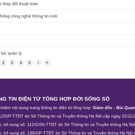
e thay đổi thuật toán
thống công nghệ thông tin mới
lực quản lý
2
3
4
5
G TIN ĐIỆN TỬ TỔNG HỢP ĐỜI SỐNG SỐ
nhiệm nội dung trang thông tin điện tử tổng hợp:
Giám đốc - Bùi Qua
12/GP-TTĐT do Sở Thông tin và Truyền thông Hà Nội cấp ngày 22/11/
i, bổ sung số: 112/GXN-TTĐT do Sở Thông tin và Truyền thông Hà Nộ
i, bổ sung số: 139/GP-TTĐT do Sở Thông tin và Truyền thông Hà Nội