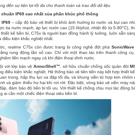
 đến sự tiện lợi tối đa cho thanh toán và trao đổi dữ liệu
 chuẩn IP69 cao nhất của phân khúc phổ thông
i
IP69
– cấp độ bảo vệ thiết bị khỏi ảnh hưởng từ nước và bụi cao nh
ợc tia nước mạnh, áp lực nước cao (15 lít/phút, nhiệt độ từ 5-80°C), t
thiết kế bền bỉ, C75x là người bạn đồng hành lý tưởng, luôn sẵn sà
 điều kiện khắc nghiệt nhất.
nước, realme C75x còn được trang bị công nghệ đột phá
SonicWave
ằng rung động tần số cao. Chỉ với một thao tác trên thanh công cụ
hiệm liền mạch ngay cả khi điện thoại dính nước.
ội với lớp bảo vệ
ArmorShell™
, sở hữu chuẩn chống sốc quân đội
MI
ong điều kiện khắc nghiệt. Hệ thống bảo vệ tiên tiến này kết hợp thiết kế 
quan trọng, hấp thụ lực va đập tối đa, và khung viền từ hợp kim nhôm
nh và giảm thiểu hư hại khi rơi rớt. Đặc biệt, vòng bảo vệ viền máy n
đập, đảm bảo độ bền bỉ tối ưu. Với thiết kế chống chịu mọi tác động b
ai cần một chiếc điện thoại siêu bền bỉ.