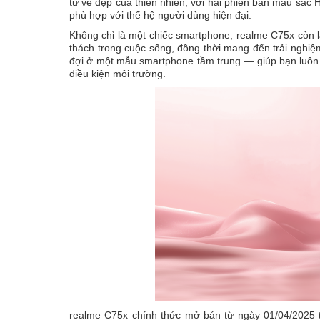
từ vẻ đẹp của thiên nhiên, với hai phiên bản màu sắ
phù hợp với thế hệ người dùng hiện đại.
Không chỉ là một chiếc smartphone, realme C75x còn 
thách trong cuộc sống, đồng thời mang đến trải nghiệm
đợi ở một mẫu smartphone tầm trung — giúp bạn luôn đư
điều kiện môi trường.
realme C75x chính thức mở bán từ ngày 01/04/2025 t