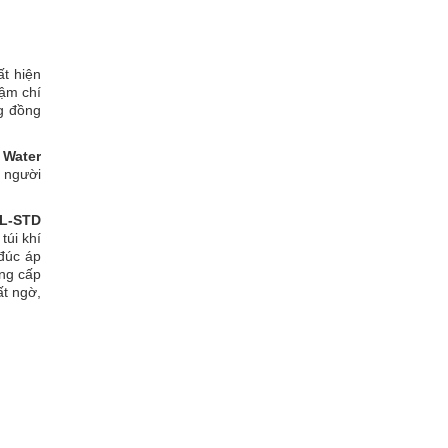
ất hiện
hậm chí
ng đồng
 Water
, người
L-STD
túi khí
 đúc áp
âng cấp
ất ngờ,