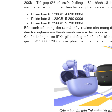
200k + Trả góp 0% trả trước 0 đồng + Bảo hành 18 t
viên và tài xế công nghệ. Hiện tại, sản phẩm có các ph
Phiên bản 6+128GB: 4.690.000đ
Phiên bản 8+128GB: 5.290.000đ
Phiên bản 8+256GB: 5.790.000đ
Bên cạnh đó, trong đợt ra mắt này, realme còn mang 
đến trải nghiệm âm thanh mạnh mẽ với dải bass cực ch
Chuẩn kháng nước IPX4 giúp chống mồ hôi, bền bỉ th
giá chỉ 499.000 VND với các phiên bản màu đa dạng 
Các màu sắc của Tai nghe (từ t