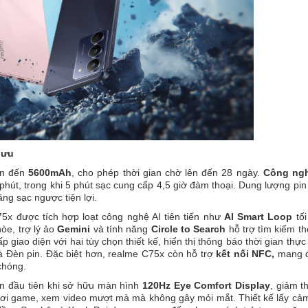
 ưu
ên đến
5600mAh
, cho phép thời gian chờ lên đến 28 ngày.
Công ng
phút, trong khi 5 phút sạc cung cấp 4,5 giờ đàm thoại. Dung lượng pin
ăng sạc ngược tiện lợi.
5x được tích hợp loạt công nghệ AI tiên tiến như
AI Smart Loop
tối
òe, trợ lý ảo
Gemini
và tính năng
Circle to Search
hỗ trợ tìm kiếm th
 giao diện với hai tùy chọn thiết kế, hiển thị thông báo thời gian thự
à Đèn pin. Đặc biệt hơn, realme C75x còn hỗ trợ
kết nối NFC,
mang 
 chóng.
ìn đầu tiên khi sở hữu màn hình
120Hz Eye Comfort Display
, giảm t
chơi game, xem video mượt mà mà không gây mỏi mắt. Thiết kế lấy c