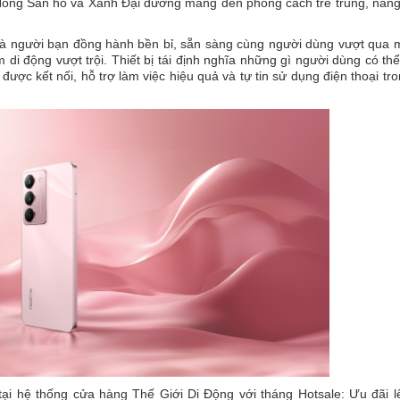
c Hồng San hô và Xanh Đại dương mang đến phong cách trẻ trung, năn
là người bạn đồng hành bền bỉ, sẵn sàng cùng người dùng vượt qua 
 di động vượt trội. Thiết bị tái định nghĩa những gì người dùng có t
ợc kết nối, hỗ trợ làm việc hiệu quả và tự tin sử dụng điện thoại tr
ại hệ thống cửa hàng Thế Giới Di Động với tháng Hotsale: Ưu đãi l