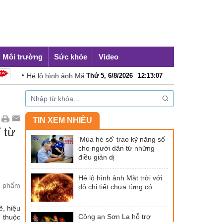
Môi trường
Sức khỏe
Video
Hé lộ hình ảnh Mặt trời với độ chi tiết chưa từng có
Thứ 5, 6/8/2026
12
:
13
:
09
Công an
TIN XEM NHIỀU
 từ
'Mùa hè số' trao kỹ năng số
cho người dân từ những
điều giản dị
Hé lộ hình ảnh Mặt trời với
ản phẩm
độ chi tiết chưa từng có
ẽ, hiệu
Công an Sơn La hỗ trợ
” thuộc