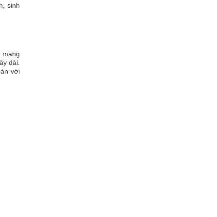
, sinh
 - mang
ày dài.
án với