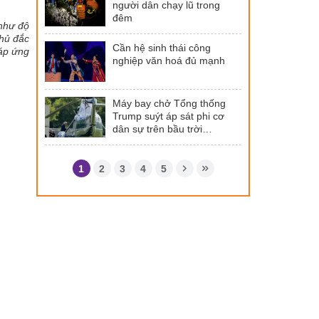
người dân chạy lũ trong
đêm
 như độ
thủ đắc
Cần hệ sinh thái công
đáp ứng
nghiệp văn hoá đủ mạnh
Máy bay chở Tổng thống
Trump suýt áp sát phi cơ
dân sự trên bầu trời
Washington
1
2
3
4
5