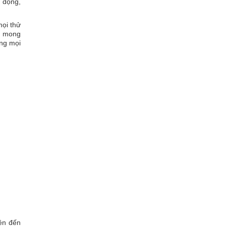
g động,
mọi thử
hể mong
ong mọi
ên đến