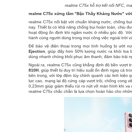
realme C75x hỗ trợ kết nối NFC, mang
realme C75x xứng tầm "Bậc Thầy Kháng Nước" với
realme C75x nổi bật với chuẩn kháng nước, chống bụ
nay. Thiết bị có khả năng chống bụi hoàn toàn, chịu đư
hoạt động ổn định khi ngâm nước ở nhiều góc độ. Với 
hành cùng người dùng trong mọi công việc ngoài trời và
Để bảo vệ điện thoại trong mọi tình huống bị ướt 
Ejection
, giúp đẩy hơn 50% lượng nước ra khỏi loa b
dùng nhanh chóng khôi phục âm thanh, đảm bảo trải ng
Ngoài ra, realme C75x cũng khẳng định độ bền vượt tr
810H
, giúp thiết bị duy trì hiệu suất ổn định ngay cả tr
bên trong, với lớp đệm tùy chỉnh quanh các linh kiện 
lực cao, mang lại độ cứng cáp vượt trội, chống cong vê
0,23mm giúp giảm thiểu rủi ro nứt vỡ màn hình khi va 
realme C75x chắc chắn là lựa chọn hoàn hảo cho những 