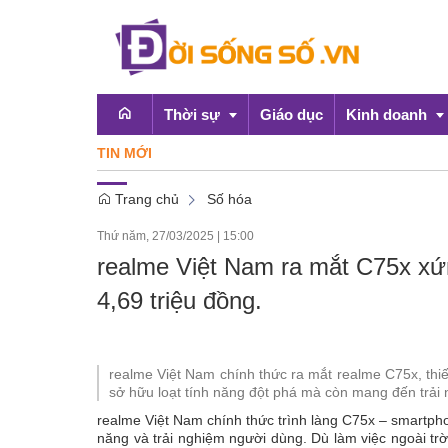
Thời sự
Giáo dục
Kinh doanh
TIN MỚI
'Mùa 
Trang chủ
Số hóa
Emagazine
OCOP
Thứ năm, 27/03/2025
|
15:00
Chính sách
realme Việt Nam ra mắt C75x xứn
Doanh nghiệp
4,69 triệu đồng.
realme Việt Nam chính thức ra mắt realme C75x, thi
sở hữu loạt tính năng đột phá mà còn mang đến trải 
realme Việt Nam chính thức trình làng C75x – smartp
năng và trải nghiệm người dùng. Dù làm việc ngoài tr