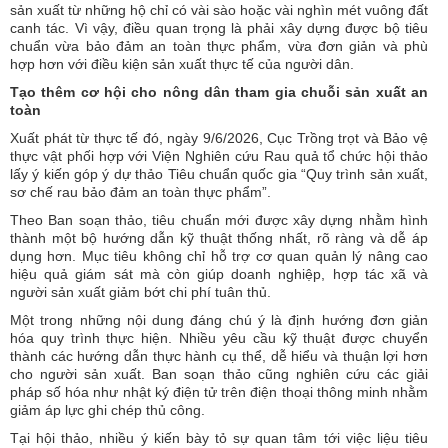
sản xuất từ những hộ chỉ có vài sào hoặc vài nghìn mét vuông đất
canh tác. Vì vậy, điều quan trọng là phải xây dựng được bộ tiêu
chuẩn vừa bảo đảm an toàn thực phẩm, vừa đơn giản và phù
hợp hơn với điều kiện sản xuất thực tế của người dân.
Tạo thêm cơ hội cho nông dân tham gia chuỗi sản xuất an
toàn
Xuất phát từ thực tế đó, ngày 9/6/2026, Cục Trồng trọt và Bảo vệ
thực vật phối hợp với Viện Nghiên cứu Rau quả tổ chức hội thảo
lấy ý kiến góp ý dự thảo Tiêu chuẩn quốc gia “Quy trình sản xuất,
sơ chế rau bảo đảm an toàn thực phẩm”.
Theo Ban soạn thảo, tiêu chuẩn mới được xây dựng nhằm hình
thành một bộ hướng dẫn kỹ thuật thống nhất, rõ ràng và dễ áp
dụng hơn. Mục tiêu không chỉ hỗ trợ cơ quan quản lý nâng cao
hiệu quả giám sát mà còn giúp doanh nghiệp, hợp tác xã và
người sản xuất giảm bớt chi phí tuân thủ.
Một trong những nội dung đáng chú ý là định hướng đơn giản
hóa quy trình thực hiện. Nhiều yêu cầu kỹ thuật được chuyển
thành các hướng dẫn thực hành cụ thể, dễ hiểu và thuận lợi hơn
cho người sản xuất. Ban soạn thảo cũng nghiên cứu các giải
pháp số hóa như nhật ký điện tử trên điện thoại thông minh nhằm
giảm áp lực ghi chép thủ công.
Tại hội thảo, nhiều ý kiến bày tỏ sự quan tâm tới việc liệu tiêu