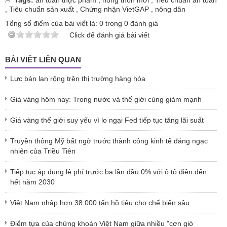
Tags:
an toàn thực phẩm
,
nông thôn mới
,
Tiêu chuẩn an toàn
,
Tiêu chuẩn sản xuất
,
Chứng nhận VietGAP
,
nông dân
Tổng số điểm của bài viết là:
0
trong
0
đánh giá
Click để đánh giá bài viết
BÀI VIẾT LIÊN QUAN
Lực bán lan rộng trên thị trường hàng hóa
Giá vàng hôm nay: Trong nước và thế giới cùng giảm mạnh
Giá vàng thế giới suy yếu vì lo ngại Fed tiếp tục tăng lãi suất
Truyền thông Mỹ bất ngờ trước thành công kinh tế đáng ngạc
nhiên của Triều Tiên
Tiếp tục áp dụng lệ phí trước bạ lần đầu 0% với ô tô điện đến
hết năm 2030
Việt Nam nhập hơn 38.000 tấn hồ tiêu cho chế biến sâu
Điểm tựa của chứng khoán Việt Nam giữa nhiều "cơn gió