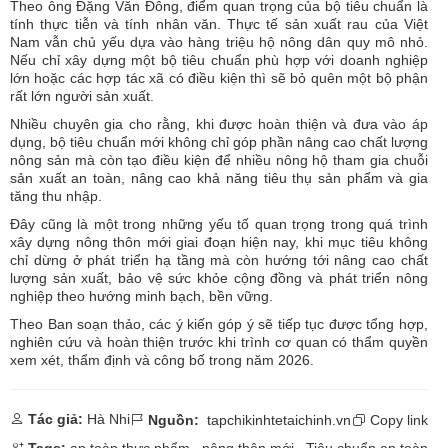
Theo ông Đặng Văn Đông, điểm quan trọng của bộ tiêu chuẩn là
tính thực tiễn và tính nhân văn. Thực tế sản xuất rau của Việt
Nam vẫn chủ yếu dựa vào hàng triệu hộ nông dân quy mô nhỏ.
Nếu chỉ xây dựng một bộ tiêu chuẩn phù hợp với doanh nghiệp
lớn hoặc các hợp tác xã có điều kiện thì sẽ bỏ quên một bộ phận
rất lớn người sản xuất.
Nhiều chuyên gia cho rằng, khi được hoàn thiện và đưa vào áp
dụng, bộ tiêu chuẩn mới không chỉ góp phần nâng cao chất lượng
nông sản mà còn tạo điều kiện để nhiều nông hộ tham gia chuỗi
sản xuất an toàn, nâng cao khả năng tiêu thụ sản phẩm và gia
tăng thu nhập.
Đây cũng là một trong những yếu tố quan trọng trong quá trình
xây dựng nông thôn mới giai đoạn hiện nay, khi mục tiêu không
chỉ dừng ở phát triển hạ tầng mà còn hướng tới nâng cao chất
lượng sản xuất, bảo vệ sức khỏe cộng đồng và phát triển nông
nghiệp theo hướng minh bạch, bền vững.
Theo Ban soạn thảo, các ý kiến góp ý sẽ tiếp tục được tổng hợp,
nghiên cứu và hoàn thiện trước khi trình cơ quan có thẩm quyền
xem xét, thẩm định và công bố trong năm 2026.
Tác giả:
Hà Nhi
Nguồn:
tapchikinhtetaichinh.vn
Copy link