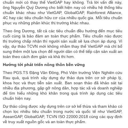
chuẩn mới có thay thế VietGAP hay không. Trả lời vấn đề này,
ông Nguyễn Quý Dương cho biết hiện nay có nhiều hệ thống tiêu
chuẩn khác nhau như VietGAP, GlobalGAP, Rainforest Alliance,
4C hay các tiêu chuẩn hữu cơ của nhiều quốc gia. Mỗi tiêu chuẩn
phục vụ những phân khúc thị trường khác nhau.
Theo ông Dương, tất cả các tiêu chuẩn đều hướng đến mục tiêu
cuối cùng là bảo đảm an toàn thực phẩm. Tiêu chuẩn nào được
thị trường chấp nhận thì người sản xuất sẽ lựa chọn áp dụng. Vì
vậy, dự thảo TCVN mới không nhằm thay thế VietGAP mà chỉ bổ
sung thêm một lựa chọn để người dân có thể tiếp cận sản xuất an
toàn theo cách đơn giản và khả thi hơn.
Hướng tới phát triển nông thôn bền vững
Theo PGS.TS Đặng Văn Đông, Phó Viện trưởng Viện Nghiên cứu
Rau quả, quá trình xây dựng dự thảo dựa trên cơ sở pháp lý,
khoa học và thực tiễn sản xuất. Ban soạn thảo đã khảo sát tại
nhiều địa phương, gặp gỡ nông dân, hợp tác xã và doanh nghiệp
để tìm hiểu những khó khăn trong quá trình áp dụng các tiêu
chuẩn hiện nay.
Dự thảo cũng được xây dựng trên cơ sở kế thừa và tham khảo có
chọn lọc nhiều tiêu chuẩn trong nước và quốc tế như VietGAP,
AseanGAP, GlobalGAP, TCVN ISO 22000:2018 cùng các quy định
về truy xuất nguồn gốc và an toàn thực phẩm.