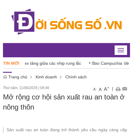
Toggle
naviga
VN-Index tăng giữa các nhịp rung lắc
TIN MỚI
Báo Campuchia ‘dè chừng
Trang chủ
Kinh doanh
Chính sách
Thứ năm, 11/06/2026
|
09:46
+
|
A
-
A
A
Mở rộng cơ hội sản xuất rau an toàn ở
nông thôn
Sản xuất rau an toàn đang trở thành yêu cầu ngày càng cấp