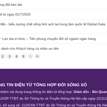
ung đột kéo dài
TM từ ngày 01/7/2025
ls - biểu tượng chất sống tinh anh tại trung tâm quốc tế Global Gate,
”: Lan tỏa tri thức – Tiên phong chuyển đổi số ngành ngân hàng
 dành cho Khách hàng cá nhân ưu tiên
2
3
4
5
G TIN ĐIỆN TỬ TỔNG HỢP ĐỜI SỐNG SỐ
nhiệm nội dung trang thông tin điện tử tổng hợp:
Giám đốc - Bùi Qua
12/GP-TTĐT do Sở Thông tin và Truyền thông Hà Nội cấp ngày 22/11/
i, bổ sung số: 112/GXN-TTĐT do Sở Thông tin và Truyền thông Hà Nộ