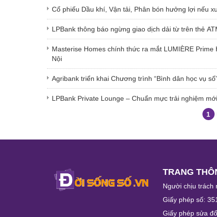
Cổ phiếu Dầu khí, Vận tải, Phân bón hưởng lợi nếu x
LPBank thông báo ngừng giao dịch dải từ trên thẻ A
Masterise Homes chính thức ra mắt LUMIÈRE Prime Hil
Nội
Agribank triển khai Chương trình “Bình dân học vụ số
LPBank Private Lounge – Chuẩn mực trải nghiệm mới
1
TRANG THÔN
Người chịu trách 
Giấy phép số: 35
Giấy phép sửa đổ