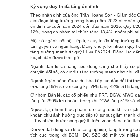
Kỳ vọng duy trì đà tăng ổn định
Theo nhận định của ông Trần Hoàng Sơn - Giám đốc C
giai đoạn tăng trưởng nóng trong năm 2023 nhờ nền lợ
ổn định từ cuối năm 2024 đến đầu năm 2025. Quý I/20
12%, trong đó nhóm tài chính tăng 13,4%, nhóm phi tài
Một số ngành nổi bật tiếp tục duy trì đà tăng trưởng 
tài nguyên và ngân hàng. Đáng chú ý, lợi nhuận quý I 
tăng trưởng mạnh từ quý III và IV/2024. Động lực đế
hoạch dần được tháo gỡ.
Ngành Bán lẻ và hàng tiêu dùng cũng cho thấy sự ph
chuyển đổi số, có dư địa tăng trưởng mạnh nhờ nhu cầ
Ngành Ngân hàng được dự báo tiếp tục dẫn dắt thị trườ
ước tăng 85% so với cùng kỳ, VPB tăng 42%, STB tăn
Ở nhóm Bán lẻ, các cổ phiếu như FRT, DGW, MWG đang
tăng tới 290% lợi nhuận, trong khi DGW tăng 51% và
Ngược lại, nhóm thực phẩm, đồ uống, dầu khí và dịch 
khoán chịu ảnh hưởng trực tiếp từ sự sụt giảm thanh k
I. Tuy nhiên, bước sang quý II, triển vọng đang dần tích
Đối với Bất động sản khu công nghiệp, tăng trưởng có 
tích cực, trong khi BCM, IDC, SZC đối mặt với nhiều 