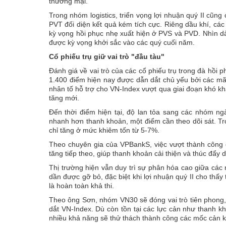
thương mại.
Trong nhóm logistics, triển vọng lợi nhuận quý II cũn
PVT đối diện kết quả kém tích cực. Riêng dầu khí, các
kỳ vọng hồi phục nhẹ xuất hiện ở PVS và PVD. Nhìn d
được kỳ vọng khởi sắc vào các quý cuối năm.
Cổ phiếu trụ giữ vai trò "đầu tàu"
Đánh giá về vai trò của các cổ phiếu trụ trong đà hồi
1.400 điểm hiện nay được dẫn dắt chủ yếu bởi các mã
nhân tố hỗ trợ cho VN-Index vượt qua giai đoạn khó kh
tăng mới.
Đến thời điểm hiện tại, độ lan tỏa sang các nhóm ng
nhanh hơn thanh khoản, một điểm cần theo dõi sát. Tr
chỉ tăng ở mức khiêm tốn từ 5-7%.
Theo chuyên gia của VPBankS, việc vượt thành công c
tăng tiếp theo, giúp thanh khoản cải thiện và thúc đẩy 
Thị trường hiện vẫn duy trì sự phân hóa cao giữa các 
dần được gỡ bỏ, đặc biệt khi lợi nhuận quý II cho thấ
là hoàn toàn khả thi.
Theo ông Sơn, nhóm VN30 sẽ đóng vai trò tiên phong, đ
dắt VN-Index. Dù còn tồn tại các lực cản như thanh k
nhiều khả năng sẽ thử thách thành công các mốc cản kỹ 