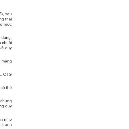
), sau
ng thái
g ở mức
u dùng,
p chuỗi
 và quy
t mảng
ực: CTG
có thể
u chứng
ong quý
rì nhịp
n tranh