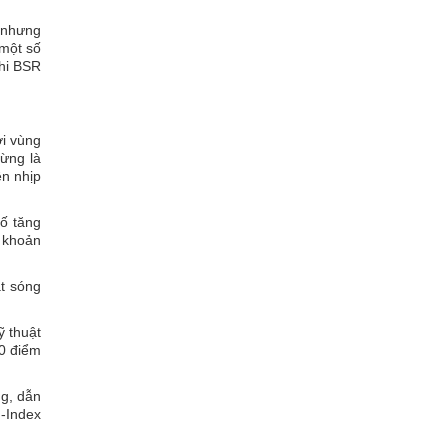
, nhưng
 một số
khi BSR
ới vùng
từng là
ên nhịp
số tăng
h khoản
ạt sóng
ỹ thuật
00 điểm
ng, dẫn
N-Index