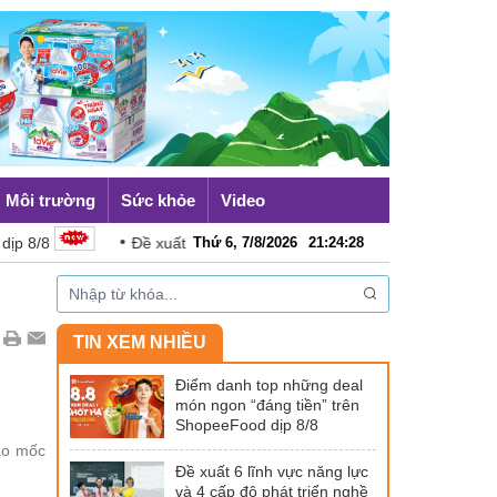
Môi trường
Sức khỏe
Video
/8
Đề xuất 6 lĩnh vực năng lực và 4 cấp độ phát triển nghề 
Thứ 6, 7/8/2026
21
:
24
:
29
TIN XEM NHIỀU
Điểm danh top những deal
món ngon “đáng tiền” trên
ShopeeFood dịp 8/8
vào mốc
Đề xuất 6 lĩnh vực năng lực
và 4 cấp độ phát triển nghề