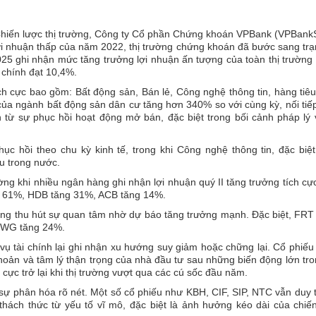
hiến lược thị trường, Công ty Cổ phần Chứng khoán VPBank (VPBankS
i nhuận thấp của năm 2022, thị trường chứng khoán đã bước sang trạ
25 ghi nhận mức tăng trưởng lợi nhuận ấn tượng của toàn thị trườn
 chính đạt 10,4%.
tích cực bao gồm: Bất động sản, Bán lẻ, Công nghệ thông tin, hàng tiê
của ngành bất động sản dân cư tăng hơn 340% so với cùng kỳ, nối tiế
n từ sự phục hồi hoạt động mở bán, đặc biệt trong bối cảnh pháp lý
ục hồi theo chu kỳ kinh tế, trong khi Công nghệ thông tin, đặc biệ
u trong nước.
ng khi nhiều ngân hàng ghi nhận lợi nhuận quý II tăng trưởng tích c
g 61%, HDB tăng 31%, ACB tăng 14%.
 thu hút sự quan tâm nhờ dự báo tăng trưởng mạnh. Đặc biệt, FRT 
 MWG tăng 24%.
vụ tài chính lại ghi nhận xu hướng suy giảm hoặc chững lại. Cổ phiế
hoản và tâm lý thận trọng của nhà đầu tư sau những biến động lớn tr
 cực trở lại khi thị trường vượt qua các cú sốc đầu năm.
sự phân hóa rõ nét. Một số cổ phiếu như KBH, CIF, SIP, NTC vẫn duy t
thách thức từ yếu tố vĩ mô, đặc biệt là ảnh hưởng kéo dài của chiế