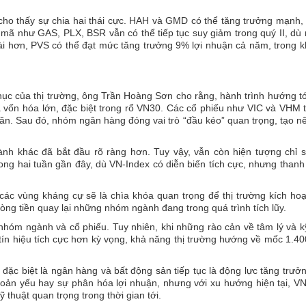
g cho thấy sự chia hai thái cực. HAH và GMD có thể tăng trưởng mạnh
 mã như GAS, PLX, BSR vẫn có thể tiếp tục suy giảm trong quý II, dù
ài hơn, PVS có thể đạt mức tăng trưởng 9% lợi nhuận cả năm, trong 
 phục của thị trường, ông Trần Hoàng Sơn cho rằng, hành trình hướng t
 vốn hóa lớn, đặc biệt trong rổ VN30. Các cổ phiếu như VIC và VHM 
ăn. Sau đó, nhóm ngân hàng đóng vai trò “đầu kéo” quan trọng, tạo n
ành khác đã bắt đầu rõ ràng hơn. Tuy vậy, vẫn còn hiện tượng chỉ 
ong hai tuần gần đây, dù VN-Index có diễn biến tích cực, nhưng than
ác vùng kháng cự sẽ là chìa khóa quan trọng để thị trường kích ho
dòng tiền quay lại những nhóm ngành đang trong quá trình tích lũy.
nhóm ngành và cổ phiếu. Tuy nhiên, khi những rào cản về tâm lý và k
y tín hiệu tích cực hơn kỳ vọng, khả năng thị trường hướng về mốc 1.4
ặc biệt là ngân hàng và bất động sản tiếp tục là động lực tăng trưở
hoản yếu hay sự phân hóa lợi nhuận, nhưng với xu hướng hiện tại, V
thuật quan trọng trong thời gian tới.