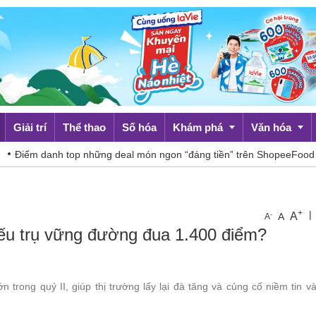
Giải trí
Thể thao
Số hóa
Khám phá
Văn hóa
ểm danh top những deal món ngon “đáng tiền” trên ShopeeFood dịp 8
Du lịch
Đời sống
+
|
A
-
A
A
hiếu trụ vững đường đua 1.400 điểm?
 trong quý II, giúp thị trường lấy lại đà tăng và củng cố niềm tin 