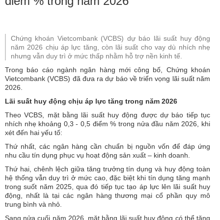
điểm % trong năm 2026
Chứng khoán Vietcombank (VCBS) dự báo lãi suất huy động
năm 2026 chịu áp lực tăng, còn lãi suất cho vay dù nhích nhẹ
nhưng vẫn duy trì ở mức thấp nhằm hỗ trợ nền kinh tế.
Trong báo cáo ngành ngân hàng mới công bố, Chứng khoán
Vietcombank (VCBS) đã đưa ra dự báo về triển vọng lãi suất năm
2026.
Lãi suất huy động chịu áp lực tăng trong năm 2026
Theo VCBS, mặt bằng lãi suất huy động được dự báo tiếp tục
nhích nhẹ khoảng 0,3 - 0,5 điểm % trong nửa đầu năm 2026, khi
xét đến hai yếu tố:
Thứ nhất, các ngân hàng cần chuẩn bị nguồn vốn để đáp ứng
nhu cầu tín dụng phục vụ hoạt động sản xuất – kinh doanh.
Thứ hai, chênh lệch giữa tăng trưởng tín dụng và huy động toàn
hệ thống vẫn duy trì ở mức cao, đặc biệt khi tín dụng tăng mạnh
trong suốt năm 2025, qua đó tiếp tục tạo áp lực lên lãi suất huy
động, nhất là tại các ngân hàng thương mại cổ phần quy mô
trung bình và nhỏ.
Sang nửa cuối năm 2026, mặt bằng lãi suất huy động có thể tăng