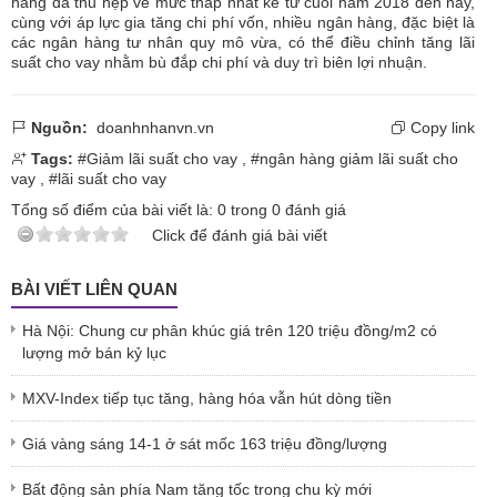
hàng đã thu hẹp về mức thấp nhất kể từ cuối năm 2018 đến nay,
cùng với áp lực gia tăng chi phí vốn, nhiều ngân hàng, đặc biệt là
các ngân hàng tư nhân quy mô vừa, có thể điều chỉnh tăng lãi
suất cho vay nhằm bù đắp chi phí và duy trì biên lợi nhuận.
Nguồn:
doanhnhanvn.vn
Copy link
Tags:
#Giảm lãi suất cho vay
,
#ngân hàng giảm lãi suất cho
vay
,
#lãi suất cho vay
Tổng số điểm của bài viết là:
0
trong
0
đánh giá
Click để đánh giá bài viết
BÀI VIẾT LIÊN QUAN
Hà Nội: Chung cư phân khúc giá trên 120 triệu đồng/m2 có
lượng mở bán kỷ lục
MXV-Index tiếp tục tăng, hàng hóa vẫn hút dòng tiền
Giá vàng sáng 14-1 ở sát mốc 163 triệu đồng/lượng
Bất động sản phía Nam tăng tốc trong chu kỳ mới