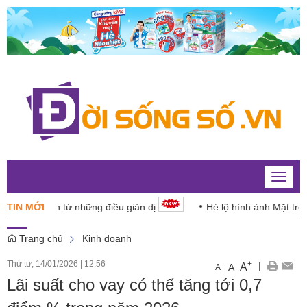
Toggle
naviga
người dân từ những điều giản dị
TIN MỚI
Hé lộ hình ảnh Mặt trời với 
Trang chủ
Kinh doanh
Thứ tư, 14/01/2026
|
12:56
+
|
A
-
A
A
Lãi suất cho vay có thể tăng tới 0,7