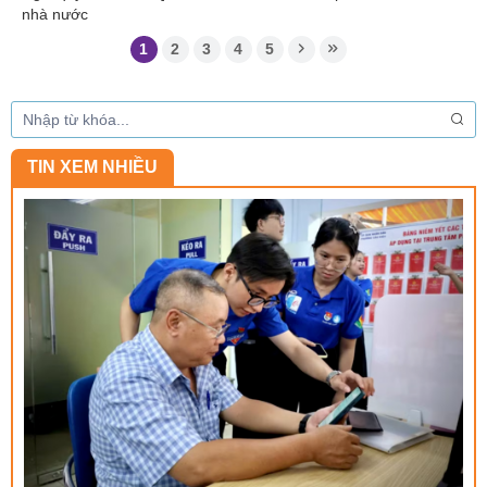
nhà nước
1
2
3
4
5
TIN XEM NHIỀU