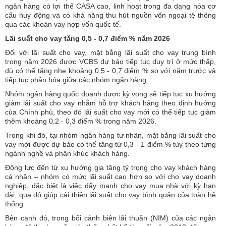
ngân hàng có lợi thế CASA cao, linh hoạt trong đa dạng hóa cơ
cấu huy động và có khả năng thu hút nguồn vốn ngoại tệ thông
qua các khoản vay hợp vốn quốc tế.
Lãi suất cho vay tăng 0,5 - 0,7 điểm % năm 2026
Đối với lãi suất cho vay, mặt bằng lãi suất cho vay trung bình
trong năm 2026 được VCBS dự báo tiếp tục duy trì ở mức thấp,
dù có thể tăng nhẹ khoảng 0,5 - 0,7 điểm % so với năm trước và
tiếp tục phân hóa giữa các nhóm ngân hàng.
Nhóm ngân hàng quốc doanh được kỳ vọng sẽ tiếp tục xu hướng
giảm lãi suất cho vay nhằm hỗ trợ khách hàng theo định hướng
của Chính phủ, theo đó lãi suất cho vay mới có thể tiếp tục giảm
thêm khoảng 0,2 - 0,3 điểm % trong năm 2026.
Trong khi đó, tại nhóm ngân hàng tư nhân, mặt bằng lãi suất cho
vay mới được dự báo có thể tăng từ 0,3 - 1 điểm % tùy theo từng
ngành nghề và phân khúc khách hàng.
Động lực đến từ xu hướng gia tăng tỷ trọng cho vay khách hàng
cá nhân – nhóm có mức lãi suất cao hơn so với cho vay doanh
nghiệp, đặc biệt là việc đẩy mạnh cho vay mua nhà với kỳ hạn
dài, qua đó giúp cải thiện lãi suất cho vay bình quân của toàn hệ
thống.
Bên cạnh đó, trong bối cảnh biên lãi thuần (NIM) của các ngân