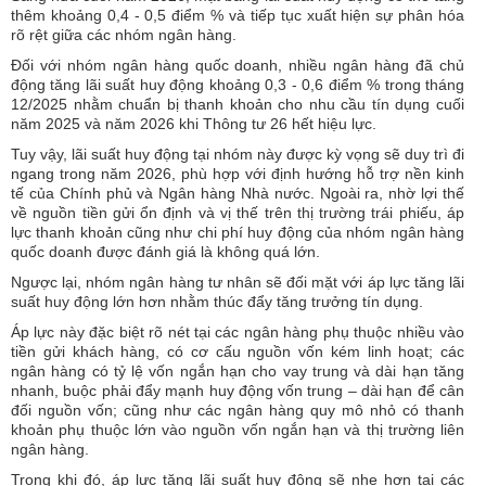
thêm khoảng 0,4 - 0,5 điểm % và tiếp tục xuất hiện sự phân hóa
rõ rệt giữa các nhóm ngân hàng.
Đối với nhóm ngân hàng quốc doanh, nhiều ngân hàng đã chủ
động tăng lãi suất huy động khoảng 0,3 - 0,6 điểm % trong tháng
12/2025 nhằm chuẩn bị thanh khoản cho nhu cầu tín dụng cuối
năm 2025 và năm 2026 khi Thông tư 26 hết hiệu lực.
Tuy vậy, lãi suất huy động tại nhóm này được kỳ vọng sẽ duy trì đi
ngang trong năm 2026, phù hợp với định hướng hỗ trợ nền kinh
tế của Chính phủ và Ngân hàng Nhà nước. Ngoài ra, nhờ lợi thế
về nguồn tiền gửi ổn định và vị thế trên thị trường trái phiếu, áp
lực thanh khoản cũng như chi phí huy động của nhóm ngân hàng
quốc doanh được đánh giá là không quá lớn.
Ngược lại, nhóm ngân hàng tư nhân sẽ đối mặt với áp lực tăng lãi
suất huy động lớn hơn nhằm thúc đẩy tăng trưởng tín dụng.
Áp lực này đặc biệt rõ nét tại các ngân hàng phụ thuộc nhiều vào
tiền gửi khách hàng, có cơ cấu nguồn vốn kém linh hoạt; các
ngân hàng có tỷ lệ vốn ngắn hạn cho vay trung và dài hạn tăng
nhanh, buộc phải đẩy mạnh huy động vốn trung – dài hạn để cân
đối nguồn vốn; cũng như các ngân hàng quy mô nhỏ có thanh
khoản phụ thuộc lớn vào nguồn vốn ngắn hạn và thị trường liên
ngân hàng.
Trong khi đó, áp lực tăng lãi suất huy động sẽ nhẹ hơn tại các