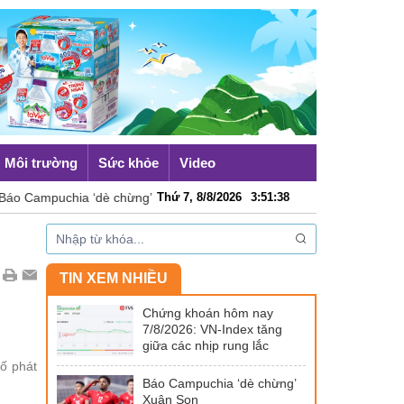
Môi trường
Sức khỏe
Video
puchia ‘dè chừng’ Xuân Son
Thứ 7, 8/8/2026
Australia đề cao hợp tác với V
3
:
51
:
39
TIN XEM NHIỀU
Chứng khoán hôm nay
7/8/2026: VN-Index tăng
giữa các nhịp rung lắc
ố phát
Báo Campuchia ‘dè chừng’
Xuân Son