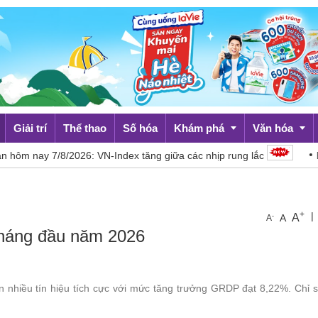
Giải trí
Thể thao
Số hóa
Khám phá
Văn hóa
 7/8/2026: VN-Index tăng giữa các nhịp rung lắc
Báo Cam
Du lịch
Đời sống
+
|
A
-
A
A
 tháng đầu năm 2026
 nhiều tín hiệu tích cực với mức tăng trưởng GRDP đạt 8,22%. Chỉ s