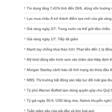
Tín dụng tăng 7,41% tính đến 26/6, dòng vốn hướng v
Lực mua châu Á trở thành điểm tựa mới của giá vàng
Giá vàng ngày 2/7: Trong nước và thế giới đảo chiều
Giá vàng ngày 1/7: Tiếp đà giảm
Mạnh tay chống khai thác IUU: Phạt tiền đến 1 tỷ đồn
Mỹ khởi động tiến trình xem xét chấm dứt Hiệp định
Morgan Stanley cảnh báo về tình trạng dư thừa dầu t
MBS: Thị trường bất động sản tiếp tục đối mặt giai đ
Tỷ phú Warren Buffett tạm dừng quyên góp cho Quỹ Gat
Tỷ giá ngày 30-6: USD tăng nhẹ, Natixis khuyến nghị 
Tuần giảm sâu của giá dầu và kim loại quý