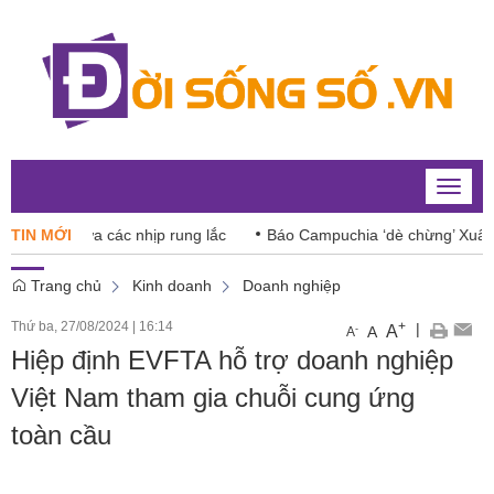
Toggle
naviga
ng giữa các nhịp rung lắc
TIN MỚI
Báo Campuchia ‘dè chừng’ Xuân Son
Trang chủ
Kinh doanh
Doanh nghiệp
Thứ ba, 27/08/2024
|
16:14
+
|
A
-
A
A
Hiệp định EVFTA hỗ trợ doanh nghiệp
Việt Nam tham gia chuỗi cung ứng
toàn cầu