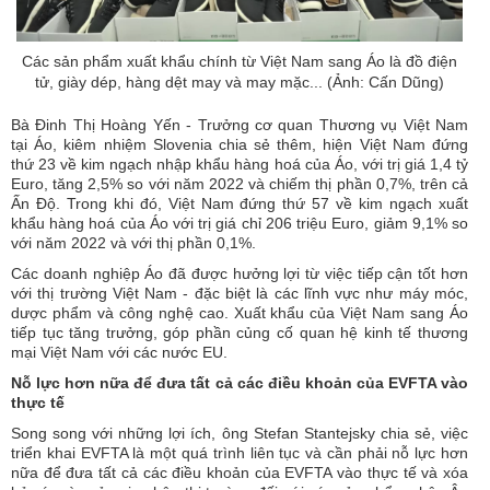
Các sản phẩm xuất khẩu chính từ Việt Nam sang Áo là đồ điện
tử, giày dép, hàng dệt may và may mặc... (Ảnh: Cấn Dũng)
Bà Đinh Thị Hoàng Yến - Trưởng cơ quan Thương vụ Việt Nam
tại Áo, kiêm nhiệm Slovenia chia sẻ thêm, hiện Việt Nam đứng
thứ 23 về kim ngạch nhập khẩu hàng hoá của Áo, với trị giá 1,4 tỷ
Euro, tăng 2,5% so với năm 2022 và chiếm thị phần 0,7%, trên cả
Ấn Độ. Trong khi đó, Việt Nam đứng thứ 57 về kim ngạch xuất
khẩu hàng hoá của Áo với trị giá chỉ 206 triệu Euro, giảm 9,1% so
với năm 2022 và với thị phần 0,1%.
Các doanh nghiệp Áo đã được hưởng lợi từ việc tiếp cận tốt hơn
với thị trường Việt Nam - đặc biệt là các lĩnh vực như máy móc,
dược phẩm và công nghệ cao. Xuất khẩu của Việt Nam sang Áo
tiếp tục tăng trưởng, góp phần củng cố quan hệ kinh tế thương
mại Việt Nam với các nước EU.
Nỗ lực hơn nữa để đưa tất cả các điều khoản của EVFTA vào
thực tế
Song song với những lợi ích, ông Stefan Stantejsky chia sẻ, việc
triển khai EVFTA là một quá trình liên tục và cần phải nỗ lực hơn
nữa để đưa tất cả các điều khoản của EVFTA vào thực tế và xóa