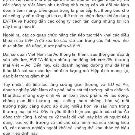
các công ty Việt Nam như những nhà cung cấp và đối tác kinh
doanh tiềm năng. Điều quan trọng là phải tiếp tục thông báo cho
các công ty về những lợi ích cụ thể mà họ nhận được khi áp dụng
EVFTA và hướng dẫn các công ty cách tận dụng những lợi ích
này trong thực tế.
Ngoài ra, các cơ quan chức năng cần tiếp tục triển khai các điều
khoản của EVFTA để xóa bỏ các rào cản trong các lĩnh vực như
thực phẩm, đồ uống, dược phẩm và ô tô.
Đại sứ quán Việt Nam tại Áo thông tin thêm, sau thời gian đầu đi
vào hiệu lực, EVFTA đã tạo những tác động tích cực đến thương
mại Việt – Áo. Đến nay, các doanh nghiệp dường như đã khai
thác khá sát sao các lợi thế định lượng mà Hiệp định mang lại,
đặc biệt trong giảm thuế.
Tuy nhiên, để tiếp tục tăng cường giao thương với EU và Áo,
doanh nghiệp Việt Nam cần phải bám sát thị trường, nắm chắc và
khai thác những quy định về an toàn thực phẩm, về lao động,
chống gian lận thương mại, chống tham nhũng, bảo vệ môi
trường ngày càng được áp dụng nhiều hơn và sâu hơn trong
thương mại tại EU. Đây là yếu tố thể hiện các giá trị của châu Âu
đồng thời cũng là công cụ kỹ thuật để khối này bảo vệ người tiêu
dùng, bảo vệ thị trường và thể chế của mình mà nếu không hiểu
rõ, các doanh nghiệp ngoài khối sẽ không thể khai thác có hiệu
quả Hiệp định này.