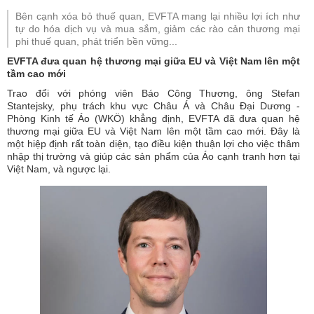
Bên cạnh xóa bỏ thuế quan, EVFTA mang lại nhiều lợi ích như
tự do hóa dịch vụ và mua sắm, giảm các rào cản thương mại
phi thuế quan, phát triển bền vững...
EVFTA đưa quan hệ thương mại giữa EU và Việt Nam lên một
tầm cao mới
Trao đổi với phóng viên Báo Công Thương, ông Stefan
Stantejsky, phụ trách khu vực Châu Á và Châu Đại Dương -
Phòng Kinh tế Áo (WKÖ) khẳng định,
EVFTA
đã đưa quan hệ
thương mại giữa EU và Việt Nam lên một tầm cao mới. Đây là
một hiệp định rất toàn diện, tạo điều kiện thuận lợi cho việc thâm
nhập thị trường và giúp các sản phẩm của Áo cạnh tranh hơn tại
Việt Nam, và ngược lại.