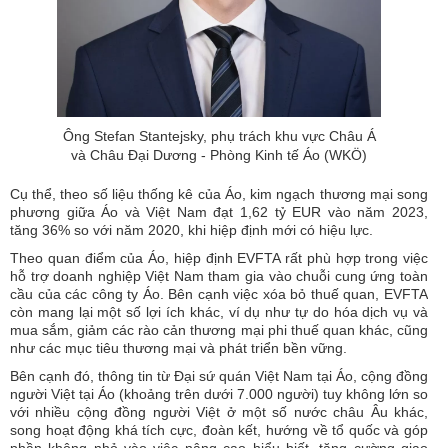
Ông Stefan Stantejsky, phụ trách khu vực Châu Á
và Châu Đại Dương - Phòng Kinh tế Áo (WKÖ)
Cụ thể, theo số liệu thống kê của Áo, kim ngạch
thương mại
song
phương giữa Áo và Việt Nam đạt 1,62 tỷ EUR vào năm 2023,
tăng 36% so với năm 2020, khi hiệp định mới có hiệu lực.
Theo quan điểm của Áo, hiệp định EVFTA rất phù hợp trong việc
hỗ trợ doanh nghiệp Việt Nam tham gia vào chuỗi cung ứng toàn
cầu của các công ty Áo. Bên cạnh việc xóa bỏ thuế quan, EVFTA
còn mang lại một số lợi ích khác, ví dụ như tự do hóa dịch vụ và
mua sắm, giảm các rào cản thương mại phi thuế quan khác, cũng
như các mục tiêu thương mại và phát triển bền vững.
Bên cạnh đó, thông tin từ Đại sứ quán Việt Nam tại Áo, cộng đồng
người Việt tại Áo (khoảng trên dưới 7.000 người) tuy không lớn so
với nhiều cộng đồng người Việt ở một số nước châu Âu khác,
song hoạt động khá tích cực, đoàn kết, hướng về tổ quốc và góp