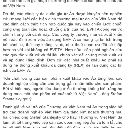
bỏ các rào cản gia nhập thị trường đối với các sản phẩm châu Âu
tại Việt Nam.
Do đó, các công ty đa quốc gia từ Áo được khuyên nên nghiên
cứu mạng lưới các hiệp định thương mại tự do của Việt Nam để
xác định cách thức tích hợp quốc gia này vào chiến lược chuỗi
cung ứng toàn cầu hoặc chuỗi giá trị của họ. EVFTA đóng vai trò
chính trong bối cảnh này. Các công ty thương mại và xuất khẩu
nên xác định xem việc áp dụng EVFTA có mang lại lợi ích trong
bối cảnh cụ thể hay không, ví dụ như thuế quan ưu đãi sẽ thấp
hơn so với khi không có EVFTA. Hơn nữa, cần phải nghiên cứu
các quy tắc xuất xứ và tài liệu chính xác để chứng minh xuất xứ
và áp dụng Hiệp định. Đơn cử, các nhà xuất khẩu Áo phải sử
dụng hệ thống xuất khẩu đã đăng ký (REX) để tận dụng các lợi
ích của EVFTA.
"Khi chất lượng của sản phẩm xuất khẩu vào Áo tăng lên, các
doanh nghiệp cũng cần chú trọng gắn nhãn hiệu cho sản phẩm.
Bởi vì hiện nay, người tiêu dùng ở Áo thường không biết rằng họ
đang mua một sản phẩm có xuất xứ từ Việt Nam" - ông Stefan
Stantejsky gợi ý.
Đánh giá về vai trò của Thương vụ Việt Nam tại Áo trong việc hỗ
trợ các doanh nghiệp Việt Nam gia tăng kim ngạch thương mại
hai chiều, ông Stefan Stantejsky cho hay, Thương vụ Việt Nam đã
làm rất tốt trong việc tiếp cận các doanh nghiệp Áo và tóm tắt cho
họ về Việt Nam như một địa điểm để đầu tư và giới thiệu họ với