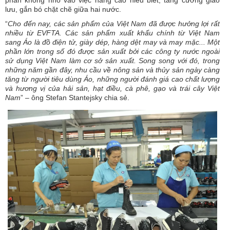
phần không nhỏ vào việc nâng cao hiểu biết, tăng cường giao
lưu, gắn bó chặt chẽ giữa hai nước.
“
Cho
đến nay, các sản phẩm của Việt Nam đã được hưởng lợi rất
nhiều từ EVFTA. Các sản phẩm xuất khẩu chính từ Việt Nam
sang Áo là đồ điện tử, giày dép, hàng dệt may và may mặc... Một
phần lớn trong số đó được sản xuất bởi các công ty nước ngoài
sử dụng Việt Nam làm cơ sở sản xuất. Song song với đó, trong
những năm gần đây, nhu cầu về nông sản và thủy sản ngày càng
tăng từ người tiêu dùng Áo, những người đánh giá cao chất lượng
và hương vị của hải sản, hạt điều, cà phê, gạo và trái cây Việt
Nam
” – ông Stefan Stantejsky chia sẻ.