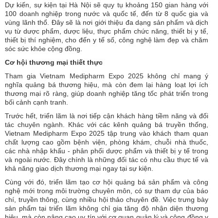
Dự kiến, sự kiện tại Hà Nội sẽ quy tụ khoảng 150 gian hàng với
100 doanh nghiệp trong nước và quốc tế, đến từ 8 quốc gia và
vùng lãnh thổ. Đây sẽ là nơi giới thiệu đa dạng sản phẩm và dịch
vụ từ dược phẩm, dược liệu, thực phẩm chức năng, thiết bị y tế,
thiết bị thí nghiệm, cho đến y tế số, công nghệ làm đẹp và chăm
sóc sức khỏe cộng đồng.
Cơ hội thương mại thiết thực
Tham gia Vietnam Medipharm Expo 2025 không chỉ mang ý
nghĩa quảng bá thương hiệu, mà còn đem lại hàng loạt lợi ích
thương mại rõ ràng, giúp doanh nghiệp tăng tốc phát triển trong
bối cảnh cạnh tranh.
Trước hết, triển lãm là nơi tiếp cận khách hàng tiềm năng và đối
tác chuyên ngành. Khác với các kênh quảng bá truyền thống,
Vietnam Medipharm Expo 2025 tập trung vào khách tham quan
chất lượng cao gồm bệnh viện, phòng khám, chuỗi nhà thuốc,
các nhà nhập khẩu - phân phối dược phẩm và thiết bị y tế trong
và ngoài nước. Đây chính là những đối tác có nhu cầu thực tế và
khả năng giao dịch thương mại ngay tại sự kiện.
Cùng với đó, triển lãm tạo cơ hội quảng bá sản phẩm và công
nghệ mới trong môi trường chuyên môn, có sự tham dự của báo
chí, truyền thông, cùng nhiều hội thảo chuyên đề. Việc trưng bày
sản phẩm tại triển lãm không chỉ gia tăng độ nhận diện thương
hiệu, mà còn nâng cao uy tín với cơ quan quản lý và cộng đồng y