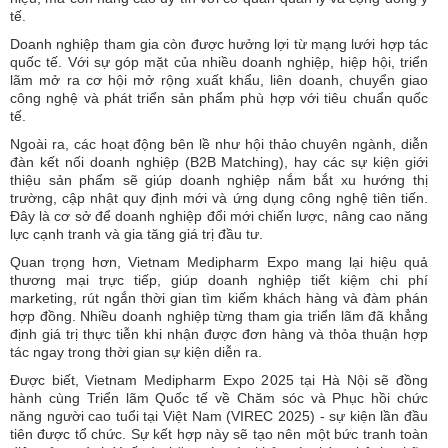
tế.
Doanh nghiệp tham gia còn được hưởng lợi từ mạng lưới hợp tác
quốc tế. Với sự góp mặt của nhiều doanh nghiệp, hiệp hội, triển
lãm mở ra cơ hội mở rộng xuất khẩu, liên doanh, chuyển giao
công nghệ và phát triển sản phẩm phù hợp với tiêu chuẩn quốc
tế.
Ngoài ra, các hoạt động bên lề như hội thảo chuyên ngành, diễn
đàn kết nối doanh nghiệp (B2B Matching), hay các sự kiện giới
thiệu sản phẩm sẽ giúp doanh nghiệp nắm bắt xu hướng thị
trường, cập nhật quy định mới và ứng dụng công nghệ tiên tiến.
Đây là cơ sở để doanh nghiệp đổi mới chiến lược, nâng cao năng
lực cạnh tranh và gia tăng giá trị đầu tư.
Quan trọng hơn, Vietnam Medipharm Expo mang lại hiệu quả
thương mại trực tiếp, giúp doanh nghiệp tiết kiệm chi phí
marketing, rút ngắn thời gian tìm kiếm khách hàng và đàm phán
hợp đồng. Nhiều doanh nghiệp từng tham gia triển lãm đã khẳng
định giá trị thực tiễn khi nhận được đơn hàng và thỏa thuận hợp
tác ngay trong thời gian sự kiện diễn ra.
Được biết, Vietnam Medipharm Expo 2025 tại Hà Nội sẽ đồng
hành cùng Triển lãm Quốc tế về Chăm sóc và Phục hồi chức
năng người cao tuổi tại Việt Nam (VIREC 2025) - sự kiện lần đầu
tiên được tổ chức. Sự kết hợp này sẽ tạo nên một bức tranh toàn