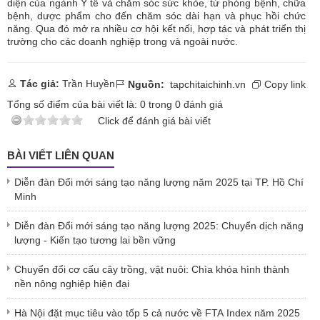
diện của ngành Y tế và chăm sóc sức khỏe, từ phòng bệnh, chữa
bệnh, dược phẩm cho đến chăm sóc dài hạn và phục hồi chức
năng. Qua đó mở ra nhiều cơ hội kết nối, hợp tác và phát triển thị
trường cho các doanh nghiệp trong và ngoài nước.
Tác giả:
Trần Huyền
Nguồn:
tapchitaichinh.vn
Copy link
Tổng số điểm của bài viết là:
0
trong
0
đánh giá
Click để đánh giá bài viết
BÀI VIẾT LIÊN QUAN
Diễn đàn Đổi mới sáng tạo năng lượng năm 2025 tại TP. Hồ Chí
Minh
Diễn đàn Đổi mới sáng tạo năng lượng 2025: Chuyển dịch năng
lượng - Kiến tạo tương lai bền vững
Chuyển đổi cơ cấu cây trồng, vật nuôi: Chìa khóa hình thành
nền nông nghiệp hiện đại
Hà Nội đặt mục tiêu vào tốp 5 cả nước về FTA Index năm 2025