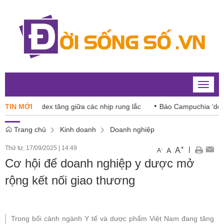
Toggle
naviga
 VN-Index tăng giữa các nhịp rung lắc
TIN MỚI
Báo Campuchia ‘dè chừn
Trang chủ
Kinh doanh
Doanh nghiệp
Thứ tư, 17/09/2025
|
14:49
+
|
A
-
A
A
Cơ hội để doanh nghiệp y dược mở
rộng kết nối giao thương
Trong bối cảnh ngành Y tế và dược phẩm Việt Nam đang tăng