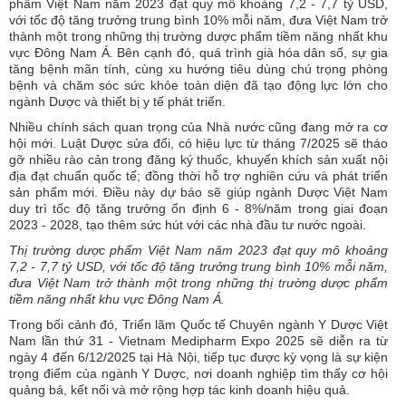
phẩm Việt Nam năm 2023 đạt quy mô khoảng 7,2 - 7,7 tỷ USD,
với tốc độ tăng trưởng trung bình 10% mỗi năm, đưa Việt Nam trở
thành một trong những thị trường dược phẩm tiềm năng nhất khu
vực Đông Nam Á. Bên cạnh đó, quá trình già hóa dân số, sự gia
tăng bệnh mãn tính, cùng xu hướng tiêu dùng chú trọng phòng
bệnh và chăm sóc sức khỏe toàn diện đã tạo động lực lớn cho
ngành Dược và thiết bị y tế phát triển.
Nhiều chính sách quan trọng của Nhà nước cũng đang mở ra cơ
hội mới. Luật Dược sửa đổi, có hiệu lực từ tháng 7/2025 sẽ tháo
gỡ nhiều rào cản trong đăng ký thuốc, khuyến khích sản xuất nội
địa đạt chuẩn quốc tế; đồng thời hỗ trợ nghiên cứu và phát triển
sản phẩm mới. Điều này dự báo sẽ giúp ngành Dược Việt Nam
duy trì tốc độ tăng trưởng ổn định 6 - 8%/năm trong giai đoạn
2023 - 2028, tạo thêm sức hút với các nhà đầu tư nước ngoài.
Thị trường dược phẩm Việt Nam năm 2023 đạt quy mô khoảng
7,2 - 7,7 tỷ USD, với tốc độ tăng trưởng trung bình 10% mỗi năm,
đưa Việt Nam trở thành một trong những thị trường dược phẩm
tiềm năng nhất khu vực Đông Nam Á.
Trong bối cảnh đó, Triển lãm Quốc tế Chuyên ngành Y Dược Việt
Nam lần thứ 31 - Vietnam Medipharm Expo 2025 sẽ diễn ra từ
ngày 4 đến 6/12/2025 tại Hà Nội, tiếp tục được kỳ vọng là sự kiện
trọng điểm của ngành Y Dược, nơi doanh nghiệp tìm thấy cơ hội
quảng bá, kết nối và mở rộng hợp tác kinh doanh hiệu quả.