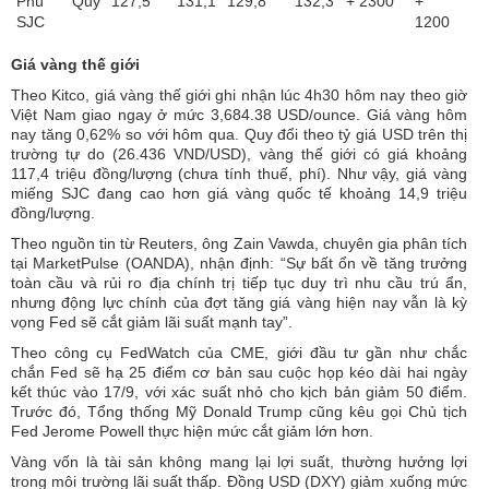
Phú Quý
127,5
131,1
129,8
132,3
+ 2300
+
SJC
1200
Giá vàng thế giới
Theo Kitco, giá vàng thế giới ghi nhận lúc 4h30 hôm nay theo giờ
Việt Nam giao ngay ở mức 3,684.38 USD/ounce. Giá vàng hôm
nay tăng 0,62% so với hôm qua. Quy đổi theo tỷ giá USD trên thị
trường tự do (26.436 VND/USD), vàng thế giới có giá khoảng
117,4 triệu đồng/lượng (chưa tính thuế, phí). Như vậy, giá vàng
miếng SJC đang cao hơn giá vàng quốc tế khoảng 14,9 triệu
đồng/lượng.
Theo nguồn tin từ Reuters, ông Zain Vawda, chuyên gia phân tích
tại MarketPulse (OANDA), nhận định: “Sự bất ổn về tăng trưởng
toàn cầu và rủi ro địa chính trị tiếp tục duy trì nhu cầu trú ẩn,
nhưng động lực chính của đợt tăng giá vàng hiện nay vẫn là kỳ
vọng Fed sẽ cắt giảm lãi suất mạnh tay”.
Theo công cụ FedWatch của CME, giới đầu tư gần như chắc
chắn Fed sẽ hạ 25 điểm cơ bản sau cuộc họp kéo dài hai ngày
kết thúc vào 17/9, với xác suất nhỏ cho kịch bản giảm 50 điểm.
Trước đó, Tổng thống Mỹ Donald Trump cũng kêu gọi Chủ tịch
Fed Jerome Powell thực hiện mức cắt giảm lớn hơn.
Vàng vốn là tài sản không mang lại lợi suất, thường hưởng lợi
trong môi trường lãi suất thấp. Đồng USD (DXY) giảm xuống mức