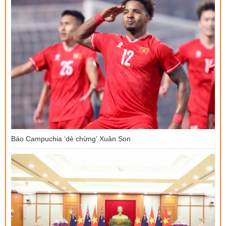
Báo Campuchia ‘dè chừng’ Xuân Son