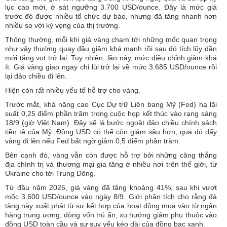
lục cao mới, ở sát ngưỡng 3.700 USD/ounce. Đây là mức giá
trước đó được nhiều tổ chức dự báo, nhưng đã tăng nhanh hơn
nhiều so với kỳ vọng của thị trường.
Thông thường, mỗi khi giá vàng chạm tới những mốc quan trọng
như vậy thường quay đầu giảm khá mạnh rồi sau đó tích lũy dần
mới tăng vọt trở lại. Tuy nhiên, lần này, mức điều chỉnh giảm khá
ít. Giá vàng giao ngay chỉ lùi trở lại về mức 3.685 USD/ounce rồi
lại đảo chiều đi lên.
Hiện còn rất nhiều yếu tố hỗ trợ cho vàng.
Trước mắt, khả năng cao Cục Dự trữ Liên bang Mỹ (Fed) hạ lãi
suất 0,25 điểm phần trăm trong cuộc họp kết thúc vào rạng sáng
18/9 (giờ Việt Nam). Đây sẽ là bước ngoặt đảo chiều chính sách
tiền tệ của Mỹ. Đồng USD có thể còn giảm sâu hơn, qua đó đẩy
vàng đi lên nếu Fed bất ngờ giảm 0,5 điểm phần trăm.
Bên cạnh đó, vàng vẫn còn được hỗ trợ bởi những căng thẳng
địa chính trị và thương mại gia tăng ở nhiều nơi trên thế giới, từ
Ukraine cho tới Trung Đông.
Từ đầu năm 2025, giá vàng đã tăng khoảng 41%, sau khi vượt
mốc 3.600 USD/ounce vào ngày 8/9. Giới phân tích cho rằng đà
tăng này xuất phát từ sự kết hợp của hoạt động mua vào từ ngân
hàng trung ương, dòng vốn trú ẩn, xu hướng giảm phụ thuộc vào
đồng USD toàn cầu và sự suy yếu kéo dài của đồng bạc xanh.