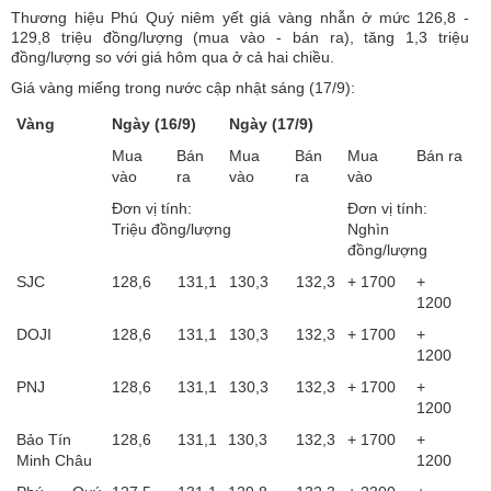
Thương hiệu Phú Quý niêm yết giá vàng nhẫn ở mức 126,8 -
129,8 triệu đồng/lượng (mua vào - bán ra), tăng 1,3 triệu
đồng/lượng so với giá hôm qua ở cả hai chiều.
Giá vàng miếng trong nước cập nhật sáng (17/9):
Vàng
Ngày (16/9)
Ngày (17/9)
Mua
Bán
Mua
Bán
Mua
Bán ra
vào
ra
vào
ra
vào
Đơn vị tính:
Đơn vị tính:
Triệu đồng/lượng
Nghìn
đồng/lượng
SJC
128,6
131,1
130,3
132,3
+ 1700
+
1200
DOJI
128,6
131,1
130,3
132,3
+ 1700
+
1200
PNJ
128,6
131,1
130,3
132,3
+ 1700
+
1200
Bảo Tín
128,6
131,1
130,3
132,3
+ 1700
+
Minh Châu
1200