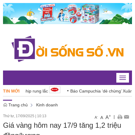
Toggle
naviga
 các nhịp rung lắc
TIN MỚI
Báo Campuchia ‘dè chừng’ Xuân Son
Trang chủ
Kinh doanh
Thứ tư, 17/09/2025
|
10:13
+
|
A
-
A
A
Giá vàng hôm nay 17/9 tăng 1,2 triệu