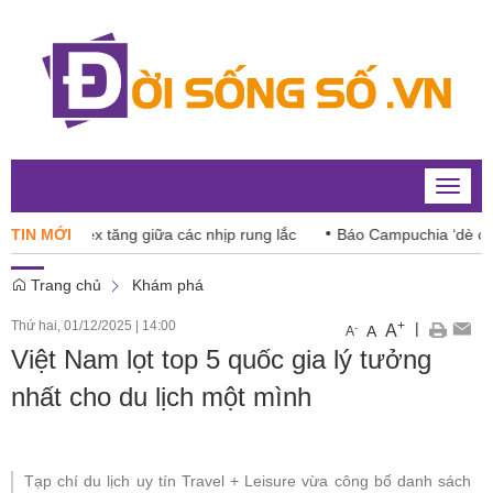
Toggle
naviga
N-Index tăng giữa các nhịp rung lắc
TIN MỚI
Báo Campuchia ‘dè chừng’
Trang chủ
Khám phá
Thứ hai, 01/12/2025
|
14:00
+
|
A
-
A
A
Việt Nam lọt top 5 quốc gia lý tưởng
nhất cho du lịch một mình
Tạp chí du lịch uy tín Travel + Leisure vừa công bố danh sách