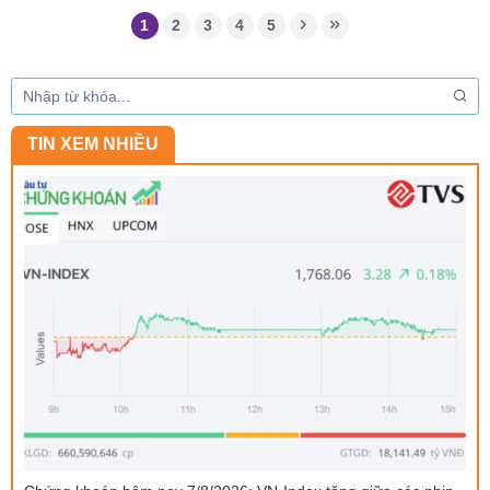
1
2
3
4
5
TIN XEM NHIỀU