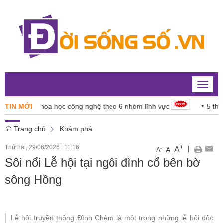
Toggle
naviga
 vụ khoa học công nghệ theo 6 nhóm lĩnh vực
TIN MỚI
5 thí sinh bị 
Trang chủ
Khám phá
Thứ hai, 29/06/2026
|
11:16
+
|
A
-
A
A
Sôi nổi Lễ hội tại ngôi đình cổ bên bờ
sông Hồng
Lễ hội truyền thống Đình Chèm là một trong những lễ hội độc