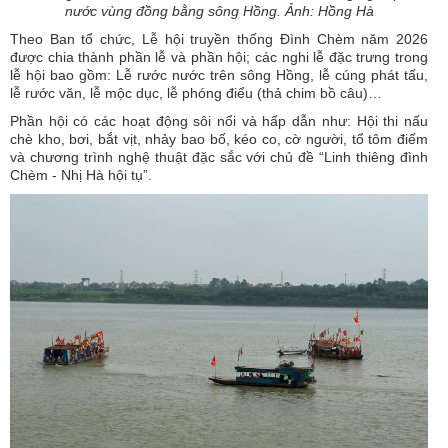
nước vùng đồng bằng sông Hồng. Ảnh: Hồng Hà
Theo Ban tổ chức, Lễ hội truyền thống Đình Chèm năm 2026
được chia thành phần lễ và phần hội; các nghi lễ đặc trưng trong
lễ hội bao gồm: Lễ rước nước trên sông Hồng, lễ cúng phát tấu,
lễ rước văn, lễ mộc dục, lễ phóng điểu (thả chim bồ câu)…
Phần hội có các hoạt động sôi nổi và hấp dẫn như: Hội thi nấu
chè kho, bơi, bắt vịt, nhảy bao bố, kéo co, cờ người, tổ tôm điếm
và chương trình nghệ thuật đặc sắc với chủ đề “Linh thiêng đình
Chèm - Nhị Hà hội tụ”.