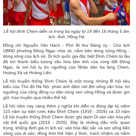
L
ễ hội đình Chèm diễn ra trong ba ngày từ 14 đến 16 tháng 5 âm
lịch. Ảnh: Hồng Hà
Đồng chí Nguyễn Văn Hách - Phó Bí thư Đảng ủy - Chủ tịch
UBND phường Đông Ngạc chia sẻ, nằm bên dòng sông Hồng -
dòng sông của lịch sử, Di tích quốc gia đặc biệt Đình Chèm từ lâu
đã trở thành biểu tượng văn hóa tâm linh của vùng đất Đông
Ngạc, là nơi hội tụ tín ngưỡng của Nhân dân ba làng Chèm,
Hoàng Xá và Hoàng Liên.
Lễ hội truyền thống Đình Chèm là một trong những lễ hội tiêu
biểu của Thủ đô Hà Nội, phản ánh đậm nét đời sống văn hóa, tín
ngưỡng của cộng đồng cư dân vùng ven sông Hồng và được gìn
giữ, trao truyền qua nhiều thế hệ.
Lễ hội năm nay càng thêm ý nghĩa khi diễn ra đúng dịp kỷ niệm
110 năm sự kiện rước kiệu Đình Chèm (1916 - 2026) và 10 năm
Lễ hội truyền thống Đình Chèm được ghi danh Di sản văn hóa phi
vật thể quốc gia (2016 - 2026). Đây là những dấu mốc quan
trọng, khẳng định giá trị lịch sử, văn hóa đặc sắc và sức sống bền
vững của di sản; đồng thời thể hiện ý thức, trách nhiệm và niềm