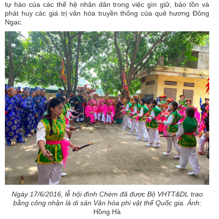
tự hào của các thế hệ nhân dân trong việc gìn giữ, bảo tồn và
phát huy các giá trị văn hóa truyền thống của quê hương Đông
Ngạc.
Ngày 17/6/2016, lễ hội đình Chèm đã được Bộ VHTT&DL trao
bằng công nhận là di sản Văn hóa phi vật thể Quốc gia. Ảnh:
Hồng Hà