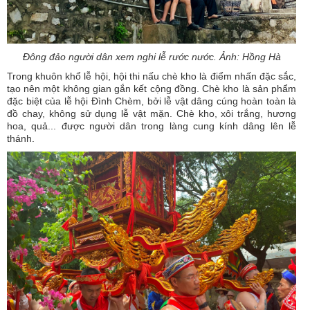
Đông đảo người dân xem nghi lễ rước nước. Ảnh: Hồng Hà
Trong khuôn khổ lễ hội, hội thi nấu chè kho là điểm nhấn đặc sắc,
tạo nên một không gian gắn kết cộng đồng. Chè kho là sản phẩm
đặc biệt của lễ hội Đình Chèm, bởi lễ vật dâng cúng hoàn toàn là
đồ chay, không sử dụng lễ vật mặn. Chè kho, xôi trắng, hương
hoa, quả... được người dân trong làng cung kính dâng lên lễ
thánh.