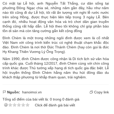
Có mặt tại Lễ hội, anh Nguyễn Tất Thắng, cư dân sống tại
phường Đông Ngạc chia sẻ, những năm gần đây, hầu như năm
nào tôi cũng đi dự Lễ hội, tôi rất ấn tượng với nghi lễ rước nước
trên sông Hồng, được thực hiện liên tiếp trong 3 ngày Lễ. Bên
cạnh đó, nhiều hoạt động văn hóa và trò chơi dân gian truyền
thống cũng rất hấp dẫn. Lễ hội theo tôi không chỉ góp phần bảo
tồn di sản mà còn tăng cường gắn kết cộng đồng
Đình Chèm là một trong những ngôi đình được xem là cổ nhất
Việt Nam với công trình kiến trúc có nghệ thuật chạm khắc độc
đáo. Đình Chèm là nơi thờ Đức Thánh Chèm (hay còn gọi là đức
Hy Khang Thiên Vương Lý Ông Trọng).
Năm 1990, đình Chèm được công nhận là Di tích lịch sử văn hóa
cấp quốc gia. Cuối tháng 12/2017, đình Chèm cùng với chín công
trình khác được Thủ tướng xếp hạng di tích quốc gia đặc biệt. Lễ
hội truyền thống Đình Chèm hằng năm thu hút đông đảo du
khách thập phương từ khắp tham quan, trải nghiệm.
Nguồn:
hanoimoi.vn
Copy link
Tổng số điểm của bài viết là:
0
trong
0
đánh giá
Click để đánh giá bài viết