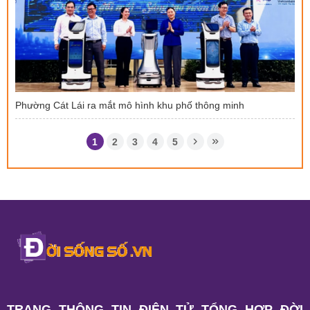
Phường Cát Lái ra mắt mô hình khu phố thông minh
1
2
3
4
5
TRANG THÔNG TIN ĐIỆN TỬ TỔNG HỢP ĐỜI