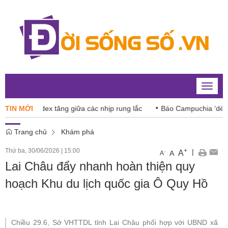
Toggle
naviga
VN-Index tăng giữa các nhịp rung lắc
TIN MỚI
Báo Campuchia ‘dè chừng’
Trang chủ
Khám phá
Thứ ba, 30/06/2026
|
15:00
+
|
A
-
A
A
Lai Châu đẩy nhanh hoàn thiện quy
hoạch Khu du lịch quốc gia Ô Quy Hồ
Chiều 29.6, Sở VHTTDL tỉnh Lai Châu phối hợp với UBND xã