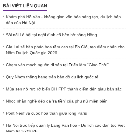
BÀI VIẾT LIÊN QUAN
Khám phá Hồ Văn - không gian văn hóa sáng tạo, du lịch hấp
dẫn của Hà Nội
Sôi nổi Lễ hội tại ngôi đình cổ bên bờ sông Hồng
Gia Lai sẽ bắn pháo hoa tầm cao tại Eo Gió, tạo điểm nhấn cho
Năm Du lịch Quốc gia 2026
Chạm vào mạch nguồn di sản tại Triển lãm “Giao Thời”
Quy Nhơn thăng hạng trên bản đồ du lịch quốc tế
Mùa sen nở rực rỡ biến ĐH FPT thành điểm đến giàu bản sắc
Nhọc nhằn nghề đẽo đá 'ra tiền' của phụ nữ miền biển
Pont Neuf và cuộc hóa thân giữa lòng Paris
Hà Nội trực tiếp quản lý Làng Văn hóa - Du lịch các dân tộc Việt
Nam từ 1/7/2026