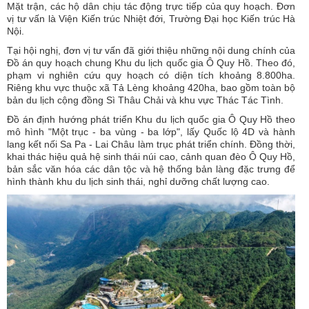
Mặt trận, các hộ dân chịu tác động trực tiếp của quy hoạch. Đơn
vị tư vấn là Viện Kiến trúc Nhiệt đới, Trường Đại học Kiến trúc Hà
Nội.
Tại hội nghị, đơn vị tư vấn đã giới thiệu những nội dung chính của
Đồ án quy hoạch chung Khu du lịch quốc gia Ô Quy Hồ. Theo đó,
phạm vi nghiên cứu quy hoạch có diện tích khoảng 8.800ha.
Riêng khu vực thuộc xã Tả Lèng khoảng 420ha, bao gồm toàn bộ
bản du lịch cộng đồng Sì Thâu Chải và khu vực Thác Tác Tình.
Đồ án định hướng phát triển Khu du lịch quốc gia Ô Quy Hồ theo
mô hình "Một trục - ba vùng - ba lớp", lấy Quốc lộ 4D và hành
lang kết nối Sa Pa - Lai Châu làm trục phát triển chính. Đồng thời,
khai thác hiệu quả hệ sinh thái núi cao, cảnh quan đèo Ô Quy Hồ,
bản sắc văn hóa các dân tộc và hệ thống bản làng đặc trưng để
hình thành khu du lịch sinh thái, nghỉ dưỡng chất lượng cao.