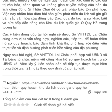
Đặc biệt, nhiều ý kiến đề nghị quy hoạch cần xác định rõ các giá
trị văn hóa, cảnh quan và không gian truyền thống của bản du
lịch cộng đồng Sì Thâu Chải để có giải pháp bảo tồn phù hợp.
Việc này nhằm bảo đảm hài hòa giữa phát triển du lịch với gìn giữ
bản sắc văn hóa của đồng bào Dao, qua đó tạo ra sự khác biệt
và sức hấp dẫn riêng cho Khu du lịch quốc gia Ô Quy Hồ trong
tương lai.
Các ý kiến đóng góp tại hội nghị sẽ được Sở VHTTDL Lai Châu
cùng đơn vị tư vấn tổng hợp, nghiên cứu, tiếp thu để hoàn thiện
hồ sơ quy hoạch, bảo đảm tính khả thi, phù hợp với điều kiện
thực tiễn và định hướng phát triển bền vững của địa phương.
Ngay sau hội nghị, Sở VHTTDL Lai Châu phối hợp với UBND xã
Tả Lèng tổ chức niêm yết công khai hồ sơ quy hoạch tại trụ sở
UBND xã. Việc lấy ý kiến nhân dân sẽ tiếp tục được thực hiện
trong thời gian 21 ngày theo quy định của pháp luật.
Nguồn:
https://baovanhoa.vn/du-lich/lai-chau-day-nhanh-
hoan-thien-quy-hoach-khu-du-lich-quoc-gia-o-quy-ho-
241615.html
Copy link
Tổng số điểm của bài viết là:
0
trong
0
đánh giá
Click để đánh giá bài viết