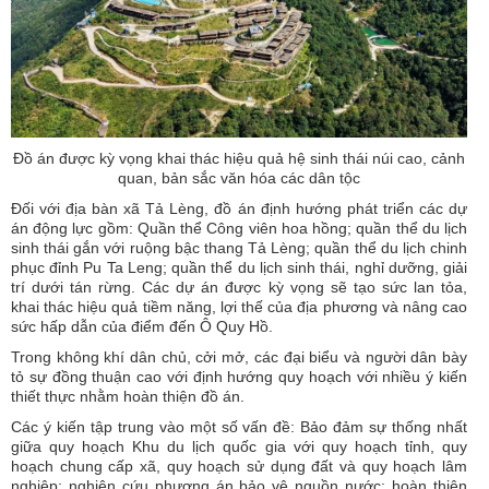
Đồ án được kỳ vọng khai thác hiệu quả hệ sinh thái núi cao, cảnh
quan, bản sắc văn hóa các dân tộc
Đối với địa bàn xã Tả Lèng, đồ án định hướng phát triển các dự
án động lực gồm: Quần thể Công viên hoa hồng; quần thể du lịch
sinh thái gắn với ruộng bậc thang Tả Lèng; quần thể du lịch chinh
phục đỉnh Pu Ta Leng; quần thể du lịch sinh thái, nghỉ dưỡng, giải
trí dưới tán rừng. Các dự án được kỳ vọng sẽ tạo sức lan tỏa,
khai thác hiệu quả tiềm năng, lợi thế của địa phương và nâng cao
sức hấp dẫn của điểm đến Ô Quy Hồ.
Trong không khí dân chủ, cởi mở, các đại biểu và người dân bày
tỏ sự đồng thuận cao với định hướng quy hoạch với nhiều ý kiến
thiết thực nhằm hoàn thiện đồ án.
Các ý kiến tập trung vào một số vấn đề: Bảo đảm sự thống nhất
giữa quy hoạch Khu du lịch quốc gia với quy hoạch tỉnh, quy
hoạch chung cấp xã, quy hoạch sử dụng đất và quy hoạch lâm
nghiệp; nghiên cứu phương án bảo vệ nguồn nước; hoàn thiện