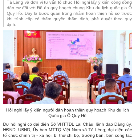
Tả Lèng và đơn vị tư vấn tổ chức Hội nghị lấy ý kiến cộng đồng
dân cư đối với Đồ án quy hoạch chung Khu du lịch quốc gia Ô
Quy Hồ. Đây là bước quan trọng nhằm hoàn thiện hồ sơ trước
khi trình cấp có thẩm quyền thẩm định, phê duyệt theo quy
định.
Hội nghị lấy ý kiến người dân hoàn thiện quy hoạch Khu du lịch
Quốc gia Ô Quy Hồ
Dự hội nghị có đại diện Sở VHTTDL Lai Châu; lãnh đạo Đảng ủy,
HĐND, UBND, Ủy ban MTTQ Việt Nam xã Tả Lèng; đại diện các
tổ chức chính trị - xã hội, bí thư chi bộ, trưởng bản, ban công tác