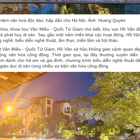
ghiệm văn hoá độc đáo, hấp dẫn cho Hà Nội.
Ảnh: Hoàng Quyên
hóa, khoa học Văn Miếu - Quốc Tử Giám cho biết, khu vực Hồ Văn đ
 và phát huy di sản. Sau gần một năm triển khai các hoạt động, Hồ V
 nghề, biểu diễn nghệ thuật, ẩm thực, triển lãm và hội thảo.
biệt Văn Miếu - Quốc Tử Giám, Hồ Văn sở hữu không gian cảnh quan đẹ
ộng văn hóa cộng đồng. Thời gian qua, tại đây thường xuyên diễn 
ệm dành cho trẻ em và gia đình, chương trình biểu diễn nghệ thuật d
 giáo dục di sản cùng nhiều sự kiện văn hóa cộng đồng.