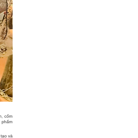
nh, cốm
ản phẩm
 tạo và