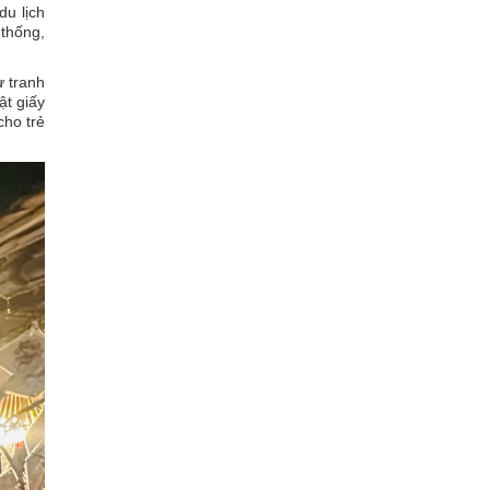
du lịch
 thống,
ư tranh
ật giấy
cho trẻ