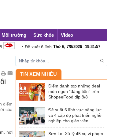
Môi trường
Sức khỏe
Video
 xuất 6 lĩnh vực năng lực và 4 cấp độ phát triển nghề nghiệp cho giáo 
Thứ 6, 7/8/2026
19
:
31
:
59
TIN XEM NHIỀU
ội
Điểm danh top những deal
món ngon “đáng tiền” trên
ShopeeFood dịp 8/8
nh điểm
ới của
Đề xuất 6 lĩnh vực năng lực
và 4 cấp độ phát triển nghề
nghiệp cho giáo viên
m, nơi
Sơn La: Xử lý 45 vụ vi phạm