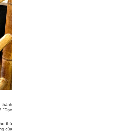
g thành
đề "Dạo
Vào thứ
ùng của