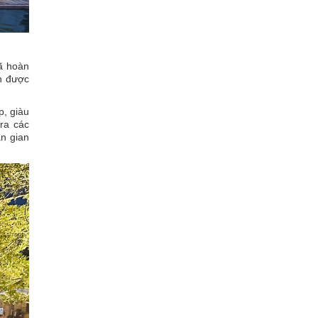
ã hoàn
ăn được
p, giàu
ra các
ân gian