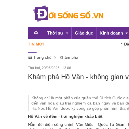
Thời sự
Giáo dục
Kinh doanh
TIN MỚI
Điểm danh top nh
Trang chủ
Khám phá
Emagazine
OCOP
Thứ hai, 29/06/2026
|
13:06
Chính sách
Khám phá Hồ Văn - không gian vă
Doanh nghiệp
Không chỉ là một phần của quần thể Di tích Quốc g
đến văn hóa giàu trải nghiệm cả ban ngày và ban đ
Hà Nội, Hồ Văn được kỳ vọng sẽ góp phần hình thành
Hồ Văn về đêm - trải nghiệm khác biệt
Nằm đối diện cổng chính Văn Miếu - Quốc Tử Giám, H