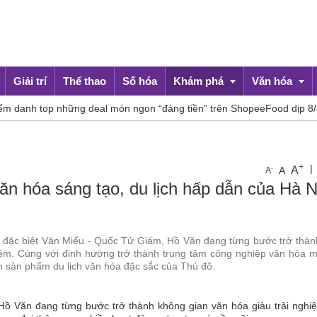
Giải trí
Thể thao
Số hóa
Khám phá
Văn hóa
ững deal món ngon “đáng tiền” trên ShopeeFood dịp 8/8
Đề
Du lịch
Đời sống
+
|
A
-
A
A
n hóa sáng tạo, du lịch hấp dẫn của Hà N
ia đặc biệt Văn Miếu - Quốc Tử Giám, Hồ Văn đang từng bước trở thà
êm. Cùng với định hướng trở thành trung tâm công nghiệp văn hóa m
 sản phẩm du lịch văn hóa đặc sắc của Thủ đô.
ồ Văn đang từng bước trở thành không gian văn hóa giàu trải nghiệ