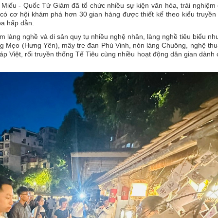
Miếu - Quốc Tử Giám đã tổ chức nhiều sự kiện văn hóa, trải nghiệm 
ó cơ hội khám phá hơn 30 gian hàng được thiết kế theo kiểu truyền
óa hấp dẫn.
iệm làng nghề và di sản quy tụ nhiều nghệ nhân, làng nghề tiêu biểu nh
ng Mẹo (Hưng Yên), mây tre đan Phú Vinh, nón làng Chuông, nghệ thu
áp Việt, rối truyền thống Tế Tiêu cùng nhiều hoạt động dân gian dành 