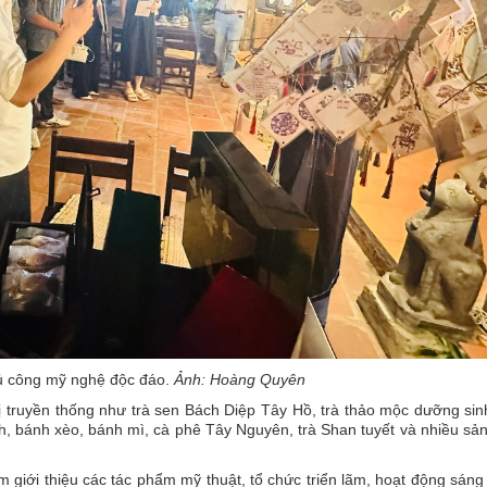
ủ công mỹ nghệ độc đáo.
Ảnh: Hoàng Quyên
 truyền thống như trà sen Bách Diệp Tây Hồ, trà thảo mộc dưỡng si
h, bánh xèo, bánh mì, cà phê Tây Nguyên, trà Shan tuyết và nhiều s
 giới thiệu các tác phẩm mỹ thuật, tổ chức triển lãm, hoạt động sáng