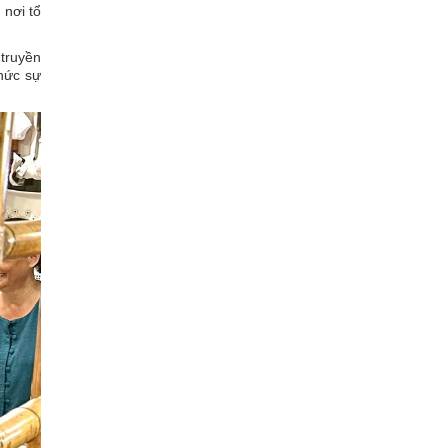
 nơi tổ
truyền
chức sự