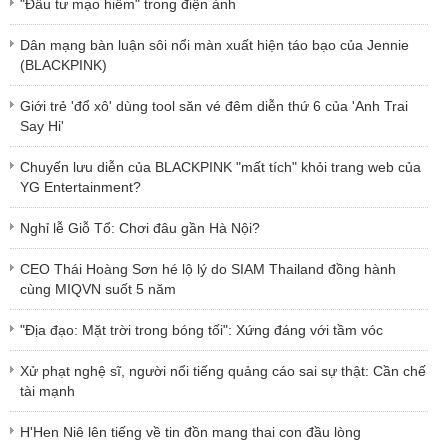
"Đầu tư mạo hiểm" trong điện ảnh
Dân mạng bàn luận sôi nổi màn xuất hiện táo bạo của Jennie
(BLACKPINK)
Giới trẻ 'đổ xô' dùng tool săn vé đêm diễn thứ 6 của 'Anh Trai
Say Hi'
Chuyến lưu diễn của BLACKPINK "mất tích" khỏi trang web của
YG Entertainment?
Nghỉ lễ Giỗ Tổ: Chơi đâu gần Hà Nội?
CEO Thái Hoàng Sơn hé lộ lý do SIAM Thailand đồng hành
cùng MIQVN suốt 5 năm
"Địa đạo: Mặt trời trong bóng tối": Xứng đáng với tầm vóc
Xử phạt nghệ sĩ, người nổi tiếng quảng cáo sai sự thật: Cần chế
tài mạnh
H'Hen Niê lên tiếng về tin đồn mang thai con đầu lòng