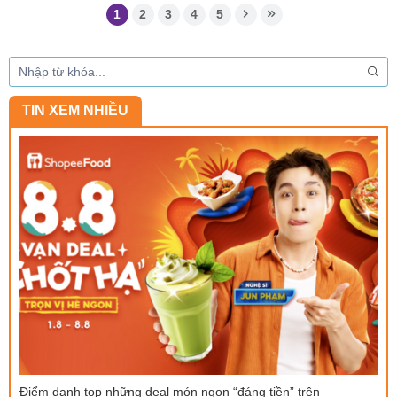
1
2
3
4
5
TIN XEM NHIỀU
Điểm danh top những deal món ngon “đáng tiền” trên