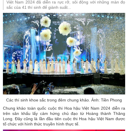
Việt Nam 2024 đã diễn ra rực rỡ, sôi động với những màn đọ
sắc của 41 thí sinh để giành suất...
Các thí sinh khoe sắc trong đêm chung khảo. Ảnh: Tiền Phong
Chung khảo toàn quốc cuộc thi Hoa hậu Việt Nam 2024 diễn ra
trên sân khấu lấy cảm hứng chủ đạo từ Hoàng thành Thăng
Long. Đây cũng là lần đầu tiên cuộc thi Hoa hậu Việt Nam được
tổ chức với hình thức truyền hình thực tế.