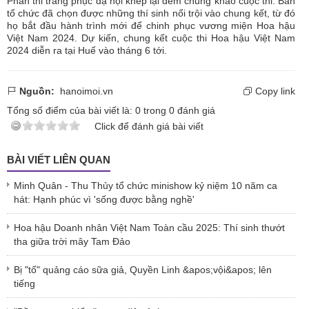
Phần thi trang phục dạ hội khép lại đêm chung khảo cuộc thi. Ban
tổ chức đã chọn được những thí sinh nổi trội vào chung kết, từ đó
họ bắt đầu hành trình mới để chinh phục vương miện Hoa hậu
Việt Nam 2024. Dự kiến, chung kết cuộc thi Hoa hậu Việt Nam
2024 diễn ra tại Huế vào tháng 6 tới.
Nguồn:
hanoimoi.vn
Copy link
Tổng số điểm của bài viết là:
0
trong
0
đánh giá
Click để đánh giá bài viết
BÀI VIẾT LIÊN QUAN
Minh Quân - Thu Thủy tổ chức minishow kỷ niệm 10 năm ca
hát: Hạnh phúc vì 'sống được bằng nghề'
Hoa hậu Doanh nhân Việt Nam Toàn cầu 2025: Thí sinh thướt
tha giữa trời mây Tam Đảo
Bị "tố" quảng cáo sữa giả, Quyền Linh &apos;vội&apos; lên
tiếng