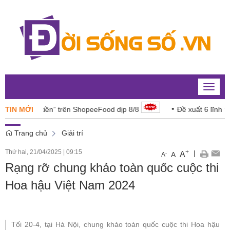
Toggle
naviga
ền” trên ShopeeFood dịp 8/8
TIN MỚI
Đề xuất 6 lĩnh vực năng lực và
Trang chủ
Giải trí
Thứ hai, 21/04/2025
|
09:15
+
|
A
-
A
A
Rạng rỡ chung khảo toàn quốc cuộc thi
Hoa hậu Việt Nam 2024
Tối 20-4, tại Hà Nội, chung khảo toàn quốc cuộc thi Hoa hậu