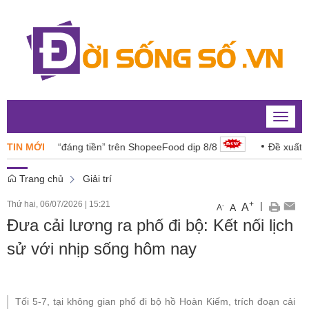
Toggle
naviga
ngon “đáng tiền” trên ShopeeFood dịp 8/8
TIN MỚI
Đề xuất 6 lĩnh v
Trang chủ
Giải trí
Thứ hai, 06/07/2026
|
15:21
+
|
A
-
A
A
Đưa cải lương ra phố đi bộ: Kết nối lịch
sử với nhịp sống hôm nay
Tối 5-7, tại không gian phố đi bộ hồ Hoàn Kiếm, trích đoạn cải