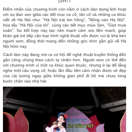
SVHTT
Điểm nhấn của chương trình còn nằm ở cách dàn dựng linh hoạt
với sự đan xen giữa các tiết mục ca cổ, tân cổ và những ca khúc
viết về Hà Nội như: "Hà Nội trái tim hồng", "Nồng nàn Hà Nội",
hòa tấu "Hà Nội của tôi", cùng các tiết mục múa Sen, "Giọt mưa
xuân". Sự kết hợp này tạo nên mạch cảm xúc liền mạch, giúp
khán giả trẻ tiếp cận loại hình nghệ thuật vốn được coi là khá kén
người xem, đồng thời mang đến những góc nhìn gần gũi về Hà
Nội hôm nay.
Cách làm này đang mở ra cơ hội để nghệ thuật truyền thống đến
gần công chúng theo cách tự nhiên hơn. Người xem có thể đến
với chương trình vì một ca khúc quen thuộc, nhưng ở lại để lắng
nghe một câu vọng cổ; hoặc lần đầu tiên cảm nhận được vẻ đẹp
của cải lương ngay giữa không gian phố đi bộ mà chưa từng
bước chân vào nhà hát.