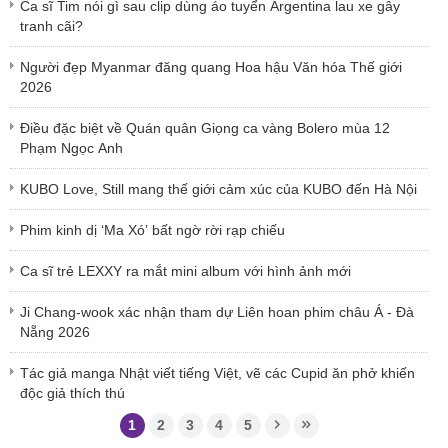
Ca sĩ Tim nói gì sau clip dùng áo tuyển Argentina lau xe gây
tranh cãi?
Người đẹp Myanmar đăng quang Hoa hậu Văn hóa Thế giới
2026
Điều đặc biệt về Quán quân Giọng ca vàng Bolero mùa 12
Phạm Ngọc Anh
KUBO Love, Still mang thế giới cảm xúc của KUBO đến Hà Nội
Phim kinh dị ‘Ma Xó’ bất ngờ rời rạp chiếu
Ca sĩ trẻ LEXXY ra mắt mini album với hình ảnh mới
Ji Chang-wook xác nhận tham dự Liên hoan phim châu Á - Đà
Nẵng 2026
Tác giả manga Nhật viết tiếng Việt, vẽ các Cupid ăn phở khiến
độc giả thích thú
1
2
3
4
5