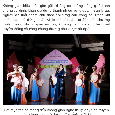
Không gian biểu diễn gần gũi, không có những hàng ghế khán
phòng cố định, khán giả đứng thành nhiều vòng quanh sân khấu.
Người lớn tuổi chăm chú theo dõi từng câu vọng cổ, trong khi
nhiều bạn trẻ dừng chân vì tò mò rồi nán lại đến hết chương
trình. Trong không gian mở ấy, khoảng cách giữa nghệ thuật
truyền thống và công chúng dường như được rút ngắn.
Tiết mục tân cổ mang đến không gian nghệ thuật đầy tính truyền
thống trong hơi thở đương đại.
Ảnh: SVHTT