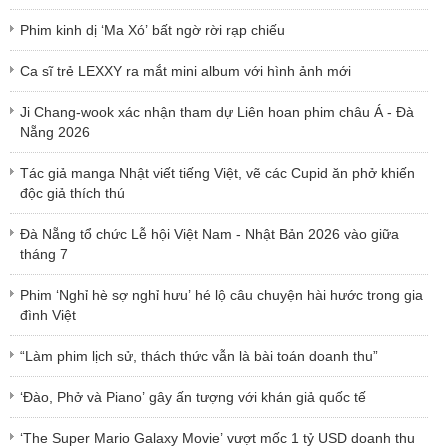
Phim kinh dị ‘Ma Xó’ bất ngờ rời rạp chiếu
Ca sĩ trẻ LEXXY ra mắt mini album với hình ảnh mới
Ji Chang-wook xác nhận tham dự Liên hoan phim châu Á - Đà
Nẵng 2026
Tác giả manga Nhật viết tiếng Việt, vẽ các Cupid ăn phở khiến
độc giả thích thú
Đà Nẵng tổ chức Lễ hội Việt Nam - Nhật Bản 2026 vào giữa
tháng 7
Phim ‘Nghỉ hè sợ nghỉ hưu’ hé lộ câu chuyện hài hước trong gia
đình Việt
“Làm phim lịch sử, thách thức vẫn là bài toán doanh thu”
‘Đào, Phở và Piano’ gây ấn tượng với khán giả quốc tế
‘The Super Mario Galaxy Movie’ vượt mốc 1 tỷ USD doanh thu