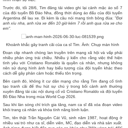
Trước đó, tối 28/6, Tim đăng tải video ghi lại cảnh mặc áo số 7
của đội tuyển Bồ Đào Nha, đồng thời dùng áo đấu của đội tuyển
Argentina để lau xe. Đi kèm là câu nói mang tính bông đùa: "
Đợi
anh xíu nha, anh rửa xe đến 10 giờ kém 7 rồi anh qua rửa xe cho
em".
Khoảnh khắc gây tranh cãi của ca sĩ Tim. Ảnh: Chụp màn hình
Đoạn clip nhanh chóng lan truyền trên mạng xã hội và vấp phải
nhiều phản ứng trái chiều. Nhiều ý kiến cho rằng việc thể hiện
tình yêu với Cristiano Ronaldo là quyền cá nhân, nhưng không
nên sử dụng hình ảnh hay biểu tượng của đội tuyển khác theo
cách dễ gây phản cảm hoặc thiếu tôn trọng.
Bên cạnh đó, không ít cư dân mạng cho rằng Tim đang cố tình
tạo tranh cãi để thu hút sự chú ý trong bối cảnh anh thường
xuyên đăng tải các nội dung cổ vũ Cristiano Ronaldo và đội tuyển
Bồ Đào Nha trong mùa World Cup 2026.
Sau khi làn sóng chỉ trích gia tăng, nam ca sĩ đã xóa đoạn video
khỏi trang cá nhân và khóa tính năng bình luận.
Tim, tên thật Trần Nguyên Cát Vũ, sinh năm 1987, hoạt động ở
nhiều vai trò như ca sĩ, diễn viên, MC, đạo diễn và nhà sản xuất.
Anh từng được biết đến qua các ca khúc như "Một vòng trái đất"