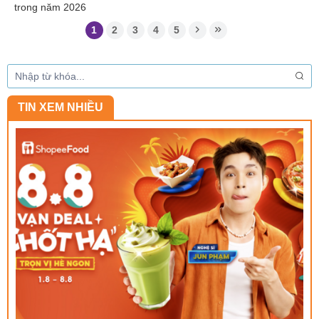
trong năm 2026
1
2
3
4
5
TIN XEM NHIỀU