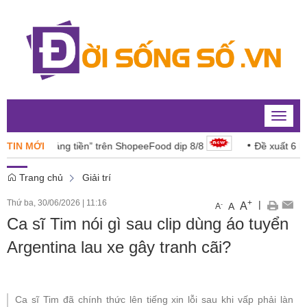
Toggle
naviga
ngon “đáng tiền” trên ShopeeFood dịp 8/8
TIN MỚI
Đề xuất 6 lĩnh v
Trang chủ
Giải trí
Thứ ba, 30/06/2026
|
11:16
+
|
A
-
A
A
Ca sĩ Tim nói gì sau clip dùng áo tuyển
Argentina lau xe gây tranh cãi?
Ca sĩ Tim đã chính thức lên tiếng xin lỗi sau khi vấp phải làn