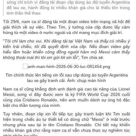
sóng chỉ trích vì đăng tải đoạn clip dùng áo đội tuyển Argentina
để lau xe, hành động bị nhiều khán giả cho là thiếu tôn trọng
tinh thần thể thao.
Tối 29/6, nam ca sĩ đăng tải một đoạn video trên mạng xã hội để
giải thích về sự việc. Theo Tim, ý tưởng của clip được lấy cảm
hứng từ một video ở nước ngoài và chỉ mang mục đích giải trí.
"
T
ôi chỉ làm cho vui. Khi đăng tải tại Việt Nam và thấy có nhiều ý
kiến trái chiều, tôi đã quyết định xóa clip. Nếu đoạn video gây
hiểu lầm hoặc khiến cộng đồng người hâm mộ Messi cảm thấy
không thoải mái thì tôi xin gửi lời xin lỗi",
Tim chia sẻ.
Tim chính thức lên tiếng xin lỗi sau clip dùng áo tuyển Argentina
lau xe gây tranh cãi. Ảnh: chụp màn hình
Nam ca sĩ cũng khẳng định anh đánh giá cao tài năng của Lionel
Messi, song vì đây được xem là kỳ FIFA World Cup 2026 cuối
cùng của Cristiano Ronaldo, nên anh muốn dành sự ủng hộ đặc
biệt cho thần tượng của mình.
Tuy nhiên, đoạn clip xin lỗi tiếp tục gây tranh luận khi Tim xuất
hiện trong chiếc áo tự thiết kế có dòng chữ "Messi" ở mặt trước
nhưng phía sau lại in tên Cristiano Ronaldo. Chi tiết này khiến
nhiều khán giả cho rằng nam ca sĩ vẫn chưa thực sự nghiêm túc
nhìn nhận sự việc.