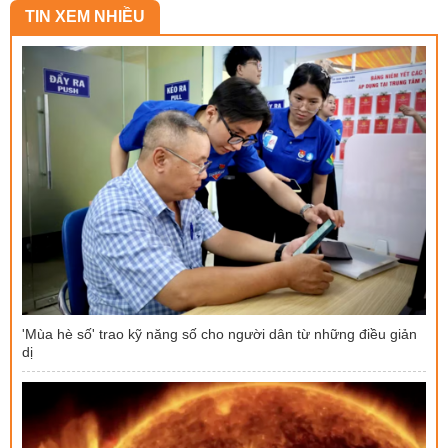
TIN XEM NHIỀU
'Mùa hè số' trao kỹ năng số cho người dân từ những điều giản
dị