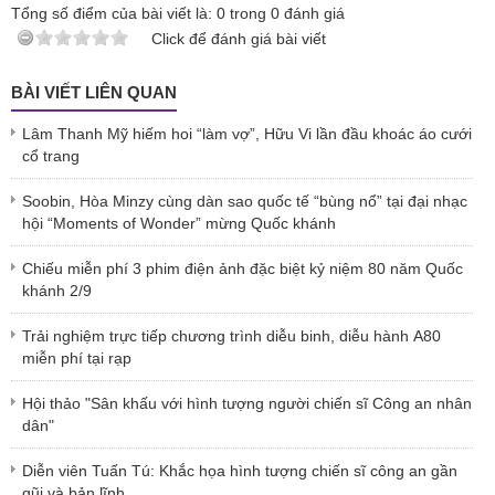
Tổng số điểm của bài viết là:
0
trong
0
đánh giá
Click để đánh giá bài viết
BÀI VIẾT LIÊN QUAN
Lâm Thanh Mỹ hiếm hoi “làm vợ”, Hữu Vi lần đầu khoác áo cưới
cổ trang
Soobin, Hòa Minzy cùng dàn sao quốc tế “bùng nổ” tại đại nhạc
hội “Moments of Wonder” mừng Quốc khánh
Chiếu miễn phí 3 phim điện ảnh đặc biệt kỷ niệm 80 năm Quốc
khánh 2/9
Trải nghiệm trực tiếp chương trình diễu binh, diễu hành A80
miễn phí tại rạp
Hội thảo "Sân khấu với hình tượng người chiến sĩ Công an nhân
dân"
Diễn viên Tuấn Tú: Khắc họa hình tượng chiến sĩ công an gần
gũi và bản lĩnh