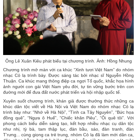
Ông Lê Xuân Kiêu phát biểu tại chương trình. Ảnh: Hồng Nhung
Chương trình mở màn với ca khúc “Xinh tươi Việt Nam” do nhóm
nhạc Cỏ lạ trình bày. Được sáng tác bởi nhạc sĩ Nguyễn Hồng
Thuận. Ca khúc mang thông điệp ca ngợi Tổ quốc, khắc họa hình
ảnh người con gái Việt Nam yêu đời, tự tin vững bước trên con
đường mới để đưa đất nước phát triển và hội nhập quốc tế.
Xuyên suốt chương trình, khán giả được thưởng thức những ca
khúc dân tộc viết về Hà Nội và Việt Nam do nhóm nhạc Cỏ lạ
trình bày như: “Nhớ về Hà Nội”, “Tình ca Tây Nguyên”, “Bức họa
đồng quê”, “Ngựa ô Huế”, “Chiếc khăn Piêu”, “Ôi quê tôi”. Với
phong cách biểu diễn sáng tạo, kết hợp nhiều nhạc cụ dân tộc
như nhị, tỳ bà, tam thập lục, đàn bầu, sáo, đàn tranh, đàn
T’rưng... cùng giọng ca trẻ trung, nhóm Cỏ lạ đã làm mới dân ca,