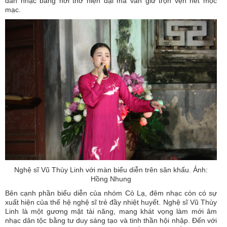
dân nhạc bằng hơi thở hiện đại mà vẫn giữ trọn vẹn nét mộc
mạc.
Nghệ sĩ Vũ Thùy Linh với màn biểu diễn trên sân khấu. Ảnh:
Hồng Nhung
Bên cạnh phần biểu diễn của nhóm Cỏ Lạ, đêm nhạc còn có sự
xuất hiện của thế hệ nghệ sĩ trẻ đầy nhiệt huyết. Nghệ sĩ Vũ Thùy
Linh là một gương mặt tài năng, mang khát vọng làm mới âm
nhạc dân tộc bằng tư duy sáng tạo và tinh thần hội nhập. Đến với