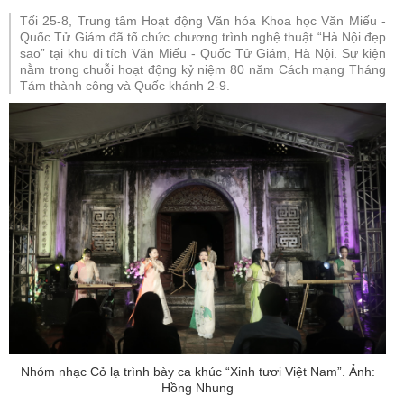
Tối 25-8, Trung tâm Hoạt động Văn hóa Khoa học Văn Miếu -
Quốc Tử Giám đã tổ chức chương trình nghệ thuật “Hà Nội đẹp
sao” tại khu di tích Văn Miếu - Quốc Tử Giám, Hà Nội. Sự kiện
nằm trong chuỗi hoạt động kỷ niệm 80 năm Cách mạng Tháng
Tám thành công và Quốc khánh 2-9.
Nhóm nhạc Cỏ lạ trình bày ca khúc “Xinh tươi Việt Nam”. Ảnh:
Hồng Nhung