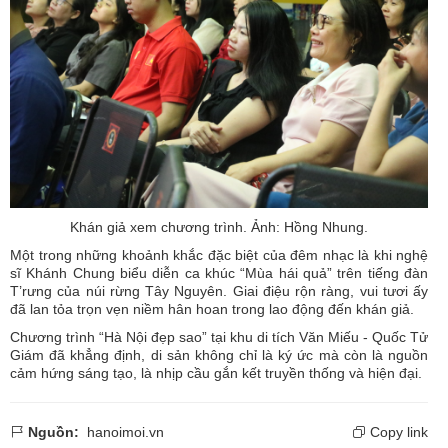
Khán giả xem chương trình. Ảnh: Hồng Nhung.
Một trong những khoảnh khắc đặc biệt của đêm nhạc là khi nghệ
sĩ Khánh Chung biểu diễn ca khúc “Mùa hái quả” trên tiếng đàn
T’rưng của núi rừng Tây Nguyên. Giai điệu rộn ràng, vui tươi ấy
đã lan tỏa trọn vẹn niềm hân hoan trong lao động đến khán giả.
Chương trình “Hà Nội đẹp sao” tại khu di tích Văn Miếu - Quốc Tử
Giám đã khẳng định, di sản không chỉ là ký ức mà còn là nguồn
cảm hứng sáng tạo, là nhịp cầu gắn kết truyền thống và hiện đại.
Nguồn:
hanoimoi.vn
Copy link