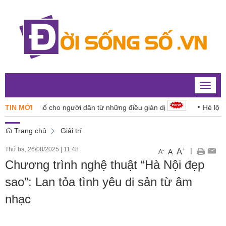
Toggle
naviga
ỹ năng số cho người dân từ những điều giản dị
TIN MỚI
Hé lộ hình ảnh
Trang chủ
Giải trí
Thứ ba, 26/08/2025
|
11:48
+
|
A
-
A
A
Chương trình nghệ thuật “Hà Nội đẹp
sao”: Lan tỏa tình yêu di sản từ âm
nhạc