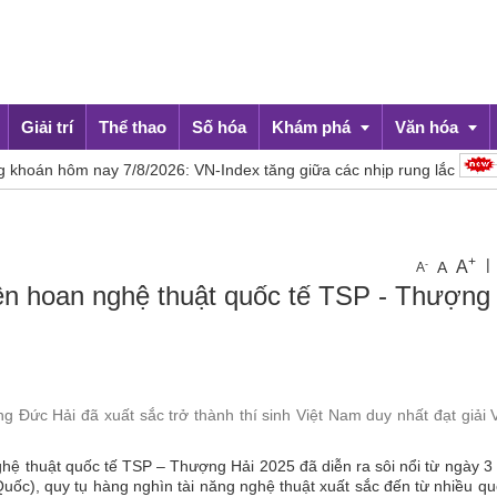
Giải trí
Thể thao
Số hóa
Khám phá
Văn hóa
 nay 7/8/2026: VN-Index tăng giữa các nhịp rung lắc
Báo 
Du lịch
Đời sống
+
|
A
-
A
A
Liên hoan nghệ thuật quốc tế TSP - Thượng
g Đức Hải đã xuất sắc trở thành thí sinh Việt Nam duy nhất đạt giải
ệ thuật quốc tế TSP – Thượng Hải 2025 đã diễn ra sôi nổi từ ngày 3
ốc), quy tụ hàng nghìn tài năng nghệ thuật xuất sắc đến từ nhiều qu