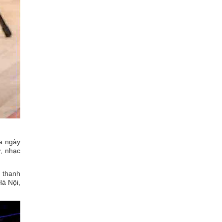
a ngày
ư, nhạc
 thanh
Hà Nội,