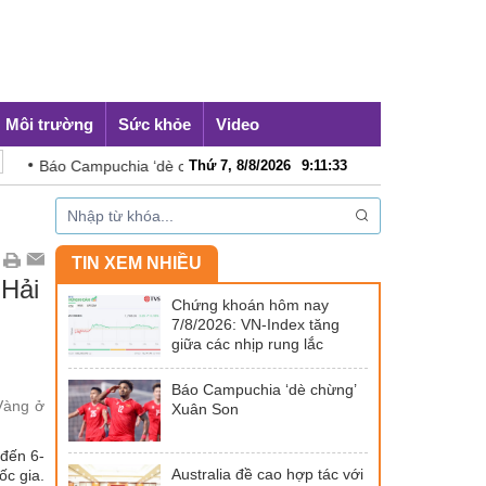
Môi trường
Sức khỏe
Video
Campuchia ‘dè chừng’ Xuân Son
Thứ 7, 8/8/2026
Australia đề cao hợp tác với Việ
9
:
11
:
35
TIN XEM NHIỀU
 Hải
Chứng khoán hôm nay
7/8/2026: VN-Index tăng
giữa các nhịp rung lắc
Báo Campuchia ‘dè chừng’
 Vàng ở
Xuân Son
 đến 6-
Australia đề cao hợp tác với
ốc gia.