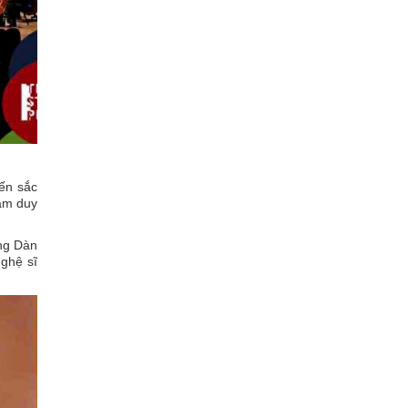
ến sắc
Nam duy
ùng Dàn
nghệ sĩ