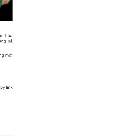
ăn hóa
uảng bá
ọng mới
y link