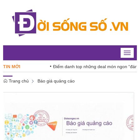
Toggle
naviga
TIN MỚI
Điểm danh top những deal món ngon “đáng tiền” 
Trang chủ
Báo giá quảng cáo