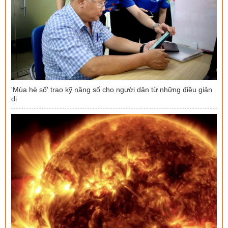
'Mùa hè số' trao kỹ năng số cho người dân từ những điều giản
dị