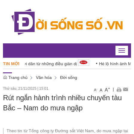
Toggle
naviga
 cho người dân từ những điều giản dị
TIN MỚI
Hé lộ hình ảnh Mặt trời
Trang chủ
Văn hóa
Đời sống
Thứ sáu, 21/11/2025
|
15:01
+
|
A
-
A
A
Rút ngắn hành trình nhiều chuyến tàu
Bắc – Nam do mưa ngập
Theo tin từ Tổng công ty Đường sắt Việt Nam, do mưa ngập tại