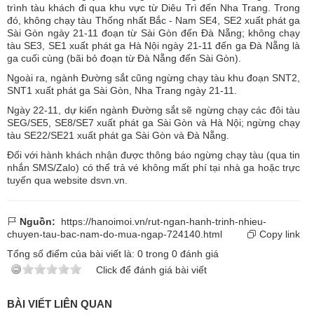
trình tàu khách đi qua khu vực từ Diêu Trì đến Nha Trang. Trong
đó, không chạy tàu Thống nhất Bắc - Nam SE4, SE2 xuất phát ga
Sài Gòn ngày 21-11 đoạn từ Sài Gòn đến Đà Nẵng; không chạy
tàu SE3, SE1 xuất phát ga Hà Nội ngày 21-11 đến ga Đà Nẵng là
ga cuối cùng (bãi bỏ đoạn từ Đà Nẵng đến Sài Gòn).
Ngoài ra, ngành Đường sắt cũng ngừng chạy tàu khu đoạn SNT2,
SNT1 xuất phát ga Sài Gòn, Nha Trang ngày 21-11.
Ngày 22-11, dự kiến ngành Đường sắt sẽ ngừng chạy các đôi tàu
SEG/SE5, SE8/SE7 xuất phát ga Sài Gòn và Hà Nội; ngừng chạy
tàu SE22/SE21 xuất phát ga Sài Gòn và Đà Nẵng.
Đối với hành khách nhận được thông báo ngừng chạy tàu (qua tin
nhắn SMS/Zalo) có thể trả vé không mất phí tại nhà ga hoặc trực
tuyến qua website dsvn.vn.
Nguồn:
https://hanoimoi.vn/rut-ngan-hanh-trinh-nhieu-
chuyen-tau-bac-nam-do-mua-ngap-724140.html
Copy link
Tổng số điểm của bài viết là:
0
trong
0
đánh giá
Click để đánh giá bài viết
BÀI VIẾT LIÊN QUAN