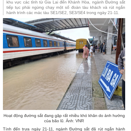
khu vực các tỉnh từ Gia Lai đến Khánh Hòa, ngành Đường sắt
tiếp tục phải ngừng chạy một số đoàn tàu khách và rút ngắn
hành trình các mác tàu SE1/SE2, SE3/SE4 trong ngày 21-11.
Hoạt động đường sắt đang gặp rất nhiều khó khăn do ảnh hưởng
của bão lũ. Ảnh: VNR
Tính đến trưa ngày 21-11, ngành Đường sắt đã rút ngắn hành