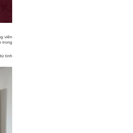
ng viên
n trong
từ tình