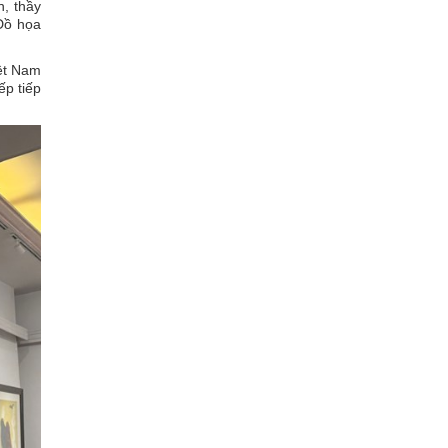
n, thầy
Đồ họa
iệt Nam
ếp tiếp