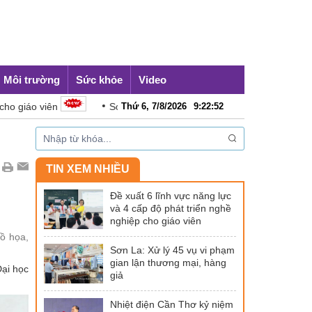
Môi trường
Sức khỏe
Video
Sơn La: Xử lý 45 vụ vi phạm gian lận thương mại, hàng giả
Thứ 6, 7/8/2026
9
:
22
:
54
TIN XEM NHIỀU
Đề xuất 6 lĩnh vực năng lực
và 4 cấp độ phát triển nghề
nghiệp cho giáo viên
ồ họa,
Sơn La: Xử lý 45 vụ vi phạm
gian lận thương mại, hàng
Đại học
giả
Nhiệt điện Cần Thơ kỷ niệm