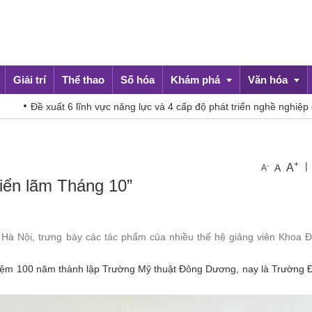
Giải trí
Thể thao
Số hóa
Khám phá
Văn hóa
 6 lĩnh vực năng lực và 4 cấp độ phát triển nghề nghiệp cho giáo viên
Du lịch
Đời sống
+
|
A
-
A
A
iển lãm Tháng 10”
 Hà Nội, trưng bày các tác phẩm của nhiều thế hệ giảng viên Khoa Đ
 niệm 100 năm thành lập Trường Mỹ thuật Đông Dương, nay là Trường 