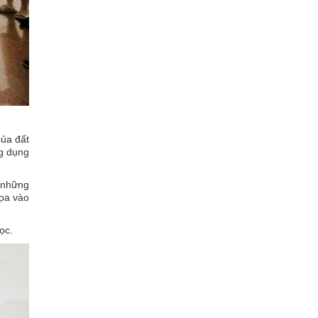
của đất
ng dụng
ừ những
họa vào
ọc.