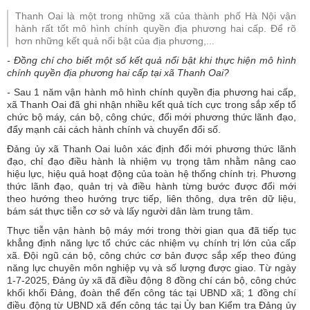
Thanh Oai là một trong những xã của thành phố Hà Nội vận
hành rất tốt mô hình chính quyền địa phương hai cấp. Để rõ
hơn những kết quả nổi bật của địa phương,...
-
Đồng chí cho biết một số kết quả nổi bật khi thực hiện mô hình
chính quyền địa phương hai cấp tại xã Thanh Oai?
-
Sau 1 năm vận hành mô hình chính quyền địa phương hai cấp,
xã Thanh Oai đã ghi nhận nhiều kết quả tích cực trong sắp xếp tổ
chức bộ máy, cán bộ, công chức, đổi mới phương thức lãnh đạo,
đẩy mạnh cải cách hành chính và chuyển đổi số.
Đảng ủy xã Thanh Oai luôn xác định đổi mới phương thức lãnh
đạo, chỉ đạo điều hành là nhiệm vụ trọng tâm nhằm nâng cao
hiệu lực, hiệu quả hoạt động của toàn hệ thống chính trị. Phương
thức lãnh đạo, quản trị và điều hành từng bước được đổi mới
theo hướng theo hướng trực tiếp, liên thông, dựa trên dữ liệu,
bám sát thực tiễn cơ sở và lấy người dân làm trung tâm.
Thực tiễn vận hành bộ máy mới trong thời gian qua đã tiếp tục
khẳng định năng lực tổ chức các nhiệm vụ chính trị lớn của cấp
xã. Đội ngũ cán bộ, công chức cơ bản được sắp xếp theo đúng
năng lực chuyên môn nghiệp vụ và số lượng được giao. Từ ngày
1-7-2025, Đảng ủy xã đã điều động 8 đồng chí cán bộ, công chức
khối khối Đảng, đoàn thể đến công tác tại UBND xã; 1 đồng chí
điều động từ UBND xã đến công tác tại Ủy ban Kiểm tra Đảng ủy