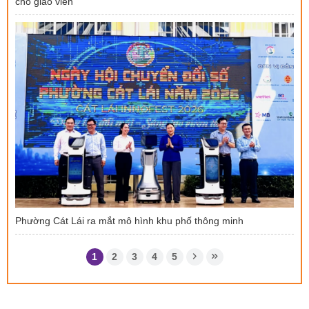
cho giáo viên
Phường Cát Lái ra mắt mô hình khu phố thông minh
1
2
3
4
5