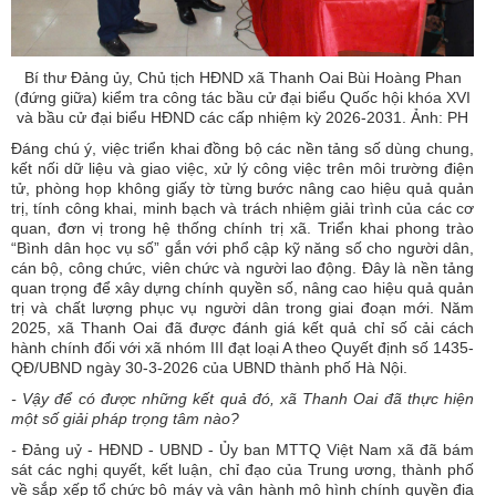
Bí thư Đảng ủy, Chủ tịch HĐND xã Thanh Oai Bùi Hoàng Phan
(đứng giữa) kiểm tra công tác bầu cử đại biểu Quốc hội khóa XVI
và bầu cử đại biểu HĐND các cấp nhiệm kỳ 2026-2031. Ảnh: PH
Đáng chú ý, việc triển khai đồng bộ các nền tảng số dùng chung,
kết nối dữ liệu và giao việc, xử lý công việc trên môi trường điện
tử, phòng họp không giấy tờ từng bước nâng cao hiệu quả quản
trị, tính công khai, minh bạch và trách nhiệm giải trình của các cơ
quan, đơn vị trong hệ thống chính trị xã. Triển khai phong trào
“Bình dân học vụ số” gắn với phổ cập kỹ năng số cho người dân,
cán bộ, công chức, viên chức và người lao động. Đây là nền tảng
quan trọng để xây dựng chính quyền số, nâng cao hiệu quả quản
trị và chất lượng phục vụ người dân trong giai đoạn mới. Năm
2025, xã Thanh Oai đã được đánh giá kết quả chỉ số cải cách
hành chính đối với xã nhóm III đạt loại A theo Quyết định số 1435-
QĐ/UBND ngày 30-3-2026 của UBND thành phố Hà Nội.
- Vậy để có được những kết quả đó, xã Thanh Oai đã thực hiện
một số giải pháp trọng tâm nào?
-
Đảng uỷ - HĐND - UBND - Ủy ban MTTQ Việt Nam xã đã bám
sát các nghị quyết, kết luận, chỉ đạo của Trung ương, thành phố
về sắp xếp tổ chức bộ máy và vận hành mô hình chính quyền địa