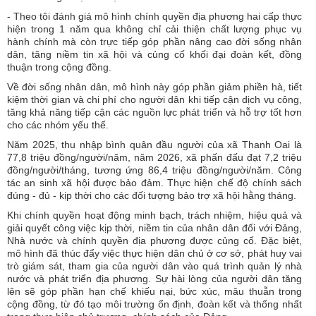
- Theo tôi đánh giá mô hình chính quyền địa phương hai cấp thực
hiện trong 1 năm qua không chỉ cải thiện chất lượng phục vụ
hành chính mà còn trực tiếp góp phần nâng cao đời sống nhân
dân, tăng niềm tin xã hội và củng cố khối đại đoàn kết, đồng
thuận trong cộng đồng.
Về đời sống nhân dân, mô hình này góp phần giảm phiền hà, tiết
kiệm thời gian và chi phí cho người dân khi tiếp cận dịch vụ công,
tăng khả năng tiếp cận các nguồn lực phát triển và hỗ trợ tốt hơn
cho các nhóm yếu thế.
Năm 2025, thu nhập bình quân đầu người của xã Thanh Oai là
77,8 triệu đồng/người/năm, năm 2026, xã phấn đấu đạt 7,2 triệu
đồng/người/tháng, tương ứng 86,4 triệu đồng/người/năm. Công
tác an sinh xã hội được bảo đảm. Thực hiện chế độ chính sách
đúng - đủ - kịp thời cho các đối tượng bảo trợ xã hội hằng tháng.
Khi chính quyền hoạt động minh bạch, trách nhiệm, hiệu quả và
giải quyết công việc kịp thời, niềm tin của nhân dân đối với Đảng,
Nhà nước và chính quyền địa phương được củng cố. Đặc biệt,
mô hình đã thúc đẩy việc thực hiện dân chủ ở cơ sở, phát huy vai
trò giám sát, tham gia của người dân vào quá trình quản lý nhà
nước và phát triển địa phương. Sự hài lòng của người dân tăng
lên sẽ góp phần hạn chế khiếu nại, bức xúc, mâu thuẫn trong
cộng đồng, từ đó tạo môi trường ổn định, đoàn kết và thống nhất