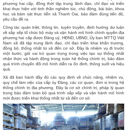
phương hai cấp, đồng thời tập trung lãnh đạo, chỉ đạo và triển
khai thực hiện với tinh thần nghiêm túc, chủ động, bài bản, khoa
học và bám sát thực tiễn xã Thanh Oai, bảo đảm đúng tiến độ,
yêu cầu đề ra.
Công tác quán triệt, thông tin, tuyên truyền, định hướng dư luận
về sắp xếp tổ chức bộ máy và vận hành mô hình chính quyền địa
phương hai cấp được Đảng uỷ, HĐND, UBND, Ủy ban MTTQ Việt
Nam xã đã tập trung lãnh đạo, chỉ đạo triển khai khẩn trương,
đồng bộ, thống nhất từ xã đến cơ sở. Đây là nhiệm vụ đi trước
một bước, giữ vai trò quan trọng trong việc tạo sự thống nhất
nhận thức và hành động trong toàn hệ thống chính trị, bảo đảm
quá trình chuyển đổi mô hình diễn ra ổn định, thông suốt và hiệu
quả.
Xã đã ban hành đầy đủ các quy định về chức năng, nhiệm vụ,
quy chế làm việc của cấp ủy Đảng, các cơ quan, đơn vị trong hệ
thống chính trị địa phương. Đây là cơ sở chính trị, pháp lý quan
trọng bảo đảm toàn bộ quá trình sắp xếp và vận hành mô hình
mới được triển khai thống nhất từ xã đến cơ sở.