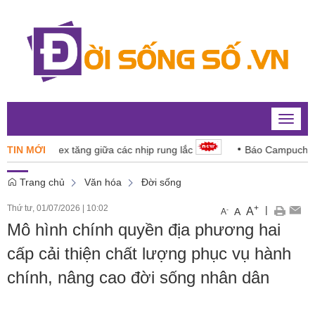
Toggle
naviga
-Index tăng giữa các nhịp rung lắc
TIN MỚI
Báo Campuchia ‘dè ch
Trang chủ
Văn hóa
Đời sống
Thứ tư, 01/07/2026
|
10:02
+
|
A
-
A
A
Mô hình chính quyền địa phương hai
cấp cải thiện chất lượng phục vụ hành
chính, nâng cao đời sống nhân dân