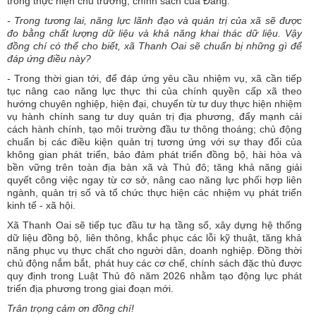
trong thực hiện chủ trương, chính sách của Đảng.
-
Trong tương lai, năng lực lãnh đạo và quản trị của xã sẽ được
đo bằng chất lượng dữ liệu và khả năng khai thác dữ liệu. Vậy
đồng chí có thể cho biết, xã Thanh Oai sẽ chuẩn bị những gì để
đáp ứng điều này?
-
Trong thời gian tới, để đáp ứng yêu cầu nhiệm vụ, xã cần tiếp
tục nâng cao năng lực thực thi của chính quyền cấp xã theo
hướng chuyên nghiệp, hiện đại, chuyển từ tư duy thực hiện nhiệm
vụ hành chính sang tư duy quản trị địa phương, đẩy mạnh cải
cách hành chính, tạo môi trường đầu tư thông thoáng; chủ động
chuẩn bị các điều kiện quản trị tương ứng với sự thay đổi của
không gian phát triển, bảo đảm phát triển đồng bộ, hài hòa và
bền vững trên toàn địa bàn xã và Thủ đô; tăng khả năng giải
quyết công việc ngay từ cơ sở, nâng cao năng lực phối hợp liên
ngành, quản trị số và tổ chức thực hiện các nhiệm vụ phát triển
kinh tế - xã hội.
Xã Thanh Oai sẽ tiếp tục đầu tư hạ tầng số, xây dựng hệ thống
dữ liệu đồng bộ, liên thông, khắc phục các lỗi kỹ thuật, tăng khả
năng phục vụ thực chất cho người dân, doanh nghiệp. Đồng thời
chủ động nắm bắt, phát huy các cơ chế, chính sách đặc thù được
quy định trong Luật Thủ đô năm 2026 nhằm tạo động lực phát
triển địa phương trong giai đoạn mới.
Trân trọng cảm ơn đồng chí!