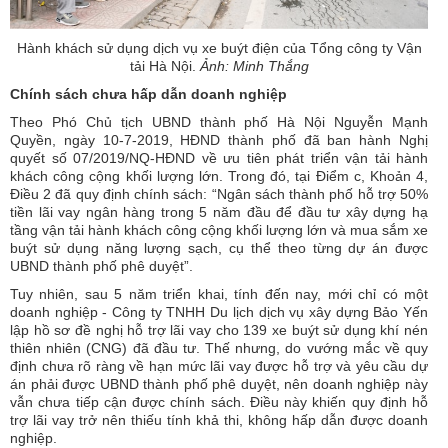
Hành khách sử dụng dịch vụ xe buýt điện của Tổng công ty Vận
tải Hà Nội.
Ảnh: Minh Thắng
Chính sách chưa hấp dẫn doanh nghiệp
Theo Phó Chủ tịch UBND thành phố Hà Nội Nguyễn Mạnh
Quyền, ngày 10-7-2019, HĐND thành phố đã ban hành Nghị
quyết số 07/2019/NQ-HĐND về ưu tiên phát triển vận tải hành
khách công cộng khối lượng lớn. Trong đó, tại Điểm c, Khoản 4,
Điều 2 đã quy định chính sách: “Ngân sách thành phố hỗ trợ 50%
tiền lãi vay ngân hàng trong 5 năm đầu để đầu tư xây dựng hạ
tầng vận tải hành khách công cộng khối lượng lớn và mua sắm xe
buýt sử dụng năng lượng sạch, cụ thể theo từng dự án được
UBND thành phố phê duyệt”.
Tuy nhiên, sau 5 năm triển khai, tính đến nay, mới chỉ có một
doanh nghiệp - Công ty TNHH Du lịch dịch vụ xây dựng Bảo Yến
lập hồ sơ đề nghị hỗ trợ lãi vay cho 139 xe buýt sử dụng khí nén
thiên nhiên (CNG) đã đầu tư. Thế nhưng, do vướng mắc về quy
định chưa rõ ràng về hạn mức lãi vay được hỗ trợ và yêu cầu dự
án phải được UBND thành phố phê duyệt, nên doanh nghiệp này
vẫn chưa tiếp cận được chính sách. Điều này khiến quy định hỗ
trợ lãi vay trở nên thiếu tính khả thi, không hấp dẫn được doanh
nghiệp.