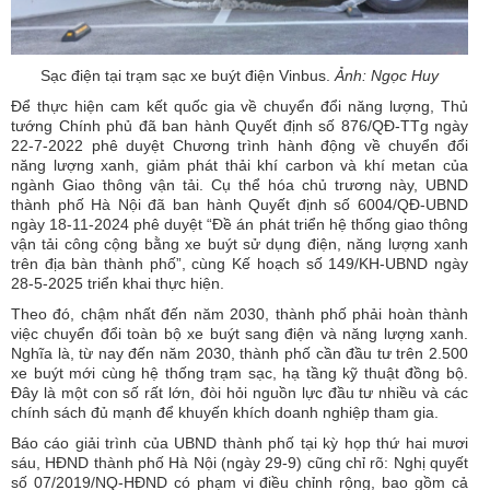
Sạc điện tại trạm sạc xe buýt điện Vinbus.
Ảnh: Ngọc Huy
Để thực hiện cam kết quốc gia về chuyển đổi năng lượng, Thủ
tướng Chính phủ đã ban hành Quyết định số 876/QĐ-TTg ngày
22-7-2022 phê duyệt Chương trình hành động về chuyển đổi
năng lượng xanh, giảm phát thải khí carbon và khí metan của
ngành Giao thông vận tải. Cụ thể hóa chủ trương này, UBND
thành phố Hà Nội đã ban hành Quyết định số 6004/QĐ-UBND
ngày 18-11-2024 phê duyệt “Đề án phát triển hệ thống giao thông
vận tải công cộng bằng xe buýt sử dụng điện, năng lượng xanh
trên địa bàn thành phố”, cùng Kế hoạch số 149/KH-UBND ngày
28-5-2025 triển khai thực hiện.
Theo đó, chậm nhất đến năm 2030, thành phố phải hoàn thành
việc chuyển đổi toàn bộ xe buýt sang điện và năng lượng xanh.
Nghĩa là, từ nay đến năm 2030, thành phố cần đầu tư trên 2.500
xe buýt mới cùng hệ thống trạm sạc, hạ tầng kỹ thuật đồng bộ.
Đây là một con số rất lớn, đòi hỏi nguồn lực đầu tư nhiều và các
chính sách đủ mạnh để khuyến khích doanh nghiệp tham gia.
Báo cáo giải trình của UBND thành phố tại kỳ họp thứ hai mươi
sáu, HĐND thành phố Hà Nội (ngày 29-9) cũng chỉ rõ: Nghị quyết
số 07/2019/NQ-HĐND có phạm vi điều chỉnh rộng, bao gồm cả