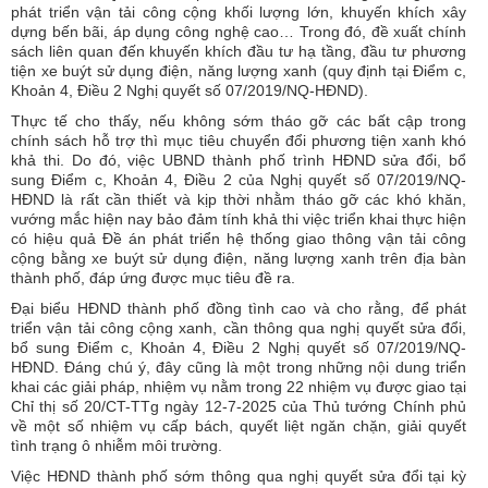
phát triển vận tải công cộng khối lượng lớn, khuyến khích xây
dựng bến bãi, áp dụng công nghệ cao… Trong đó, đề xuất chính
sách liên quan đến khuyến khích đầu tư hạ tầng, đầu tư phương
tiện xe buýt sử dụng điện, năng lượng xanh (quy định tại Điểm c,
Khoản 4, Điều 2 Nghị quyết số 07/2019/NQ-HĐND).
Thực tế cho thấy, nếu không sớm tháo gỡ các bất cập trong
chính sách hỗ trợ thì mục tiêu chuyển đổi phương tiện xanh khó
khả thi. Do đó, việc UBND thành phố trình HĐND sửa đổi, bổ
sung Điểm c, Khoản 4, Điều 2 của Nghị quyết số 07/2019/NQ-
HĐND là rất cần thiết và kịp thời nhằm tháo gỡ các khó khăn,
vướng mắc hiện nay bảo đảm tính khả thi việc triển khai thực hiện
có hiệu quả Đề án phát triển hệ thống giao thông vận tải công
cộng bằng xe buýt sử dụng điện, năng lượng xanh trên địa bàn
thành phố, đáp ứng được mục tiêu đề ra.
Đại biểu HĐND thành phố đồng tình cao và cho rằng, để phát
triển vận tải công cộng xanh, cần thông qua nghị quyết sửa đổi,
bổ sung Điểm c, Khoản 4, Điều 2 Nghị quyết số 07/2019/NQ-
HĐND. Đáng chú ý, đây cũng là một trong những nội dung triển
khai các giải pháp, nhiệm vụ nằm trong 22 nhiệm vụ được giao tại
Chỉ thị số 20/CT-TTg ngày 12-7-2025 của Thủ tướng Chính phủ
về một số nhiệm vụ cấp bách, quyết liệt ngăn chặn, giải quyết
tình trạng ô nhiễm môi trường.
Việc HĐND thành phố sớm thông qua nghị quyết sửa đổi tại kỳ