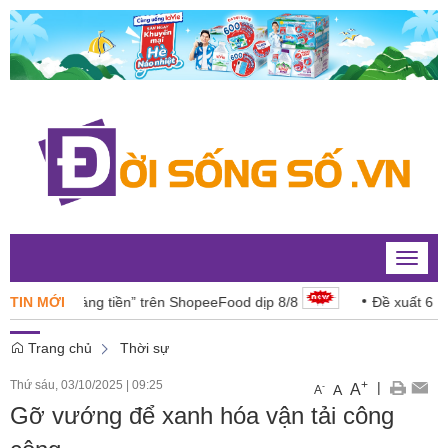
Toggle
naviga
n “đáng tiền” trên ShopeeFood dịp 8/8
TIN MỚI
Đề xuất 6 lĩnh vực 
Trang chủ
Thời sự
Thứ sáu, 03/10/2025
|
09:25
+
|
A
-
A
A
Gỡ vướng để xanh hóa vận tải công