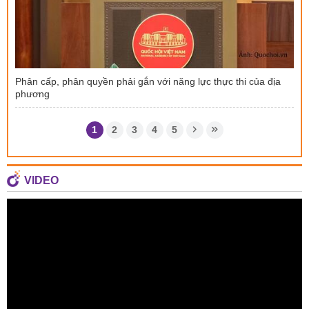
Phân cấp, phân quyền phải gắn với năng lực thực thi của địa
phương
1
2
3
4
5
VIDEO