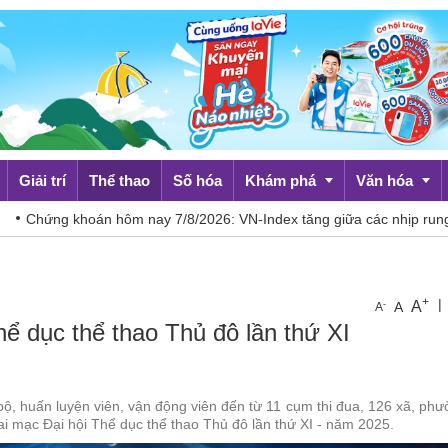
Giải trí
Thể thao
Số hóa
Khám phá
Văn hóa
m nay 7/8/2026: VN-Index tăng giữa các nhịp rung lắc
Báo Camp
Du lịch
Đời sống
+
|
A
-
A
A
hể dục thể thao Thủ đô lần thứ XI
 bộ, huấn luyện viên, vận động viên đến từ 11 cụm thi đua, 126 xã, ph
ai mạc Đại hội Thể dục thể thao Thủ đô lần thứ XI - năm 2025.