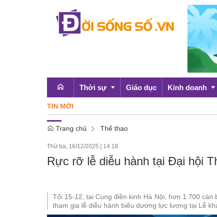
Thời sự
Giáo dục
Kinh doanh
TIN MỚI
Chứng khoán hô
Trang chủ
Thể thao
Emagazine
OCOP
Thứ ba, 16/12/2025
|
14:18
Chính sách
Rực rỡ lễ diễu hành tại Đại hội T
Doanh nghiệp
Tối 15-12, tại Cung điền kinh Hà Nội, hơn 1.700 cán
tham gia lễ diễu hành biểu dương lực lượng tại Lễ kh