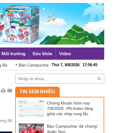
Môi trường
Sức khỏe
Video
uchia ‘dè chừng’ Xuân Son
Thứ 7, 8/8/2026
Australia đề cao hợp tác với Việt Na
17
:
56
:
48
TIN XEM NHIỀU
Chứng khoán hôm nay
7/8/2026: VN-Index tăng
giữa các nhịp rung lắc
ường đã
Báo Campuchia ‘dè chừng’
Xuân Son