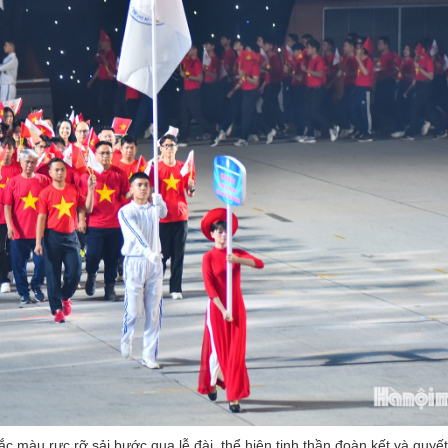
c màu rực rỡ sải bước qua lễ đài, thể hiện tinh thần đoàn kết và quyết