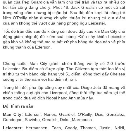
quân của Pep Guardiola vẫn làm chủ thế trận và tạo ra nhiều cơ
hội tấn công đáng chú ý. Phút 48, Jack Grealish có một cú sút
trong vòng cấm nhưng bị chặn lại. Sau đó, đến lượt tài năng trẻ
Nico O'Reilly nhận đường chuyền thuận lợi nhưng cú dứt điểm
của anh không thể vượt qua hàng phòng ngự Leicester.
Tốc độ trận đấu sau đó không còn được đẩy cao khi Man City chủ
động giảm nhịp độ để kiểm soát bóng. Điều này khiến Leicester
gặp khó và không thể tạo ra bất cứ pha bóng đe dọa nào về phía
khung thành của Ederson.
Chung cuộc, Man City giành chiến thắng với tỷ số 2-0 trước
Leicester. Ba điểm có được giúp The Citizens tạm thời leo lên vị
trí thứ tư trên bảng xếp hạng với 51 điểm, đồng thời đẩy Chelsea
xuống vị trí thứ năm với hai điểm ít hơn.
Trong khi đó, pha lập công duy nhất của Diogo Jota đã mang về
chiến thắng quý giá cho Liverpool, đồng thời tiếp tục nắm lợi thế
trong cuộc đua vô địch Ngoại hạng Anh mùa này.
Đội hình ra sân
Man City:
Ederson, Nunes, Gvardiol, O'Reilly, Dias, Gonzalez,
Gundogan, Savinho, Grealish, Doku, Marmoush.
Leicester:
Hermansen, Faes, Coady, Thomas, Justin, Ndidi,