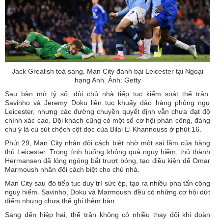
Jack Grealish toả sáng, Man City đánh bại Leicester tại Ngoại
hạng Anh. Ảnh: Getty
Sau bàn mở tỷ số, đội chủ nhà tiếp tục kiểm soát thế trận.
Savinho và Jeremy Doku liên tục khuấy đảo hàng phòng ngự
Leicester, nhưng các đường chuyền quyết định vẫn chưa đạt độ
chính xác cao. Đội khách cũng có một số cơ hội phản công, đáng
chú ý là cú sút chệch cột dọc của Bilal El Khannouss ở phút 16.
Phút 29, Man City nhân đôi cách biệt nhờ một sai lầm của hàng
thủ Leicester. Trong tình huống không quá nguy hiểm, thủ thành
Hermansen đã lóng ngóng bắt trượt bóng, tạo điều kiện để Omar
Marmoush nhân đôi cách biệt cho chủ nhà.
Man City sau đó tiếp tục duy trì sức ép, tạo ra nhiều pha tấn công
nguy hiểm. Savinho, Doku và Marmoush đều có những cơ hội dứt
điểm nhưng chưa thể ghi thêm bàn.
Sang đến hiệp hai, thế trận không có nhiều thay đổi khi đoàn