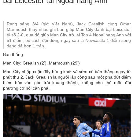
bại Leicester tại Ngoại hạng Anh
Rạng sáng 3/4 (giờ Việt Nam), Jack Grealish cùng Omar
Marmoush thay nhau ghi bàn giúp Man City đánh bại Leicester
tỷ số 2-0, qua đó giúp Man City trở lại Top 4 Ngoại hạng Anh với
51 điểm, bỏ cách đội đứng ngay sau là Newcastle 1 điểm song
đang đá hơn 1 trận.
Bàn thắng
Man City: Grealish (2'), Marmoush (29')
Man City nhập cuộc đầy hứng khởi và sớm có bàn thắng ngay từ
phút thứ 2. Jack Grealish là người lập công sau một pha dứt điểm
hiểm hóc vào góc trái khung thành, không cho thủ môn đối
phương cơ hội cản phá.