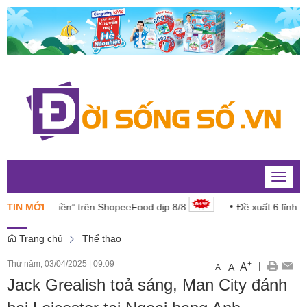
Toggle
naviga
“đáng tiền” trên ShopeeFood dịp 8/8
TIN MỚI
Đề xuất 6 lĩnh vực nă
Trang chủ
Thể thao
Thứ năm, 03/04/2025
|
09:09
+
|
A
-
A
A
Jack Grealish toả sáng, Man City đánh