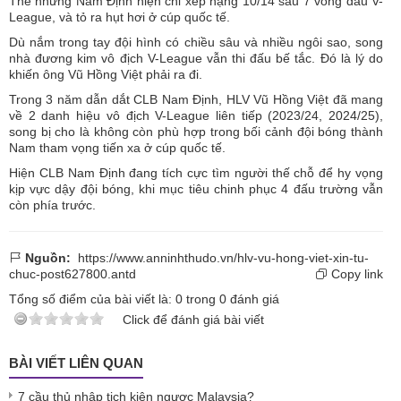
Thế nhưng Nam Định hiện chỉ xếp hạng 10/14 sau 7 vòng đấu V-
League, và tỏ ra hụt hơi ở cúp quốc tế.
Dù nắm trong tay đội hình có chiều sâu và nhiều ngôi sao, song
nhà đương kim vô địch V-League vẫn thi đấu bế tắc. Đó là lý do
khiến ông Vũ Hồng Việt phải ra đi.
Trong 3 năm dẫn dắt CLB Nam Định, HLV Vũ Hồng Việt đã mang
về 2 danh hiệu vô địch V-League liên tiếp (2023/24, 2024/25),
song bị cho là không còn phù hợp trong bối cảnh đội bóng thành
Nam tham vọng tiến xa ở cúp quốc tế.
Hiện CLB Nam Định đang tích cực tìm người thế chỗ để hy vọng
kịp vực dậy đội bóng, khi mục tiêu chinh phục 4 đấu trường vẫn
còn phía trước.
Nguồn:
https://www.anninhthudo.vn/hlv-vu-hong-viet-xin-tu-
chuc-post627800.antd
Copy link
Tổng số điểm của bài viết là:
0
trong
0
đánh giá
Click để đánh giá bài viết
BÀI VIẾT LIÊN QUAN
7 cầu thủ nhập tịch kiện ngược Malaysia?