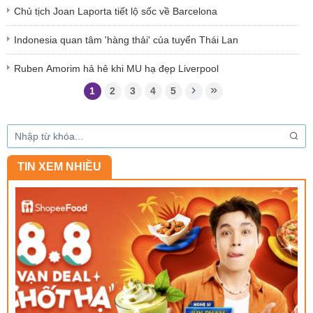
Chủ tịch Joan Laporta tiết lộ sốc về Barcelona
Indonesia quan tâm 'hàng thải' của tuyển Thái Lan
Ruben Amorim hả hê khi MU hạ đẹp Liverpool
1
2
3
4
5
TIN XEM NHIỀU