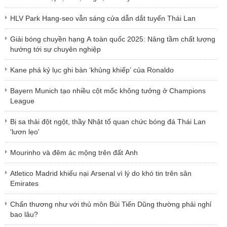
HLV Park Hang-seo vẫn sáng cửa dẫn dắt tuyển Thái Lan
Giải bóng chuyền hạng A toàn quốc 2025: Nâng tầm chất lượng
hướng tới sự chuyên nghiệp
Kane phá kỷ lục ghi bàn ‘khủng khiếp’ của Ronaldo
Bayern Munich tạo nhiều cột mốc không tưởng ở Champions
League
Bị sa thải đột ngột, thầy Nhật tố quan chức bóng đá Thái Lan
'lươn lẹo'
Mourinho và đêm ác mộng trên đất Anh
Atletico Madrid khiếu nại Arsenal vì lý do khó tin trên sân
Emirates
Chấn thương như với thủ môn Bùi Tiến Dũng thường phải nghỉ
bao lâu?