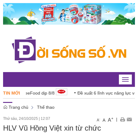
Toggle
naviga
rên ShopeeFood dịp 8/8
TIN MỚI
Đề xuất 6 lĩnh vực năng lực và 4 cấ
Trang chủ
Thể thao
Thứ sáu, 24/10/2025
|
12:07
+
|
A
-
A
A
HLV Vũ Hồng Việt xin từ chức