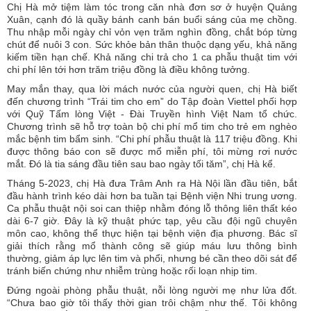
Chị Hà mở tiệm làm tóc trong căn nhà đơn sơ ở huyện Quảng
Xuân, cạnh đó là quầy bánh canh bán buổi sáng của mẹ chồng.
Thu nhập mỗi ngày chỉ vỏn vẹn trăm nghìn đồng, chắt bóp từng
chút để nuôi 3 con. Sức khỏe bản thân thuộc dạng yếu, khả năng
kiếm tiền hạn chế. Khả năng chi trả cho 1 ca phẫu thuật tim với
chi phí lên tới hơn trăm triệu đồng là điều không tưởng.
May mắn thay, qua lời mách nước của người quen, chị Hà biết
đến chương trình “Trái tim cho em” do Tập đoàn Viettel phối hợp
với Quỹ Tấm lòng Việt - Đài Truyền hình Việt Nam tổ chức.
Chương trình sẽ hỗ trợ toàn bộ chi phí mổ tim cho trẻ em nghèo
mắc bệnh tim bẩm sinh. “Chi phí phẫu thuật là 117 triệu đồng. Khi
được thông báo con sẽ được mổ miễn phí, tôi mừng rơi nước
mắt. Đó là tia sáng đầu tiên sau bao ngày tối tăm”, chị Hà kể.
Tháng 5-2023, chị Hà đưa Trâm Anh ra Hà Nội lần đầu tiên, bắt
đầu hành trình kéo dài hơn ba tuần tại Bệnh viện Nhi trung ương.
Ca phẫu thuật nội soi can thiệp nhằm đóng lỗ thông liên thất kéo
dài 6-7 giờ. Đây là kỹ thuật phức tạp, yêu cầu đội ngũ chuyên
môn cao, không thể thực hiện tại bệnh viện địa phương. Bác sĩ
giải thích rằng mổ thành công sẽ giúp máu lưu thông bình
thường, giảm áp lực lên tim và phổi, nhưng bé cần theo dõi sát để
tránh biến chứng như nhiễm trùng hoặc rối loạn nhịp tim.
Đứng ngoài phòng phẫu thuật, nỗi lòng người mẹ như lửa đốt.
“Chưa bao giờ tôi thấy thời gian trôi chậm như thế. Tôi không