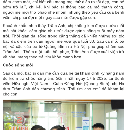
dám chợp mắt, chỉ biết cầu mong mọi thứ diễn ra tốt đẹp, con bé
sớm trở lại”, chị kể. Khi bác sĩ thông báo ca mổ thành công,
người mẹ mới thở phào nhẹ nhõm, nhưng theo yêu cầu của bệnh
viện, chị phải đợi một ngày sau mới được gặp con.
Khoảnh khắc nhìn thấy Trâm Anh, chị không kìm được nước mắt
mà bật khóc, cảm giác như trút được gánh nặng suốt mấy năm
trời. Thời gian dài sống trong căng thẳng đã khiến những sợi tóc
bạc đã điểm trên đầu người mẹ vừa qua tuổi 30. Sau ca mổ, bà
nội và cậu của bé từ Quảng Bình ra Hà Nội phụ giúp chăm sóc
Trâm Anh. Thêm một tuần hồi phục, Trâm Anh được xuất viện trở
về nhà, mang theo trái tim khỏe mạnh hơn.
Cuộc sống mới
Sau ca mổ, bác sĩ dặn mẹ cần đưa bé tái khám định kỳ hằng năm
để kiểm tra chức năng tim. Gần nhất, ngày 17-5-2025, tại Bệnh
viện Hữu nghị Việt Nam - Cuba Đồng Hới (Quảng Bình), chị Hà
đưa Trâm Anh đến chương trình “Trái tim cho em” để khám lại
cho con.