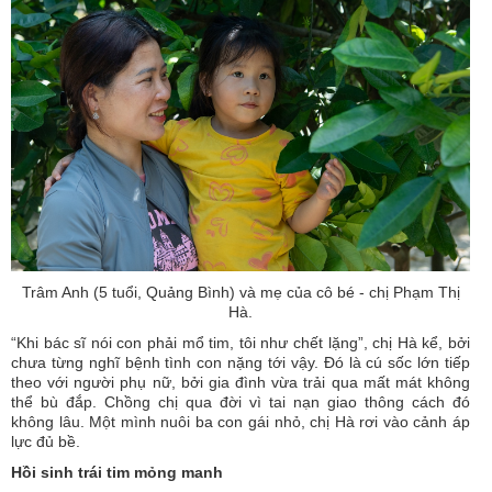
Trâm Anh (5 tuổi, Quảng Bình) và mẹ của cô bé - chị Phạm Thị
Hà.
“Khi bác sĩ nói con phải mổ tim, tôi như chết lặng”, chị Hà kể, bởi
chưa từng nghĩ bệnh tình con nặng tới vậy. Đó là cú sốc lớn tiếp
theo với người phụ nữ, bởi gia đình vừa trải qua mất mát không
thể bù đắp. Chồng chị qua đời vì tai nạn giao thông cách đó
không lâu. Một mình nuôi ba con gái nhỏ, chị Hà rơi vào cảnh áp
lực đủ bề.
Hồi sinh trái tim mỏng manh