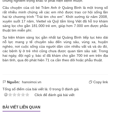
chứng nghiêm trọng khác vì phát hiện bệnh muộn.
Câu chuyện của cô bé Trâm Anh ở Quảng Bình là một trong số
rất nhiều minh chứng về các em nhỏ được trao cơ hội sống lần
hai từ chương trình “Trái tim cho em”. Khởi xướng từ năm 2008,
xuyên suốt 17 năm, Viettel và Quỹ tấm lòng Việt đã hỗ trợ khám
sàng lọc cho gần 181.000 trẻ em, giúp hơn 7.000 em được phẫu
thuật tim miễn phí.
Sự kiện khám sàng lọc gần nhất tại Quảng Bình tiếp tục kéo dài
nỗ lực mang y tế chuyên sâu đến vùng sâu, vùng xa, huyện
nghèo, nơi cuộc sống của người dân còn nhiều vất vả và do đó,
các bệnh lý ở trẻ nhỏ cũng chưa được quan tâm sâu sát. Trong
hai ngày, đội ngũ y, bác sĩ đã khám cho gần 700 trẻ em trên địa
bàn tỉnh, qua đó phát hiện 71 ca cần theo dõi hoặc phẫu thuật.
Nguồn:
hanoimoi.vn
Copy link
Tổng số điểm của bài viết là:
0
trong
0
đánh giá
Click để đánh giá bài viết
BÀI VIẾT LIÊN QUAN