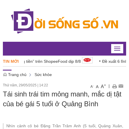
Toggle
naviga
“đáng tiền” trên ShopeeFood dịp 8/8
TIN MỚI
Đề xuất 6 lĩnh vực năn
Trang chủ
Sức khỏe
Thứ năm, 29/05/2025
|
14:22
+
|
A
-
A
A
Tái sinh trái tim mỏng manh, mắc dị tật
của bé gái 5 tuổi ở Quảng Bình
Nhìn cảnh cô bé Đặng Trần Trâm Anh (5 tuổi, Quảng Xuân,