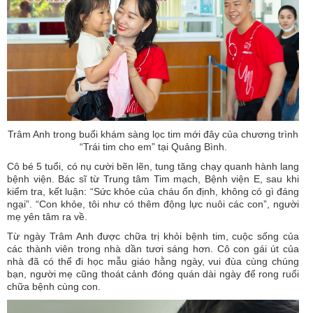
Trâm Anh trong buổi khám sàng lọc tim mới đây của chương trình
“Trái tim cho em” tại Quảng Bình.
Cô bé 5 tuổi, có nụ cười bẽn lẽn, tung tăng chạy quanh hành lang
bệnh viện. Bác sĩ từ Trung tâm Tim mạch, Bệnh viện E, sau khi
kiểm tra, kết luận: “Sức khỏe của cháu ổn định, không có gì đáng
ngại”. “Con khỏe, tôi như có thêm động lực nuôi các con”, người
mẹ yên tâm ra về.
Từ ngày Trâm Anh được chữa trị khỏi bệnh tim, cuộc sống của
các thành viên trong nhà dần tươi sáng hơn. Cô con gái út của
nhà đã có thể đi học mẫu giáo hằng ngày, vui đùa cùng chúng
bạn, người mẹ cũng thoát cảnh đóng quán dài ngày để rong ruổi
chữa bệnh cùng con.