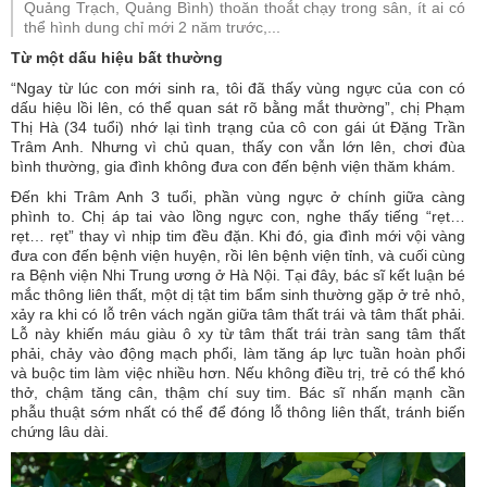
Quảng Trạch, Quảng Bình) thoăn thoắt chạy trong sân, ít ai có
thể hình dung chỉ mới 2 năm trước,...
Từ một dấu hiệu bất thường
“Ngay từ lúc con mới sinh ra, tôi đã thấy vùng ngực của con có
dấu hiệu lồi lên, có thể quan sát rõ bằng mắt thường”, chị Phạm
Thị Hà (34 tuổi) nhớ lại tình trạng của cô con gái út Đặng Trần
Trâm Anh. Nhưng vì chủ quan, thấy con vẫn lớn lên, chơi đùa
bình thường, gia đình không đưa con đến bệnh viện thăm khám.
Đến khi Trâm Anh 3 tuổi, phần vùng ngực ở chính giữa càng
phình to. Chị áp tai vào lồng ngực con, nghe thấy tiếng “rẹt…
rẹt… rẹt” thay vì nhịp tim đều đặn. Khi đó, gia đình mới vội vàng
đưa con đến bệnh viện huyện, rồi lên bệnh viện tỉnh, và cuối cùng
ra Bệnh viện Nhi Trung ương ở Hà Nội. Tại đây, bác sĩ kết luận bé
mắc thông liên thất, một dị tật tim bẩm sinh thường gặp ở trẻ nhỏ,
xảy ra khi có lỗ trên vách ngăn giữa tâm thất trái và tâm thất phải.
Lỗ này khiến máu giàu ô xy từ tâm thất trái tràn sang tâm thất
phải, chảy vào động mạch phổi, làm tăng áp lực tuần hoàn phổi
và buộc tim làm việc nhiều hơn. Nếu không điều trị, trẻ có thể khó
thở, chậm tăng cân, thậm chí suy tim. Bác sĩ nhấn mạnh cần
phẫu thuật sớm nhất có thể để đóng lỗ thông liên thất, tránh biến
chứng lâu dài.