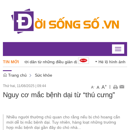
Toggle
naviga
 cho người dân từ những điều giản dị
TIN MỚI
Hé lộ hình ảnh Mặt trời
Trang chủ
Sức khỏe
Thứ hai, 11/08/2025
|
09:44
+
|
A
-
A
A
Nguy cơ mắc bệnh dại từ “thú cưng”
Nhiều người thường chủ quan cho rằng nếu bị chó hoang cắn
mới dễ bị mắc bệnh dại. Tuy nhiên, hàng loạt những trường
hợp mắc bệnh dại gần đây do chó nhà...