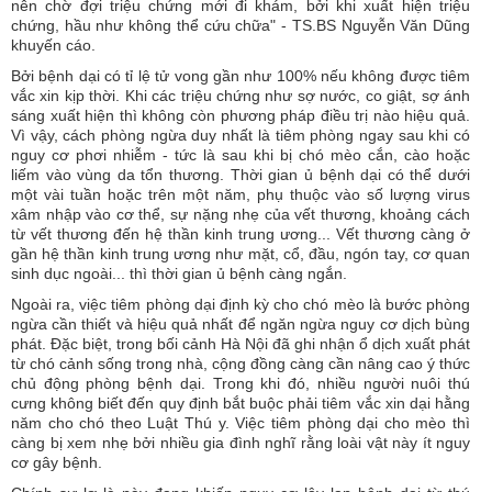
nên chờ đợi triệu chứng mới đi khám, bởi khi xuất hiện triệu
chứng, hầu như không thể cứu chữa" - TS.BS Nguyễn Văn Dũng
khuyến cáo.
Bởi bệnh dại có tỉ lệ tử vong gần như 100% nếu không được tiêm
vắc xin kịp thời. Khi các triệu chứng như sợ nước, co giật, sợ ánh
sáng xuất hiện thì không còn phương pháp điều trị nào hiệu quả.
Vì vậy, cách phòng ngừa duy nhất là tiêm phòng ngay sau khi có
nguy cơ phơi nhiễm - tức là sau khi bị chó mèo cắn, cào hoặc
liếm vào vùng da tổn thương. Thời gian ủ bệnh dại có thể dưới
một vài tuần hoặc trên một năm, phụ thuộc vào số lượng virus
xâm nhập vào cơ thể, sự nặng nhẹ của vết thương, khoảng cách
từ vết thương đến hệ thần kinh trung ương... Vết thương càng ở
gần hệ thần kinh trung ương như mặt, cổ, đầu, ngón tay, cơ quan
sinh dục ngoài... thì thời gian ủ bệnh càng ngắn.
Ngoài ra, việc tiêm phòng dại định kỳ cho chó mèo là bước phòng
ngừa cần thiết và hiệu quả nhất để ngăn ngừa nguy cơ dịch bùng
phát. Đặc biệt, trong bối cảnh Hà Nội đã ghi nhận ổ dịch xuất phát
từ chó cảnh sống trong nhà, cộng đồng càng cần nâng cao ý thức
chủ động phòng bệnh dại. Trong khi đó, nhiều người nuôi thú
cưng không biết đến quy định bắt buộc phải tiêm vắc xin dại hằng
năm cho chó theo Luật Thú y. Việc tiêm phòng dại cho mèo thì
càng bị xem nhẹ bởi nhiều gia đình nghĩ rằng loài vật này ít nguy
cơ gây bệnh.