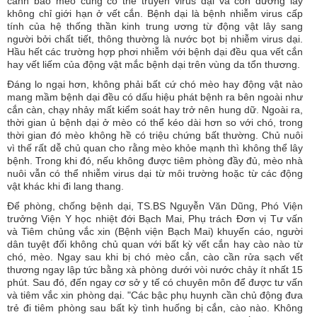
cảnh báo mèo cũng có thể truyền virus dại và con đường lây
không chỉ giới hạn ở vết cắn. Bệnh dại là bệnh nhiễm virus cấp
tính của hệ thống thần kinh trung ương từ động vật lây sang
người bởi chất tiết, thông thường là nước bọt bị nhiễm virus dại.
Hầu hết các trường hợp phơi nhiễm với bệnh dại đều qua vết cắn
hay vết liếm của động vật mắc bệnh dại trên vùng da tổn thương.
Đáng lo ngại hơn, không phải bất cứ chó mèo hay động vật nào
mang mầm bệnh dại đều có dấu hiệu phát bệnh ra bên ngoài như
cắn càn, chạy nhảy mất kiểm soát hay trở nên hung dữ. Ngoài ra,
thời gian ủ bệnh dại ở mèo có thể kéo dài hơn so với chó, trong
thời gian đó mèo không hề có triệu chứng bất thường. Chủ nuôi
vì thế rất dễ chủ quan cho rằng mèo khỏe mạnh thì không thể lây
bệnh. Trong khi đó, nếu không được tiêm phòng đầy đủ, mèo nhà
nuôi vẫn có thể nhiễm virus dại từ môi trường hoặc từ các động
vật khác khi đi lang thang.
Để phòng, chống bệnh dại, TS.BS Nguyễn Văn Dũng, Phó Viện
trưởng Viện Y học nhiệt đới Bạch Mai, Phụ trách Đơn vị Tư vấn
và Tiêm chủng vắc xin (Bệnh viện Bạch Mai) khuyến cáo, người
dân tuyệt đối không chủ quan với bất kỳ vết cắn hay cào nào từ
chó, mèo. Ngay sau khi bị chó mèo cắn, cào cần rửa sạch vết
thương ngay lập tức bằng xà phòng dưới vòi nước chảy ít nhất 15
phút. Sau đó, đến ngay cơ sở y tế có chuyên môn để được tư vấn
và tiêm vắc xin phòng dại. "Các bậc phụ huynh cần chủ động đưa
trẻ đi tiêm phòng sau bất kỳ tình huống bị cắn, cào nào. Không