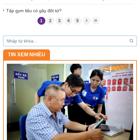
Tập gym liệu có gây đột tử?
1
2
3
4
5
TIN XEM NHIỀU