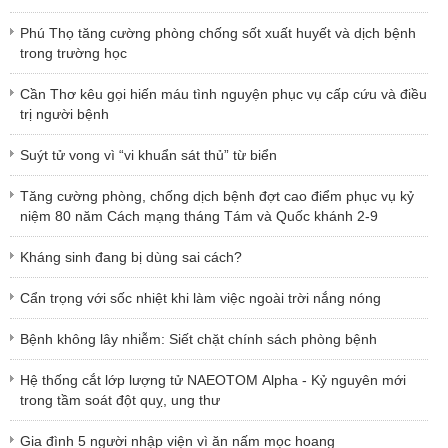
Phú Thọ tăng cường phòng chống sốt xuất huyết và dịch bệnh
trong trường học
Cần Thơ kêu gọi hiến máu tình nguyện phục vụ cấp cứu và điều
trị người bệnh
Suýt tử vong vì “vi khuẩn sát thủ” từ biển
Tăng cường phòng, chống dịch bệnh đợt cao điểm phục vụ kỷ
niệm 80 năm Cách mạng tháng Tám và Quốc khánh 2-9
Kháng sinh đang bị dùng sai cách?
Cẩn trọng với sốc nhiệt khi làm việc ngoài trời nắng nóng
Bệnh không lây nhiễm: Siết chặt chính sách phòng bệnh
Hệ thống cắt lớp lượng tử NAEOTOM Alpha - Kỷ nguyên mới
trong tầm soát đột quỵ, ung thư
Gia đình 5 người nhập viện vì ăn nấm mọc hoang