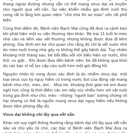
thang ngoài đường nhưng vẫn có thể mang virus dại và truyền
cho người qua vết cắn. Sự việc khiến nhiều gia đình nuôi thú
cưng rất lo lắng bởi quan niệm “chó nhà thì an toàn” vốn rất phổ
biến.
Cùng thời điểm đó, Bệnh viện Bạch Mai cũng đã đưa ra cảnh báo
khi phát hiện một vụ việc thương tâm khác. Bé trai 11 tuổi bị mèo
nhà cào và liếm vào vết thương nhưng không được đưa đi tiêm
phòng. Gia đình em bé chủ quan cho rằng đó chỉ là vết xước nhỏ
do mèo nuôi trong nhà gây ra không thể gây bệnh dại. Tuy nhiên
khoảng một tháng sau, bé bắt đầu sốt với biểu hiện sợ nước, khó
thở, co giật... Khi được đưa đến bệnh viện, bé đã không qua khỏi
dù các bác sĩ nỗ lực cấp cứu suốt hơn một giờ đồng hồ.
Nguyên nhân tử vong được xác định là do nhiễm virus dại, một
loại virus cực kỳ nguy hiểm có trong nước bọt của động vật mang
bệnh như chó, mèo, dơi... Mùa hè, khoảng thời gian trẻ em được
nghỉ học cũng là thời điểm các em tiếp xúc nhiều hơn với vật nuôi
trong gia đình như chó, mèo - những “người bạn” tưởng chừng vô
hại nhưng có thể là nguồn mang virus dại nguy hiểm nếu không
được tiêm phòng đầy đủ.
Virus dại không chỉ lây qua vết cắn
Khác với suy nghĩ thông thường rằng bệnh dại chỉ lây qua vết cắn
sâu và chủ yếu từ chó, các bác sĩ Bệnh viện Bạch Mai đưa ra