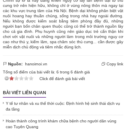
Chính sự lơ là này đang khiến nguy cơ lây lan bệnh dại từ thú
cưng trở nên hiện hữu, không chỉ ở vùng nông thôn mà ngay tại
các khu vực trung tâm của Hà Nội. Bệnh dại không phân biệt vật
nuôi hoang hay thuần chủng, sống trong nhà hay ngoài đường.
Nếu không được kiểm soát bằng tiêm phòng đầy đủ, những
người bạn bốn chân quen thuộc cũng có thể trở thành nguồn lây
cho cả gia đình. Phụ huynh cũng nên giáo dục trẻ cẩn thận khi
chơi với vật nuôi và những người làm trong môi trường nguy cơ
cao như thú y, kiểm lâm, spa chăm sóc thú cưng... cần được gây
miễn dịch chủ động và tiêm nhắc đúng lịch.
Nguồn:
hanoimoi.vn
Copy link
Tổng số điểm của bài viết là:
6
trong
6
đánh giá
Click để đánh giá bài viết
BÀI VIẾT LIÊN QUAN
Y tế tư nhân và xu thế thời cuộc: Định hình hệ sinh thái dịch vụ
đa tầng
Hoàn thành công trình khám chữa bệnh cho người dân vùng
cao Tuyên Quang