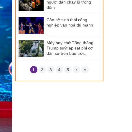
người dân chạy lũ trong
đêm
Cần hệ sinh thái công
nghiệp văn hoá đủ mạnh
Máy bay chở Tổng thống
Trump suýt áp sát phi cơ
dân sự trên bầu trời
Washington
1
2
3
4
5