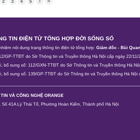
2
3
4
5
G TIN ĐIỆN TỬ TỔNG HỢP ĐỜI SỐNG SỐ
nhiệm nội dung trang thông tin điện tử tổng hợp:
Giám đốc - Bùi Qua
12/GP-TTĐT do Sở Thông tin và Truyền thông Hà Nội cấp ngày 22/11/
i, bổ sung số: 112/GXN-TTĐT do Sở Thông tin và Truyền thông Hà Nộ
i, bổ sung số: 139/GP-TTĐT do Sở Thông tin và Truyền thông Hà Nội
 TIN VÀ CÔNG NGHỆ ORANGE
e, Số 41A Lý Thái Tổ, Phường Hoàn Kiếm, Thành phố Hà Nội
n