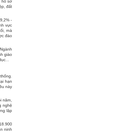
u hồ sơ
ệp, đất
 9,2% -
nh vực
đổi, mà
ợc đào
. Ngành
nh giáo
ục...
 thống.
lại hạn
iều này
i năm,
ng nghệ
ng lập
 18.900
n ninh