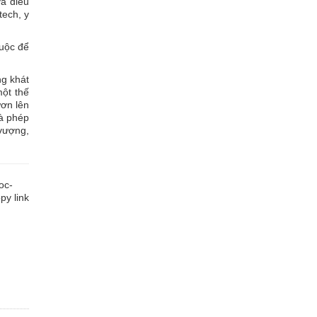
và điều
tech, y
buộc để
ng khát
ột thế
ươn lên
là phép
 vượng,
oc-
y link