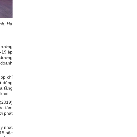
nh: Hà
 trưởng
d-19 ập
g dương
 doanh
óp chỉ
i dùng
hạ tầng
khai.
 (2019)
óa tầm
ời phát
ý nhất
 15 bậc