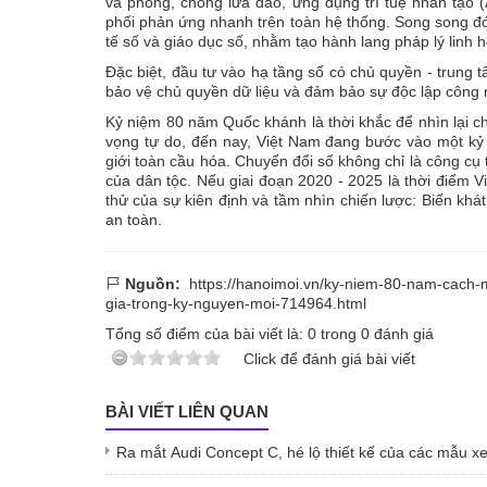
và phòng, chống lừa đảo, ứng dụng trí tuệ nhân tạo (
phối phản ứng nhanh trên toàn hệ thống. Song song đó 
tế số và giáo dục số, nhằm tạo hành lang pháp lý linh 
Đặc biệt, đầu tư vào hạ tầng số có chủ quyền - trung tâ
bảo vệ chủ quyền dữ liệu và đảm bảo sự độc lập công 
Kỷ niệm 80 năm Quốc khánh là thời khắc để nhìn lại c
vọng tự do, đến nay, Việt Nam đang bước vào một kỷ
giới toàn cầu hóa. Chuyển đổi số không chỉ là công cụ 
của dân tộc. Nếu giai đoạn 2020 - 2025 là thời điểm V
thử của sự kiên định và tầm nhìn chiến lược: Biến khá
an toàn.
Nguồn:
https://hanoimoi.vn/ky-niem-80-nam-cach-
gia-trong-ky-nguyen-moi-714964.html
Tổng số điểm của bài viết là:
0
trong
0
đánh giá
Click để đánh giá bài viết
BÀI VIẾT LIÊN QUAN
Ra mắt Audi Concept C, hé lộ thiết kế của các mẫu xe