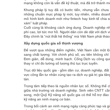
mạng không còn là vấn đề kỹ thuật, mà đã trở thành mộ
Khung pháp lý tuy đã có bước tiến, nhưng vẫn chưa 
những chuẩn mực pháp lý mới, tuy nhiên, nhiều doan
mô hình kinh doanh mới như fintech hay kinh tế chia 
xám” luật pháp.
Cuối cùng là khoảng cách ứng dụng. Doanh nghiệp nhỏ
phí cao, lợi tức mơ hồ. Người dân còn dè dặt với dịch v
Đây chính là “nút thắt hệ thống” mà Việt Nam phải thá
Xây dựng quốc gia số thịnh vượng
Để vượt qua những điểm nghẽn, Việt Nam cần một lộ 
sang chất lượng. Với chính phủ số, ưu tiên không chỉ
Đơn giản, dễ dùng, minh bạch. Cổng Dịch vụ công quốc
thay vì chỉ đo lường số lượng thủ tục trực tuyến.
Trục dữ liệu quốc gia - gồm dân cư, doanh nghiệp, đất
vực công lẫn tư nhân cùng tạo ra dịch vụ giá trị gia tă
tán.
Trọng tâm tiếp theo là nguồn nhân lực số. Không thể c
giữa nhà trường và doanh nghiệp. Sinh viên CNTT cần 
song, một Quỹ Kỹ năng số quốc gia có thể hỗ trợ đào t
kỹ năng an ninh mạng cơ bản.
Trong bối cảnh an ninh mạng ngày càng phức tạp và gia