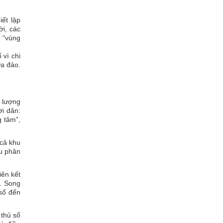
ết lập
i, các
g “vùng
 vì chi
ừa đảo.
 lượng
ời dân:
g tâm”,
 cả khu
ệu phân
iên kết
c. Song
 số đến
 thủ số