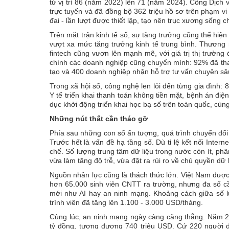
từ vị trí 86 (năm 2022) lên 71 (năm 2024). Cổng Dịch 
trực tuyến và đã đồng bộ 362 triệu hồ sơ trên phạm vi
đai - lần lượt được thiết lập, tạo nên trục xương sống ch
Trên mặt trận kinh tế số, sự tăng trưởng cũng thể hiện
vượt xa mức tăng trưởng kinh tế trung bình. Thương
fintech cũng vươn lên mạnh mẽ, với giá trị thị trường
chính các doanh nghiệp cũng chuyển mình: 92% đã th
tạo và 400 doanh nghiệp nhận hỗ trợ tư vấn chuyên sâ
Trong xã hội số, công nghệ len lỏi đến từng gia đình
Y tế triển khai thanh toán không tiền mặt, bệnh án điệ
dục khởi động triển khai học bạ số trên toàn quốc, cùn
Những nút thắt cần tháo gỡ
Phía sau những con số ấn tượng, quá trình chuyển đổi
Trước hết là vấn đề hạ tầng số. Dù tỉ lệ kết nối Intern
chế. Số lượng trung tâm dữ liệu trong nước còn ít, phâ
vừa làm tăng độ trễ, vừa đặt ra rủi ro về chủ quyền dữ 
Nguồn nhân lực cũng là thách thức lớn. Việt Nam đư
hơn 65.000 sinh viên CNTT ra trường, nhưng đa số cầ
mới như AI hay an ninh mạng. Khoảng cách giữa số l
trình viên đã tăng lên 1.100 - 3.000 USD/tháng.
Cùng lúc, an ninh mạng ngày càng căng thẳng. Năm 202
tỷ đồng, tương đương 740 triệu USD. Cứ 220 người 