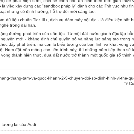
AI) để phát hiện sớm, chia sẻ cảnh báo an ninh theo thời gian thực 
là việc xây dựng các “sandbox pháp lý” dành cho các lĩnh vực như fin
hoạt nhưng có định hướng, hỗ trợ đổi mới sáng tạo.
m dữ liệu chuẩn Tier III+, dịch vụ đám mây nội địa - là điều kiện bắt 
nghệ trong dài hạn.
hặng đường phát triển của dân tộc: Từ một đất nước giành độc lập bằ
 nguyên mới - khẳng định chủ quyền số và năng lực sáng tạo trong m
thúc đẩy phát triển, mà còn là biểu tượng của bản lĩnh và khát vọng v
iệt Nam đặt nền móng cho tiến trình này, thì những năm tiếp theo sẽ 
t vọng thành hiện thực, đưa đất nước trở thành một quốc gia số thịnh
mang-thang-tam-va-quoc-khanh-2-9-chuyen-doi-so-dinh-hinh-vi-the-qu
Cop
 tương lai của Audi