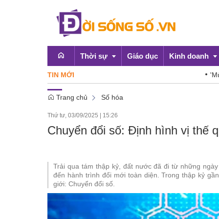
Thời sự
Giáo dục
Kinh doanh
TIN MỚI
'Mùa hè số
Trang chủ
Số hóa
Emagazine
OCOP
Thứ tư, 03/09/2025
|
15:26
Chính sách
Chuyển đổi số: Định hình vị thế 
Doanh nghiệp
Trải qua tám thập kỷ, đất nước đã đi từ những ngày 
đến hành trình đổi mới toàn diện. Trong thập kỷ gần
giới: Chuyển đổi số.