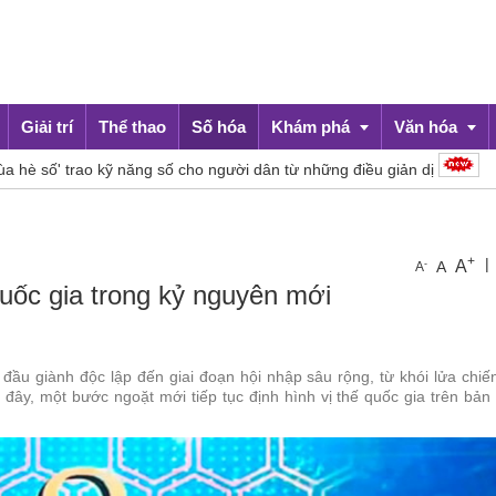
Giải trí
Thể thao
Số hóa
Khám phá
Văn hóa
' trao kỹ năng số cho người dân từ những điều giản dị
Hé lộ
Du lịch
Đời sống
+
|
A
-
A
A
quốc gia trong kỷ nguyên mới
đầu giành độc lập đến giai đoạn hội nhập sâu rộng, từ khói lửa chiế
 đây, một bước ngoặt mới tiếp tục định hình vị thế quốc gia trên bản