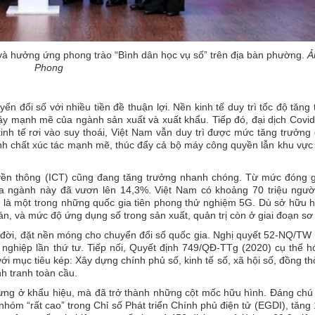
và hưởng ứng phong trào “Bình dân học vụ số” trên địa bàn phường.
Ả
Phong
 đổi số với nhiều tiền đề thuận lợi. Nền kinh tế duy trì tốc độ tăng
ậy mạnh mẽ của ngành sản xuất và xuất khẩu. Tiếp đó, đại dịch Covi
kinh tế rơi vào suy thoái, Việt Nam vẫn duy trì được mức tăng trưởn
nh chất xúc tác mạnh mẽ, thúc đẩy cả bộ máy công quyền lẫn khu vực
uyền thông (ICT) cũng đang tăng trưởng nhanh chóng. Từ mức đóng g
a ngành này đã vươn lên 14,3%. Việt Nam có khoảng 70 triệu ngườ
à là một trong những quốc gia tiên phong thử nghiệm 5G. Dù sở hữu 
tán, và mức độ ứng dụng số trong sản xuất, quản trị còn ở giai đoạn sơ 
a đời, đặt nền móng cho chuyển đổi số quốc gia. Nghị quyết 52-NQ/TW
nghiệp lần thứ tư. Tiếp nối, Quyết định 749/QĐ-TTg (2020) cụ thể h
i mục tiêu kép: Xây dựng chính phủ số, kinh tế số, xã hội số, đồng th
h tranh toàn cầu.
ng ở khẩu hiệu, mà đã trở thành những cột mốc hữu hình. Đáng chú 
 nhóm “rất cao” trong Chỉ số Phát triển Chính phủ điện tử (EGDI), tăng