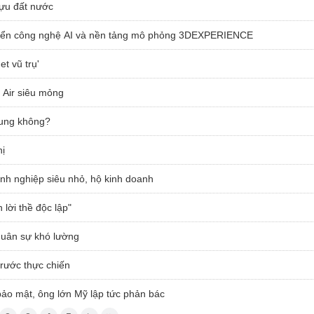
tựu đất nước
 triển công nghệ AI và nền tảng mô phỏng 3DEXPERIENCE
t vũ trụ'
7 Air siêu mỏng
dung không?
hị
nh nghiệp siêu nhỏ, hộ kinh doanh
 lời thề độc lập"
 quân sự khó lường
trước thực chiến
bảo mật, ông lớn Mỹ lập tức phản bác