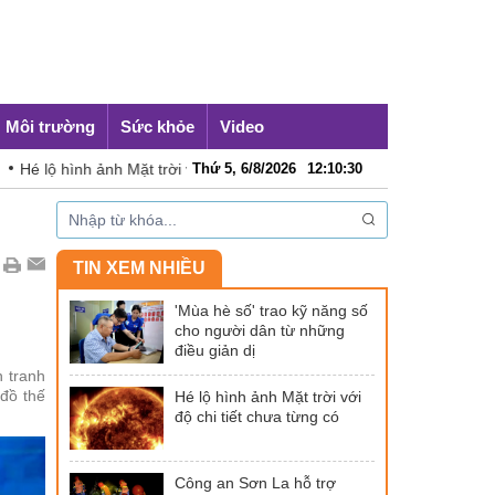
Môi trường
Sức khỏe
Video
 hình ảnh Mặt trời với độ chi tiết chưa từng có
Thứ 5, 6/8/2026
12
:
10
:
31
Công an Sơn 
TIN XEM NHIỀU
'Mùa hè số' trao kỹ năng số
cho người dân từ những
điều giản dị
n tranh
 đồ thế
Hé lộ hình ảnh Mặt trời với
độ chi tiết chưa từng có
Công an Sơn La hỗ trợ