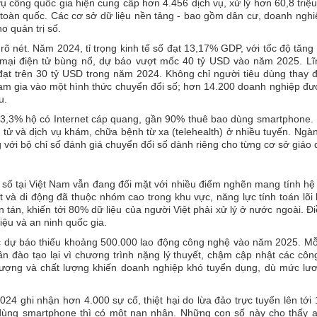
vụ công quốc gia hiện cung cấp hơn 4.456 dịch vụ, xử lý hơn 60,8 triệ
 toàn quốc. Các cơ sở dữ liệu nền tảng - bao gồm dân cư, doanh nghi
o quản trị số.
 rõ nét. Năm 2024, tỉ trọng kinh tế số đạt 13,17% GDP, với tốc độ tăng
 mại điện tử bùng nổ, dự báo vượt mốc 40 tỷ USD vào năm 2025. Lĩ
 đạt trên 30 tỷ USD trong năm 2024. Không chỉ người tiêu dùng thay 
am gia vào một hình thức chuyển đổi số; hơn 14.200 doanh nghiệp đư
u.
: 83,3% hộ có Internet cáp quang, gần 90% thuê bao dùng smartphone
n tử và dịch vụ khám, chữa bệnh từ xa (telehealth) ở nhiều tuyến. Ngà
g với bộ chỉ số đánh giá chuyển đổi số dành riêng cho từng cơ sở giáo d
 số tại Việt Nam vẫn đang đối mặt với nhiều điểm nghẽn mang tính hệ
et và di động đã thuộc nhóm cao trong khu vực, năng lực tính toán lõi 
n tán, khiến tới 80% dữ liệu của người Việt phải xử lý ở nước ngoài. Đ
liệu và an ninh quốc gia.
ợc dự báo thiếu khoảng 500.000 lao động công nghệ vào năm 2025. Mỗ
n đào tạo lại vì chương trình nặng lý thuyết, chậm cập nhật các cô
ượng và chất lượng khiến doanh nghiệp khó tuyển dụng, dù mức lươ
4 ghi nhận hơn 4.000 sự cố, thiệt hại do lừa đảo trực tuyến lên tới
dùng smartphone thì có một nạn nhân. Những con số này cho thấy a