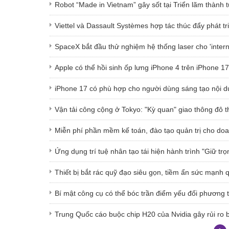
Robot “Made in Vietnam” gây sốt tại Triển lãm thành 
Viettel và Dassault Systèmes hợp tác thúc đẩy phát
SpaceX bắt đầu thử nghiệm hệ thống laser cho 'interne
Apple có thể hồi sinh ốp lưng iPhone 4 trên iPhone 1
iPhone 17 có phù hợp cho người dùng sáng tạo nội 
Vận tải công cộng ở Tokyo: "Kỳ quan" giao thông đô t
Miễn phí phần mềm kế toán, đào tạo quản trị cho doa
Ứng dụng trí tuệ nhân tạo tái hiện hành trình "Giữ trọn
Thiết bị bắt rác quỹ đạo siêu gọn, tiềm ẩn sức mạnh
Bí mật công cụ có thể bóc trần điểm yếu đối phương 
Trung Quốc cáo buộc chip H20 của Nvidia gây rủi ro 