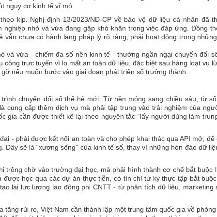
t nguy cơ kinh tế vĩ mô.
theo kịp. Nghị định 13/2023/NĐ-CP về bảo vệ dữ liệu cá nhân đã thi
h nghiệp nhỏ và vừa đang gặp khó khăn trong việc đáp ứng. Đồng thờ
sẻ vẫn chưa có hành lang pháp lý rõ ràng, phải hoạt động trong nhữn
 và vừa - chiếm đa số nền kinh tế - thường ngần ngại chuyển đổi số
ụ công trực tuyến vì lo mất an toàn dữ liệu, đặc biệt sau hàng loạt vụ l
o gỡ nếu muốn bước vào giai đoạn phát triển số trưởng thành.
trình chuyển đổi số thế hệ mới: Từ nền móng sang chiều sâu, từ số
 là cung cấp thêm dịch vụ mà phải tập trung vào trải nghiệm của ngư
 gia cần được thiết kế lại theo nguyên tắc “lấy người dùng làm trun
 đai - phải được kết nối an toàn và cho phép khai thác qua API mở, để
ng. Đây sẽ là “xương sống” của kinh tế số, thay vì những hòn đảo dữ li
hỉ trông chờ vào trường đại học, mà phải hình thành cơ chế bắt buộc l
được học qua các dự án thực tiễn, có tín chỉ từ kỳ thực tập bắt buộ
ạo lại lực lượng lao động phi CNTT - từ phân tích dữ liệu, marketing
 tăng rủi ro, Việt Nam cần thành lập một trung tâm quốc gia về phòng