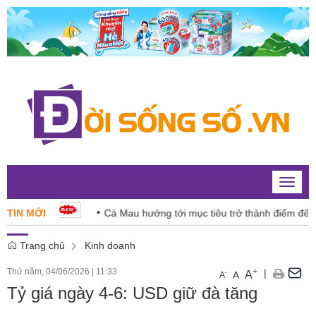
Toggle
naviga
iệu quả
TIN MỚI
Cà Mau hướng tới mục tiêu trở thành điểm đến biểu
Trang chủ
Kinh doanh
Thứ năm, 04/06/2026
|
11:33
+
|
A
-
A
A
Tỷ giá ngày 4-6: USD giữ đà tăng