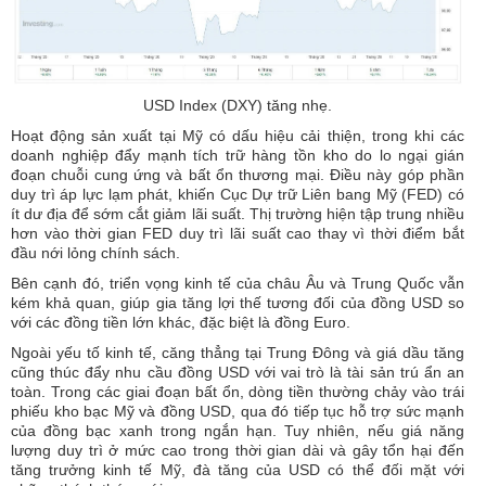
USD Index (DXY) tăng nhẹ.
Hoạt động sản xuất tại Mỹ có dấu hiệu cải thiện, trong khi các
doanh nghiệp đẩy mạnh tích trữ hàng tồn kho do lo ngại gián
đoạn chuỗi cung ứng và bất ổn thương mại. Điều này góp phần
duy trì áp lực lạm phát, khiến Cục Dự trữ Liên bang Mỹ (FED) có
ít dư địa để sớm cắt giảm lãi suất. Thị trường hiện tập trung nhiều
hơn vào thời gian FED duy trì lãi suất cao thay vì thời điểm bắt
đầu nới lỏng chính sách.
Bên cạnh đó, triển vọng kinh tế của châu Âu và Trung Quốc vẫn
kém khả quan, giúp gia tăng lợi thế tương đối của đồng USD so
với các đồng tiền lớn khác, đặc biệt là đồng Euro.
Ngoài yếu tố kinh tế, căng thẳng tại Trung Đông và giá dầu tăng
cũng thúc đẩy nhu cầu đồng USD với vai trò là tài sản trú ẩn an
toàn. Trong các giai đoạn bất ổn, dòng tiền thường chảy vào trái
phiếu kho bạc Mỹ và đồng USD, qua đó tiếp tục hỗ trợ sức mạnh
của đồng bạc xanh trong ngắn hạn. Tuy nhiên, nếu giá năng
lượng duy trì ở mức cao trong thời gian dài và gây tổn hại đến
tăng trưởng kinh tế Mỹ, đà tăng của USD có thể đối mặt với