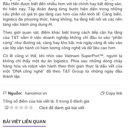
Bầu Hiển được biết đến nhiều hơn với tài chính hay bất động sản,
thì hiện nay, Tập đoàn đang từng bước hiện diện trong những
cấu phần có giá trị gia tăng cao hơn của nền kinh tế: Cảng biển,
logistics đa phương thức, hàng không, hạ tầng kết nối và các nền
tảng vận hành ứng dụng AI.
Theo giới quan sát, điểm khác biệt trong cách tiếp cận hạ tầng
của T&T nằm ở việc doanh nghiệp không chỉ đầu tư vào “phần
cứng” như đường sá, cảng hay kho bãi, mà ngày càng đi sâu vào
các lớp vận hành có hàm lượng công nghệ và dữ liệu cao hơn.
Có lẽ cũng vì thế, khi nhìn vào Vietnam SuperPort™, người ta
không chỉ thấy một dự án logistics. Phía sau những dòng chảy
hàng hóa và robot vận hành theo thời gian thực là dấu vết của
một “DNA công nghệ” đã theo T&T Group từ những ngày đầu
thành lập.
Nguồn:
hanoimoi.vn
Copy link
Tổng số điểm của bài viết là:
0
trong
0
đánh giá
Click để đánh giá bài viết
BÀI VIẾT LIÊN QUAN