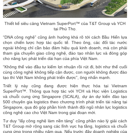
Thiết kế siêu cảng Vietnam SuperPort™ của T&T Group và YCH
tại Phú Thọ.
“DNA công nghệ” cũng ảnh hưởng khá rõ tới cách Bầu Hiển lựa
chọn chiến lược hợp tác quốc tế. Theo ông, các đối tác nước
ngoài không chỉ cần bảo đảm hiệu quả kinh doanh, mà còn phải
tham gia chuyển giao công nghệ, đào tạo nhân lực và đóng góp
cho năng lực phát triển dài hạn của phía Việt Nam.
“Không thể vào đầu tư kiếm lợi nhuận rồi rút đi, bởi như thế cuối
cùng công nghệ không tiếp cận được, con người không được đào
tạo thì Việt Nam không phát triển được”, ông nhấn mạnh.
Triết lý này cũng đang được hiện thực hóa tại Vietnam
SuperPort™. Thông qua hợp tác với YCH và Học viện Logistics
và chuỗi cung ứng Singapore (SCALA), dự án dự kiến đào tạo
500 chuyên gia logistics theo chương trình phát triển tài năng tại
Singapore, qua đó góp phần hình thành đội ngũ nhân lực logistics
công nghệ cao cho Việt Nam trong giai đoạn mới.
Tư duy “lấy công nghệ làm nền tảng” cũng phần nào lý giải cách
T&T Group mở rộng sang các lĩnh vực hạ tầng, logistics và chuỗi
cung ứng trong nhiều năm qua. Nếu trước đây doanh nghiệp của