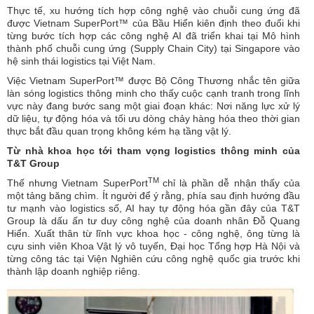
Thực tế, xu hướng tích hợp công nghệ vào chuỗi cung ứng đã
được Vietnam SuperPort™ của Bầu Hiển kiên định theo đuổi khi
từng bước tích hợp các công nghệ AI đã triển khai tại Mô hình
thành phố chuỗi cung ứng (Supply Chain City) tại Singapore vào
hệ sinh thái logistics tại Việt Nam.
Việc Vietnam SuperPort™ được Bộ Công Thương nhắc tên giữa
làn sóng logistics thông minh cho thấy cuộc cạnh tranh trong lĩnh
vực này đang bước sang một giai đoạn khác: Nơi năng lực xử lý
dữ liệu, tự động hóa và tối ưu dòng chảy hàng hóa theo thời gian
thực bắt đầu quan trọng không kém hạ tầng vật lý.
Từ nhà khoa học tới tham vọng logistics thông minh của
T&T Group
TM
Thế nhưng Vietnam SuperPort
chỉ là phần dễ nhận thấy của
một tảng băng chìm. Ít người để ý rằng, phía sau định hướng đầu
tư mạnh vào logistics số, AI hay tự động hóa gần đây của T&T
Group là dấu ấn tư duy công nghệ của doanh nhân Đỗ Quang
Hiển. Xuất thân từ lĩnh vực khoa học - công nghệ, ông từng là
cựu sinh viên Khoa Vật lý vô tuyến, Đại học Tổng hợp Hà Nội và
từng công tác tại Viện Nghiên cứu công nghệ quốc gia trước khi
thành lập doanh nghiệp riêng.