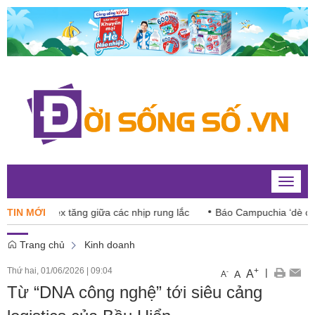
Toggle
naviga
Index tăng giữa các nhịp rung lắc
TIN MỚI
Báo Campuchia ‘dè chừng’ X
Trang chủ
Kinh doanh
Thứ hai, 01/06/2026
|
09:04
+
|
A
-
A
A
Từ “DNA công nghệ” tới siêu cảng