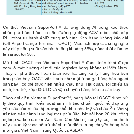
Cụ thể, Vietnam SuperPort™ đã ứng dụng AI trong xác thực
chứng từ hàng hóa, xe dẫn đường tự động AGV, robot chất xếp
RL, robot tự hành AMR cùng mô hình Kho hàng không kéo dài
(Off-Airport Cargo Terminal - OACT). Việc tích hợp các công nghệ
này giúp năng suất vận hành tăng khoảng 35%, đồng thời giảm tỷ
lệ sai sót tới 50%.
Mô hình OACT mà Vietnam SuperPort™ đang triển khai được
xem là một hướng đi mới của logistics hàng không tại Việt Nam.
Thay vì phụ thuộc hoàn toàn vào hạ tầng xử lý hàng hóa bên
trong sân bay, OACT vận hành như một “nhà ga hàng hóa ngoài
sân bay”, có thể thực hiện nhiều khâu như: Hải quan, soi chiếu an
ninh, lưu trữ, xếp dỡ ULD và vận chuyển hàng hóa ra sân bay.
Theo đại diện Vietnam SuperPort™, hàng hóa tại OACT được xử
lý theo quy trình kiểm soát an ninh tiêu chuẩn quốc tế, đáp ứng
yêu cầu của nhiều thị trường khắt khe như Mỹ và châu Âu. Với vị
trí nằm trên hành lang logistics phía Bắc, kết nối hơn 20 khu công
nghiệp và kéo dài tới Vân Nam, Côn Minh (Trung Quốc), mô hình
này được kỳ vọng sẽ trở thành một điểm trung chuyển hàng hóa
mới giữa Việt Nam, Trung Quốc và ASEAN.