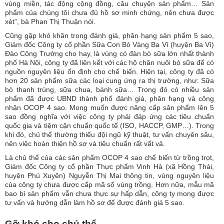
vùng miền, tác động cộng đồng, câu chuyện sản phẩm… Sản
phẩm của chúng tôi chưa đủ hồ sơ minh chứng, nên chưa được
xét”, bà Phan Thị Thuận nói.
Cũng gặp khó khăn trong đánh giá, phân hạng sản phẩm 5 sao,
Giám đốc Công ty cổ phần Sữa Con Bò Vàng Ba Vì (huyện Ba Vì)
Đào Công Trường cho hay, là vùng có đàn bò sữa lớn nhất thành
phố Hà Nội, công ty đã liên kết với các hộ chăn nuôi bò sữa để có
nguồn nguyên liệu ổn định cho chế biến. Hiện tại, công ty đã có
hơn 20 sản phẩm sữa các loại cung ứng ra thị trường, như: Sữa
bò thanh trùng, sữa chua, bánh sữa… Trong đó có nhiều sản
phẩm đã được UBND thành phố đánh giá, phân hạng và công
nhận OCOP 4 sao. Mong muốn được nâng cấp sản phẩm lên 5
sao đồng nghĩa với việc công ty phải đáp ứng các tiêu chuẩn
quốc gia và tiệm cận chuẩn quốc tế (ISO, HACCP, GMP…). Trong
khi đó, chủ thể thường thiếu đội ngũ kỹ thuật, tư vấn chuyên sâu,
nên việc hoàn thiện hồ sơ và tiêu chuẩn rất vất vả.
Là chủ thể của các sản phẩm OCOP 4 sao chế biến từ trồng trọt,
Giám đốc Công ty cổ phần Thực phẩm Vinh Hà (xã Hồng Thái,
huyện Phú Xuyên) Nguyễn Thị Mai thông tin, vùng nguyên liệu
của công ty chưa được cấp mã số vùng trồng. Hơn nữa, mẫu mã
bao bì sản phẩm vẫn chưa thực sự hấp dẫn, công ty mong được
tư vấn và hướng dẫn làm hồ sơ để được đánh giá 5 sao.
Gỡ khó cho chủ thể