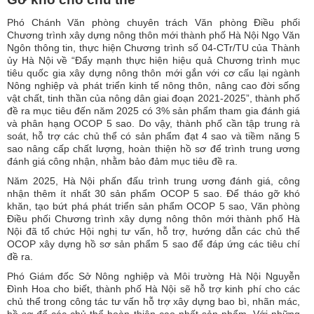
Phó Chánh Văn phòng chuyên trách Văn phòng Điều phối
Chương trình xây dựng nông thôn mới thành phố Hà Nội Ngọ Văn
Ngôn thông tin, thực hiện Chương trình số 04-CTr/TU của Thành
ủy Hà Nội về “Đẩy mạnh thực hiện hiệu quả Chương trình mục
tiêu quốc gia xây dựng nông thôn mới gắn với cơ cấu lại ngành
Nông nghiệp và phát triển kinh tế nông thôn, nâng cao đời sống
vật chất, tinh thần của nông dân giai đoạn 2021-2025”, thành phố
đề ra mục tiêu đến năm 2025 có 3% sản phẩm tham gia đánh giá
và phân hạng OCOP 5 sao. Do vậy, thành phố cần tập trung rà
soát, hỗ trợ các chủ thể có sản phẩm đạt 4 sao và tiềm năng 5
sao nâng cấp chất lượng, hoàn thiện hồ sơ để trình trung ương
đánh giá công nhận, nhằm bảo đảm mục tiêu đề ra.
Năm 2025, Hà Nội phấn đấu trình trung ương đánh giá, công
nhận thêm ít nhất 30 sản phẩm OCOP 5 sao. Để tháo gỡ khó
khăn, tạo bứt phá phát triển sản phẩm OCOP 5 sao, Văn phòng
Điều phối Chương trình xây dựng nông thôn mới thành phố Hà
Nội đã tổ chức Hội nghị tư vấn, hỗ trợ, hướng dẫn các chủ thể
OCOP xây dựng hồ sơ sản phẩm 5 sao để đáp ứng các tiêu chí
đề ra.
Phó Giám đốc Sở Nông nghiệp và Môi trường Hà Nội Nguyễn
Đình Hoa cho biết, thành phố Hà Nội sẽ hỗ trợ kinh phí cho các
chủ thể trong công tác tư vấn hỗ trợ xây dựng bao bì, nhãn mác,