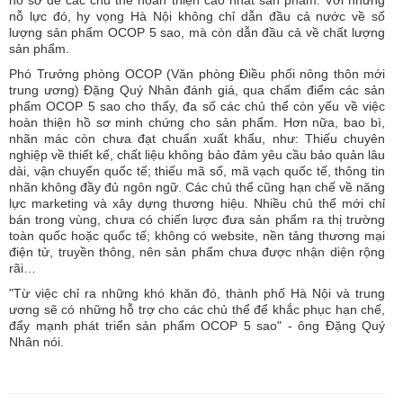
hồ sơ để các chủ thể hoàn thiện cao nhất sản phẩm. Với những
nỗ lực đó, hy vọng Hà Nội không chỉ dẫn đầu cả nước về số
lượng sản phẩm OCOP 5 sao, mà còn dẫn đầu cả về chất lượng
sản phẩm.
Phó Trưởng phòng OCOP (Văn phòng Điều phối nông thôn mới
trung ương) Đặng Quý Nhân đánh giá, qua chấm điểm các sản
phẩm OCOP 5 sao cho thấy, đa số các chủ thể còn yếu về việc
hoàn thiện hồ sơ minh chứng cho sản phẩm. Hơn nữa, bao bì,
nhãn mác còn chưa đạt chuẩn xuất khẩu, như: Thiếu chuyên
nghiệp về thiết kế, chất liệu không bảo đảm yêu cầu bảo quản lâu
dài, vận chuyển quốc tế; thiếu mã số, mã vạch quốc tế, thông tin
nhãn không đầy đủ ngôn ngữ. Các chủ thể cũng hạn chế về năng
lực marketing và xây dựng thương hiệu. Nhiều chủ thể mới chỉ
bán trong vùng, chưa có chiến lược đưa sản phẩm ra thị trường
toàn quốc hoặc quốc tế; không có website, nền tảng thương mại
điện tử, truyền thông, nên sản phẩm chưa được nhận diện rộng
rãi…
"Từ việc chỉ ra những khó khăn đó, thành phố Hà Nội và trung
ương sẽ có những hỗ trợ cho các chủ thể để khắc phục hạn chế,
đẩy mạnh phát triển sản phẩm OCOP 5 sao" - ông Đặng Quý
Nhân nói.