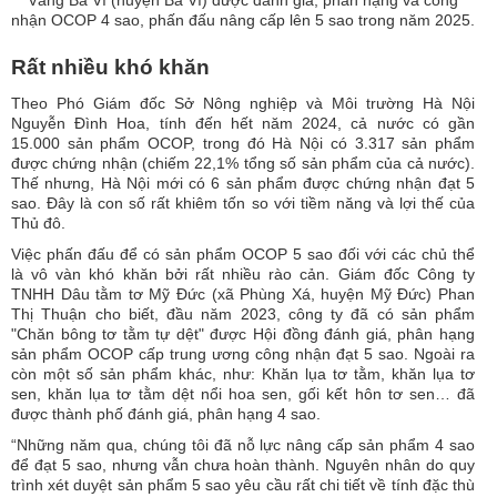
Vàng Ba Vì (huyện Ba Vì) được đánh giá, phân hạng và công
nhận OCOP 4 sao, phấn đấu nâng cấp lên 5 sao trong năm 2025.
Rất nhiều khó khăn
Theo Phó Giám đốc Sở Nông nghiệp và Môi trường Hà Nội
Nguyễn Đình Hoa, tính đến hết năm 2024, cả nước có gần
15.000 sản phẩm OCOP, trong đó
Hà Nội có 3.317 sản phẩm
được chứng nhận
(chiếm 22,1% tổng số sản phẩm của cả nước).
Thế nhưng, Hà Nội mới có 6 sản phẩm được chứng nhận đạt 5
sao. Đây là con số rất khiêm tốn so với tiềm năng và lợi thế của
Thủ đô.
Việc phấn đấu để có sản phẩm OCOP 5 sao đối với các chủ thể
là vô vàn khó khăn bởi rất nhiều rào cản. Giám đốc Công ty
TNHH Dâu tằm tơ Mỹ Đức (xã Phùng Xá, huyện Mỹ Đức) Phan
Thị Thuận cho biết, đầu năm 2023, công ty đã có sản phẩm
"Chăn bông tơ tằm tự dệt" được Hội đồng đánh giá, phân hạng
sản phẩm OCOP cấp trung ương công nhận đạt 5 sao. Ngoài ra
còn một số sản phẩm khác, như: Khăn lụa tơ tằm, khăn lụa tơ
sen, khăn lụa tơ tằm dệt nổi hoa sen, gối kết hôn tơ sen… đã
được thành phố đánh giá, phân hạng 4 sao.
“Những năm qua, chúng tôi đã nỗ lực nâng cấp sản phẩm 4 sao
để đạt 5 sao, nhưng vẫn chưa hoàn thành. Nguyên nhân do quy
trình xét duyệt sản phẩm 5 sao yêu cầu rất chi tiết về tính đặc thù