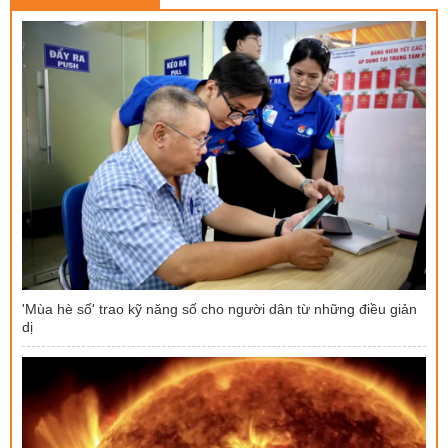
'Mùa hè số' trao kỹ năng số cho người dân từ những điều giản
dị