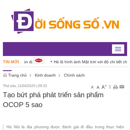
Toggle
naviga
điều giản dị
TIN MỚI
Hé lộ hình ảnh Mặt trời với độ chi tiết chưa từn
Trang chủ
Kinh doanh
Chính sách
Thứ sáu, 11/04/2025
|
09:33
+
|
A
-
A
A
Tạo bứt phá phát triển sản phẩm
OCOP 5 sao
Hà Nội là địa phương được đánh giá đi đầu trong thực hiện