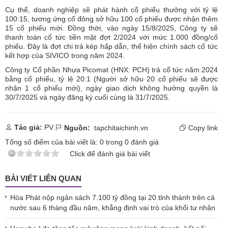
Cụ thể, doanh nghiệp sẽ phát hành cổ phiếu thưởng với tỷ lệ
100:15, tương ứng cổ đông sở hữu 100 cổ phiếu được nhận thêm
15 cổ phiếu mới. Đồng thời, vào ngày 15/8/2025, Công ty sẽ
thanh toán cổ tức tiền mặt đợt 2/2024 với mức 1.000 đồng/cổ
phiếu. Đây là đợt chi trả kép hấp dẫn, thể hiện chính sách cổ tức
kết hợp của SIVICO trong năm 2024.
Công ty Cổ phần Nhựa Picomat (HNX: PCH) trả cổ tức năm 2024
bằng cổ phiếu, tỷ lệ 20:1 (Người sở hữu 20 cổ phiếu sẽ được
nhận 1 cổ phiếu mới), ngày giao dịch không hưởng quyền là
30/7/2025 và ngày đăng ký cuối cùng là 31/7/2025.
Tác giả:
PV.
Nguồn:
tapchitaichinh.vn
Copy link
Tổng số điểm của bài viết là:
0
trong
0
đánh giá
Click để đánh giá bài viết
BÀI VIẾT LIÊN QUAN
Hòa Phát nộp ngân sách 7.100 tỷ đồng tại 20 tỉnh thành trên cả
nước sau 6 tháng đầu năm, khẳng định vai trò của khối tư nhân