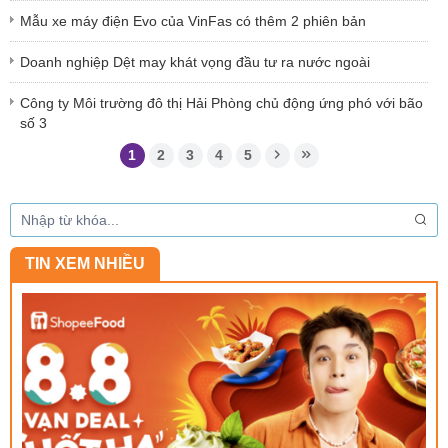
Mẫu xe máy điện Evo của VinFas có thêm 2 phiên bản
Doanh nghiệp Dệt may khát vọng đầu tư ra nước ngoài
Công ty Môi trường đô thị Hải Phòng chủ động ứng phó với bão
số 3
1
2
3
4
5
TIN XEM NHIỀU