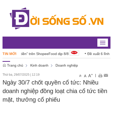
Toggle
naviga
“đáng tiền” trên ShopeeFood dịp 8/8
TIN MỚI
Đề xuất 6 lĩnh vực nă
Trang chủ
Kinh doanh
Doanh nghiệp
Thứ ba, 29/07/2025
|
12:19
+
|
A
-
A
A
Ngày 30/7 chốt quyền cổ tức: Nhiều
doanh nghiệp đồng loạt chia cổ tức tiền
mặt, thưởng cổ phiếu