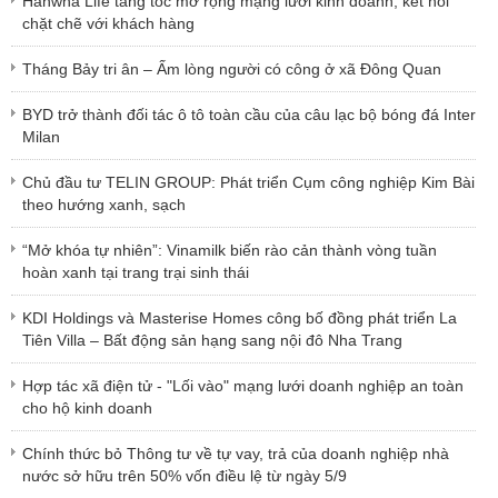
Hanwha Life tăng tốc mở rộng mạng lưới kinh doanh, kết nối
chặt chẽ với khách hàng
Tháng Bảy tri ân – Ấm lòng người có công ở xã Đông Quan
BYD trở thành đối tác ô tô toàn cầu của câu lạc bộ bóng đá Inter
Milan
Chủ đầu tư TELIN GROUP: Phát triển Cụm công nghiệp Kim Bài
theo hướng xanh, sạch
“Mở khóa tự nhiên”: Vinamilk biến rào cản thành vòng tuần
hoàn xanh tại trang trại sinh thái
KDI Holdings và Masterise Homes công bố đồng phát triển La
Tiên Villa – Bất động sản hạng sang nội đô Nha Trang
Hợp tác xã điện tử - "Lối vào" mạng lưới doanh nghiệp an toàn
cho hộ kinh doanh
Chính thức bỏ Thông tư về tự vay, trả của doanh nghiệp nhà
nước sở hữu trên 50% vốn điều lệ từ ngày 5/9