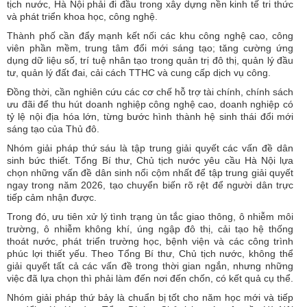
tịch nước, Hà Nội phải đi đầu trong xây dựng nền kinh tế tri thức
và phát triển khoa học, công nghệ.
Thành phố cần đẩy mạnh kết nối các khu công nghệ cao, công
viên phần mềm, trung tâm đổi mới sáng tạo; tăng cường ứng
dụng dữ liệu số, trí tuệ nhân tạo trong quản trị đô thị, quản lý đầu
tư, quản lý đất đai, cải cách TTHC và cung cấp dịch vụ công.
Đồng thời, cần nghiên cứu các cơ chế hỗ trợ tài chính, chính sách
ưu đãi để thu hút doanh nghiệp công nghệ cao, doanh nghiệp có
tỷ lệ nội địa hóa lớn, từng bước hình thành hệ sinh thái đổi mới
sáng tạo của Thủ đô.
Nhóm giải pháp thứ sáu là tập trung giải quyết các vấn đề dân
sinh bức thiết. Tổng Bí thư, Chủ tịch nước yêu cầu Hà Nội lựa
chọn những vấn đề dân sinh nổi cộm nhất để tập trung giải quyết
ngay trong năm 2026, tạo chuyển biến rõ rệt để người dân trực
tiếp cảm nhận được.
Trong đó, ưu tiên xử lý tình trạng ùn tắc giao thông, ô nhiễm môi
trường, ô nhiễm không khí, úng ngập đô thị, cải tạo hệ thống
thoát nước, phát triển trường học, bệnh viện và các công trình
phúc lợi thiết yếu. Theo Tổng Bí thư, Chủ tịch nước, không thể
giải quyết tất cả các vấn đề trong thời gian ngắn, nhưng những
việc đã lựa chọn thì phải làm đến nơi đến chốn, có kết quả cụ thể.
Nhóm giải pháp thứ bảy là chuẩn bị tốt cho năm học mới và tiếp