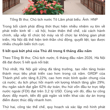
Tổng Bí thư, Chủ tịch nước Tô Lâm phát biểu. Ảnh: HNP
Trong bối cảnh phải đồng thời thực hiện nhiều nhiệm vụ lớn về
phát triển kinh tế - xã hội, hoàn thiện thể chế, cải cách hành
chính, sắp xếp tổ chức bộ máy và tổ chức lại không gian phát
triển, Hà Nội đã thể hiện tinh thần chủ động, quyết liệt, tạo được
nhiều chuyển biến tích cực.
5 kết quả bứt phá của Thủ đô trong 6 tháng đầu năm
Theo Tổng Bí thư, Chủ tịch nước, 6 tháng đầu năm 2026, Hà Nội
đã đạt được 5 kết quả nổi bật.
Thứ nhất, Hà Nội giữ vững đà tăng trưởng, tạo nền tảng hoàn
thành mục tiêu phát triển cao hơn trong cả năm. GRDP của
Thành phố ước tăng 8,22%, cao hơn mức bình quân chung của
cả nước; du lịch phục hồi mạnh với lượng khách tăng gần 29%;
thu ngân sách đạt gần 62% dự toán; thu hút vốn đầu tư trực tiếp
nước ngoài (FDI) đạt trên 3,2 tỷ USD. Cùng với đó, đầu tư công
được đẩy mạnh, tiến độ giải ngân và triển khai các dự án trọng
điểm được thúc đẩy nhanh hơn.
Thứ hai, công tác thể chế, quy hoạch và xác lập mô hình phát