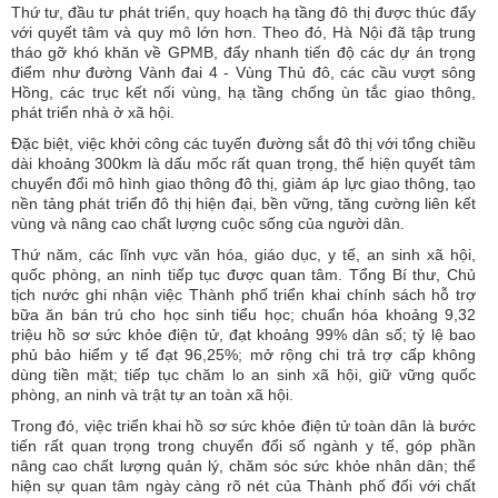
Thứ tư, đầu tư phát triển, quy hoạch hạ tầng đô thị được thúc đẩy
với quyết tâm và quy mô lớn hơn. Theo đó, Hà Nội đã tập trung
tháo gỡ khó khăn về GPMB, đẩy nhanh tiến độ các dự án trọng
điểm như đường Vành đai 4 - Vùng Thủ đô, các cầu vượt sông
Hồng, các trục kết nối vùng, hạ tầng chống ùn tắc giao thông,
phát triển nhà ở xã hội.
Đặc biệt, việc khởi công các tuyến đường sắt đô thị với tổng chiều
dài khoảng 300km là dấu mốc rất quan trọng, thể hiện quyết tâm
chuyển đổi mô hình giao thông đô thị, giảm áp lực giao thông, tạo
nền tảng phát triển đô thị hiện đại, bền vững, tăng cường liên kết
vùng và nâng cao chất lượng cuộc sống của người dân.
Thứ năm, các lĩnh vực văn hóa, giáo dục, y tế, an sinh xã hội,
quốc phòng, an ninh tiếp tục được quan tâm. Tổng Bí thư, Chủ
tịch nước ghi nhận việc Thành phố triển khai chính sách hỗ trợ
bữa ăn bán trú cho học sinh tiểu học; chuẩn hóa khoảng 9,32
triệu hồ sơ sức khỏe điện tử, đạt khoảng 99% dân số; tỷ lệ bao
phủ bảo hiểm y tế đạt 96,25%; mở rộng chi trả trợ cấp không
dùng tiền mặt; tiếp tục chăm lo an sinh xã hội, giữ vững quốc
phòng, an ninh và trật tự an toàn xã hội.
Trong đó, việc triển khai hồ sơ sức khỏe điện tử toàn dân là bước
tiến rất quan trọng trong chuyển đổi số ngành y tế, góp phần
nâng cao chất lượng quản lý, chăm sóc sức khỏe nhân dân; thể
hiện sự quan tâm ngày càng rõ nét của Thành phố đối với chất