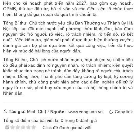
kiện cho kế hoạch phát triển năm 2027, bao gồm quy hoạch,
GPMB, thủ tục đầu tư, bố trí vốn và các điều kiện tổ chức thực
hiện, không để gián đoạn do quá trình chuẩn bị.
Tổng Bí thư, Chủ tịch nước yêu cầu Ban Thường vụ Thành ủy Hà
Nội tiếp tục đổi mới mạnh mẽ phương thức lãnh đạo, bảo đảm
nguyên tắc "rõ người, rõ việc, rõ trách nhiệm, rõ tiến độ, rõ kết
quả". Việc kiểm tra, giám sát phải được thực hiện thường xuyên;
đánh giá cán bộ phải dựa trên kết quả công việc, tiến độ thực
hiện và mức độ hài lòng của người dân.
Tổng Bí thư, Chủ tịch nước nhấn mạnh, mọi nhiệm vụ chậm tiến
độ đều phải xác định rõ nguyên nhân, rõ trách nhiệm; kiên quyết
khắc phục tình trạng né tránh, đùn đẩy, không rõ người chịu trách
nhiệm. Đồng thời, Thành phố cần tăng cường kỷ luật, kỷ cương
hành chính, chủ động phát hiện sớm các điểm nghẽn để xử lý
ngay từ cơ sở; phát huy sức mạnh của cả hệ thống chính trị và
Nhân dân.
Tác giả:
Minh Chí
Nguồn:
www.congluan.vn
Copy link
Tổng số điểm của bài viết là:
0
trong
0
đánh giá
Click để đánh giá bài viết