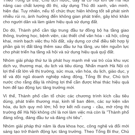
nâng cao chất lượng đô thị, xây dựng Thủ đô xanh, văn minh,
hiện đại. Tuy nhiên, nếu tổ chức thực hiện không tốt sẽ phát sinh
nhiều rủi ro, ảnh hưởng đến không gian phát triển, gây khó khăn
cho người dân và làm giảm hiệu quả sử dụng đất.
Do đó, Thành phố cần tập trung đầu tư đồng bộ hạ tầng giao
thông, trường học, bệnh viện, các thiết chế văn hóa - xã hội, công
khai, minh bạch việc thu hồi đất, xây dựng cơ chế điều tiết hợp lý
phần giá trị đất tăng thêm sau đầu tư hạ tầng, ưu tiên nguồn lực
cho phát triển hạ tầng xã hội và sử dụng hiệu quả quỹ đất.
Nhóm giải pháp thứ tư là phát huy mạnh mẽ vai trò của khu vực
dịch vụ, thương mại, du lịch và tiêu dùng. Nhấn mạnh Hà Nội có
lợi thế rất lớn về thị trường, sức mua, văn hóa, du lịch, giáo dục, y
tế và đội ngũ doanh nghiệp năng động, Tổng Bí thư, Chủ tịch
nước cho rằng đây là những lợi thế cần được khai thác hiệu quả
hơn để tạo động lực tăng trưởng mới.
Vì thế, Thành phố cần tổ chức các chương trình kích cầu tiêu
dùng, phát triển thương mại, kinh tế ban đêm, các sự kiện văn
hóa, du lịch quy mô lớn; hỗ trợ kết nối cung - cầu, mở rộng thị
trường để Hà Nội không chỉ là nơi làm việc mà còn là "Thành phố
đáng sống, đáng đầu tư và đáng chi tiêu".
Nhóm giải pháp thứ năm là đưa khoa học, công nghệ và đổi mới
sáng tạo trở thành động lực tăng trưởng. Theo Tổng Bí thư, Chủ