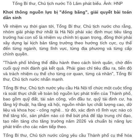
Tổng Bí thư, Chủ tịch nước Tô Lâm phát biểu. Ảnh: HNP
Khơi thông nguồn lực bị "đóng băng", giải quyết bài toán
dân sinh
Về nhiệm vụ thời gian tới, Tổng Bí thư, Chủ tịch nước cho rằng,
nhóm giải pháp thứ nhất là Hà Nội phải xác định mục tiêu tăng
trưởng hai con số là nhiệm vụ chính trị quan trọng, đồng thời phải
xây dựng lại kịch bản tăng trưởng theo hướng tích cực, cụ thể
đến từng ngành, từng lĩnh vực, từng địa phương và từng cấp
chính quyền.
"Thành phố không thể điều hành theo cách bình quân, chờ đến
cuối quý mới đánh giá kết quả. Phải giao chỉ tiêu đầu ra, tiến độ
và trách nhiệm cụ thể cho từng cơ quan, từng cá nhân", Tổng Bí
thư, Chủ tịch nước nhấn mạnh.
Tổng Bí thư, Chủ tịch nước yêu cầu Hà Nội tổ chức một cuộc tổng
rà soát thực chất về toàn bộ nguồn lực phát triển của Thành phố,
bao gồm quỹ đất, tài sản công, vốn đầu tư, quỹ tái định cư, hạ
tầng kỹ thuật, hạ tầng xã hội, nguồn nhân lực chất lượng cao, dữ
liệu và khoa học - công nghệ... từ đó, xác định rõ lĩnh vực nào có
thể tăng tốc, sản phẩm nào có thể bứt phá để tập trung chỉ đạo,
tạo nền tảng cho tăng trưởng năm 2026 và chuẩn bị năng lực
phát triển cho các năm tiếp theo.
Tổng Bí thư, Chủ tịch nước cũng yêu cầu Thành phố cụ thể hóa