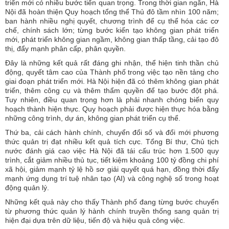
triển mới có nhiều bước tiến quan trọng. Trong thời gian ngắn, Hà
Nội đã hoàn thiện Quy hoạch tổng thể Thủ đô tầm nhìn 100 năm;
ban hành nhiều nghị quyết, chương trình để cụ thể hóa các cơ
chế, chính sách lớn; từng bước kiến tạo không gian phát triển
mới, phát triển không gian ngầm, không gian thấp tầng, cải tạo đô
thị, đẩy mạnh phân cấp, phân quyền.
Đây là những kết quả rất đáng ghi nhận, thể hiện tinh thần chủ
động, quyết tâm cao của Thành phố trong việc tạo nền tảng cho
giai đoạn phát triển mới. Hà Nội hiện đã có thêm không gian phát
triển, thêm công cụ và thêm thẩm quyền để tạo bước đột phá.
Tuy nhiên, điều quan trọng hơn là phải nhanh chóng biến quy
hoạch thành hiện thực. Quy hoạch phải được hiện thực hóa bằng
những công trình, dự án, không gian phát triển cụ thể.
Thứ ba, cải cách hành chính, chuyển đổi số và đổi mới phương
thức quản trị đạt nhiều kết quả tích cực. Tổng Bí thư, Chủ tịch
nước đánh giá cao việc Hà Nội đã tái cấu trúc hơn 1.500 quy
trình, cắt giảm nhiều thủ tục, tiết kiệm khoảng 100 tỷ đồng chi phí
xã hội, giảm mạnh tỷ lệ hồ sơ giải quyết quá hạn, đồng thời đẩy
mạnh ứng dụng trí tuệ nhân tạo (AI) và công nghệ số trong hoạt
động quản lý.
Những kết quả này cho thấy Thành phố đang từng bước chuyển
từ phương thức quản lý hành chính truyền thống sang quản trị
hiện đại dựa trên dữ liệu, tiến độ và hiệu quả công việc.