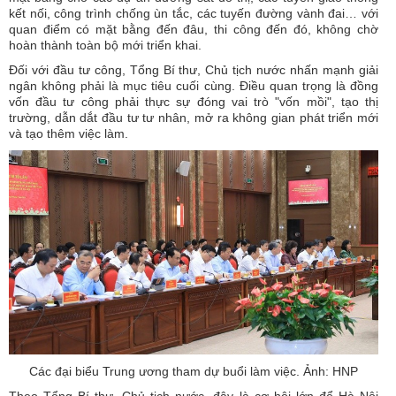
kết nối, công trình chống ùn tắc, các tuyến đường vành đai… với
quan điểm có mặt bằng đến đâu, thi công đến đó, không chờ
hoàn thành toàn bộ mới triển khai.
Đối với đầu tư công, Tổng Bí thư, Chủ tịch nước nhấn mạnh giải
ngân không phải là mục tiêu cuối cùng. Điều quan trọng là đồng
vốn đầu tư công phải thực sự đóng vai trò "vốn mồi", tạo thị
trường, dẫn dắt đầu tư tư nhân, mở ra không gian phát triển mới
và tạo thêm việc làm.
Các đại biểu Trung ương tham dự buổi làm việc. Ảnh: HNP
Theo Tổng Bí thư, Chủ tịch nước, đây là cơ hội lớn để Hà Nội