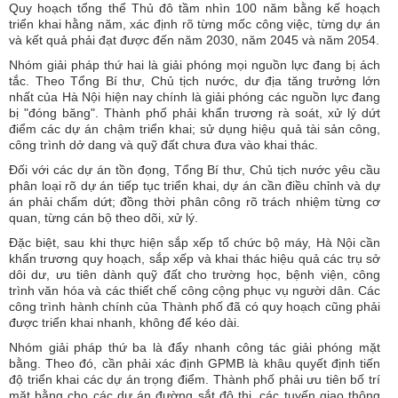
Quy hoạch tổng thể Thủ đô tầm nhìn 100 năm bằng kế hoạch
triển khai hằng năm, xác định rõ từng mốc công việc, từng dự án
và kết quả phải đạt được đến năm 2030, năm 2045 và năm 2054.
Nhóm giải pháp thứ hai là giải phóng mọi nguồn lực đang bị ách
tắc. Theo Tổng Bí thư, Chủ tịch nước, dư địa tăng trưởng lớn
nhất của Hà Nội hiện nay chính là giải phóng các nguồn lực đang
bị "đóng băng". Thành phố phải khẩn trương rà soát, xử lý dứt
điểm các dự án chậm triển khai; sử dụng hiệu quả tài sản công,
công trình dở dang và quỹ đất chưa đưa vào khai thác.
Đối với các dự án tồn đọng, Tổng Bí thư, Chủ tịch nước yêu cầu
phân loại rõ dự án tiếp tục triển khai, dự án cần điều chỉnh và dự
án phải chấm dứt; đồng thời phân công rõ trách nhiệm từng cơ
quan, từng cán bộ theo dõi, xử lý.
Đặc biệt, sau khi thực hiện sắp xếp tổ chức bộ máy, Hà Nội cần
khẩn trương quy hoạch, sắp xếp và khai thác hiệu quả các trụ sở
dôi dư, ưu tiên dành quỹ đất cho trường học, bệnh viện, công
trình văn hóa và các thiết chế công cộng phục vụ người dân. Các
công trình hành chính của Thành phố đã có quy hoạch cũng phải
được triển khai nhanh, không để kéo dài.
Nhóm giải pháp thứ ba là đẩy nhanh công tác giải phóng mặt
bằng. Theo đó, cần phải xác định GPMB là khâu quyết định tiến
độ triển khai các dự án trọng điểm. Thành phố phải ưu tiên bố trí
mặt bằng cho các dự án đường sắt đô thị, các tuyến giao thông