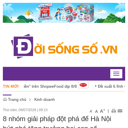
Toggle
naviga
áng tiền” trên ShopeeFood dịp 8/8
TIN MỚI
Đề xuất 6 lĩnh vực năng
Trang chủ
Kinh doanh
Thứ năm, 09/07/2026
|
09:15
+
|
A
-
A
A
8 nhóm giải pháp đột phá để Hà Nội