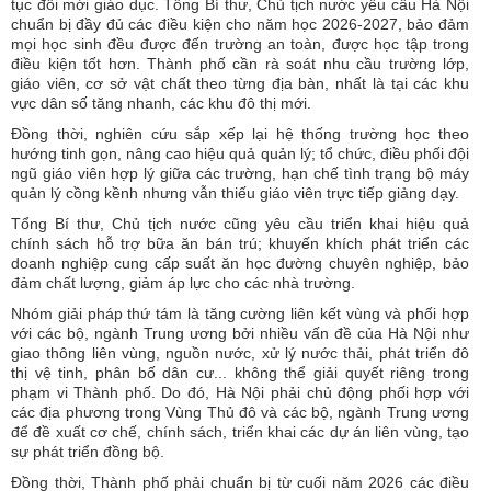
tục đổi mới giáo dục. Tổng Bí thư, Chủ tịch nước yêu cầu Hà Nội
chuẩn bị đầy đủ các điều kiện cho năm học 2026-2027, bảo đảm
mọi học sinh đều được đến trường an toàn, được học tập trong
điều kiện tốt hơn. Thành phố cần rà soát nhu cầu trường lớp,
giáo viên, cơ sở vật chất theo từng địa bàn, nhất là tại các khu
vực dân số tăng nhanh, các khu đô thị mới.
Đồng thời, nghiên cứu sắp xếp lại hệ thống trường học theo
hướng tinh gọn, nâng cao hiệu quả quản lý; tổ chức, điều phối đội
ngũ giáo viên hợp lý giữa các trường, hạn chế tình trạng bộ máy
quản lý cồng kềnh nhưng vẫn thiếu giáo viên trực tiếp giảng dạy.
Tổng Bí thư, Chủ tịch nước cũng yêu cầu triển khai hiệu quả
chính sách hỗ trợ bữa ăn bán trú; khuyến khích phát triển các
doanh nghiệp cung cấp suất ăn học đường chuyên nghiệp, bảo
đảm chất lượng, giảm áp lực cho các nhà trường.
Nhóm giải pháp thứ tám là tăng cường liên kết vùng và phối hợp
với các bộ, ngành Trung ương bởi nhiều vấn đề của Hà Nội như
giao thông liên vùng, nguồn nước, xử lý nước thải, phát triển đô
thị vệ tinh, phân bố dân cư... không thể giải quyết riêng trong
phạm vi Thành phố. Do đó, Hà Nội phải chủ động phối hợp với
các địa phương trong Vùng Thủ đô và các bộ, ngành Trung ương
để đề xuất cơ chế, chính sách, triển khai các dự án liên vùng, tạo
sự phát triển đồng bộ.
Đồng thời, Thành phố phải chuẩn bị từ cuối năm 2026 các điều