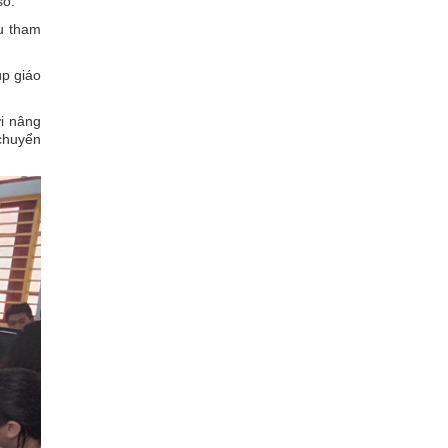
số.
ệu tham
úp giáo
ời nâng
 chuyển