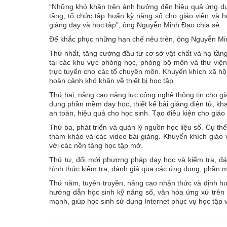
“Những khó khăn trên ảnh hưởng đến hiệu quả ứng dụn
tầng, tổ chức tập huấn kỹ năng số cho giáo viên và h
giảng dạy và học tập”, ông Nguyễn Minh Đạo chia sẻ.
Để khắc phục những hạn chế nêu trên, ông Nguyễn Minh
Thứ nhất, tăng cường đầu tư cơ sở vật chất và hạ tầng
tại các khu vực phòng học, phòng bộ môn và thư viện. 
trực tuyến cho các tổ chuyên môn. Khuyến khích xã hội
hoàn cảnh khó khăn về thiết bị học tập.
Thứ hai, nâng cao năng lực công nghệ thông tin cho gi
dụng phần mềm dạy học, thiết kế bài giảng điện tử, kha
an toàn, hiệu quả cho học sinh. Tạo điều kiện cho giáo
Thứ ba, phát triển và quản lý nguồn học liệu số. Cụ thể
tham khảo và các video bài giảng. Khuyến khích giáo v
với các nền tảng học tập mở.
Thứ tư, đổi mới phương pháp dạy học và kiểm tra, đ
hình thức kiểm tra, đánh giá qua các ứng dụng, phần 
Thứ năm, tuyên truyền, nâng cao nhận thức và định hư
hướng dẫn học sinh kỹ năng số, văn hóa ứng xử trên 
mạnh, giúp học sinh sử dụng Internet phục vụ học tập v