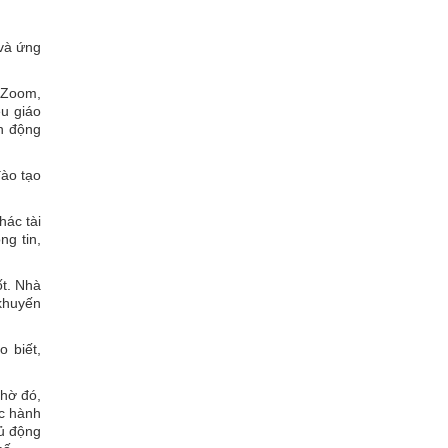
và ứng
 Zoom,
ều giáo
nh động
đào tạo
hác tài
ng tin,
ốt. Nhà
 khuyến
 biết,
Nhờ đó,
ực hành
hủ động