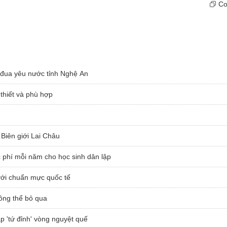
Cop
i đua yêu nước tỉnh Nghệ An
 thiết và phù hợp
Biên giới Lai Châu
c phí mỗi năm cho học sinh dân lập
 với chuẩn mực quốc tế
hông thể bỏ qua
 'tứ đỉnh' vòng nguyệt quế