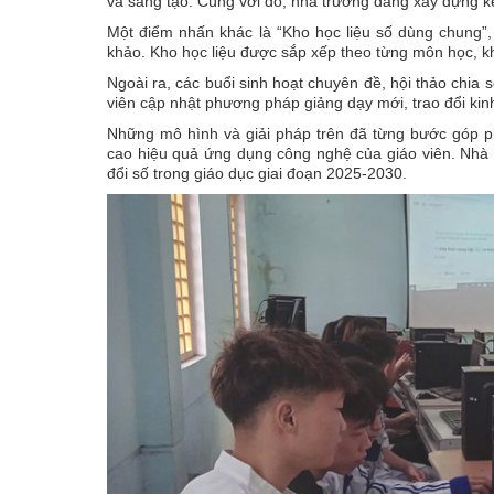
và sáng tạo. Cùng với đó, nhà trường đang xây dựng kế
Một điểm nhấn khác là “Kho học liệu số dùng chung”, n
khảo. Kho học liệu được sắp xếp theo từng môn học, khố
Ngoài ra, các buổi sinh hoạt chuyên đề, hội thảo chia
viên cập nhật phương pháp giảng dạy mới, trao đổi kin
Những mô hình và giải pháp trên đã từng bước góp ph
cao hiệu quả ứng dụng công nghệ của giáo viên. Nhà tr
đổi số trong giáo dục giai đoạn 2025-2030.