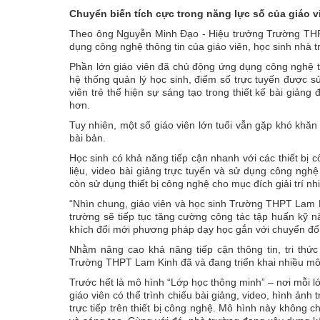
Chuyển biến tích cực trong năng lực số của giáo v
Theo ông Nguyễn Minh Đạo - Hiệu trưởng Trường THPT
dụng công nghệ thông tin của giáo viên, học sinh nhà t
Phần lớn giáo viên đã chủ động ứng dụng công nghệ 
hệ thống quản lý học sinh, điểm số trực tuyến được 
viên trẻ thể hiện sự sáng tạo trong thiết kế bài giảng
hơn.
Tuy nhiên, một số giáo viên lớn tuổi vẫn gặp khó khă
bài bản.
Học sinh có khả năng tiếp cận nhanh với các thiết bị c
liệu, video bài giảng trực tuyến và sử dụng công nghệ
còn sử dụng thiết bị công nghệ cho mục đích giải trí nh
“Nhìn chung, giáo viên và học sinh Trường THPT Lam K
trường sẽ tiếp tục tăng cường công tác tập huấn kỹ 
khích đổi mới phương pháp dạy học gắn với chuyển đổi
Nhằm nâng cao khả năng tiếp cận thông tin, tri thứ
Trường THPT Lam Kinh đã và đang triển khai nhiều mô h
Trước hết là mô hình “Lớp học thông minh” – nơi mỗi lớp
giáo viên có thể trình chiếu bài giảng, video, hình ảnh
trực tiếp trên thiết bị công nghệ. Mô hình này không 