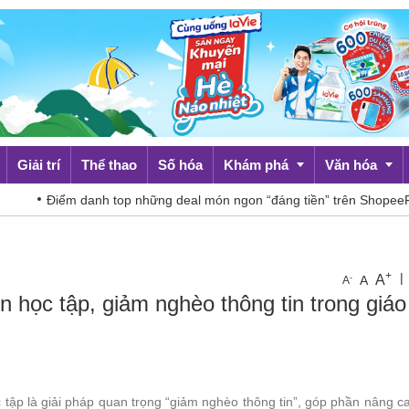
Giải trí
Thể thao
Số hóa
Khám phá
Văn hóa
Điểm danh top những deal món ngon “đáng tiền” trên ShopeeFood d
Du lịch
Đời sống
+
|
A
-
A
A
n học tập, giảm nghèo thông tin trong giáo
c tập là giải pháp quan trọng “giảm nghèo thông tin”, góp phần nâng c