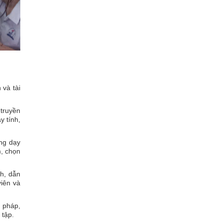
 và tài
 truyền
y tính,
ng dạy
m, chọn
nh, dẫn
viên và
g pháp,
 tập.