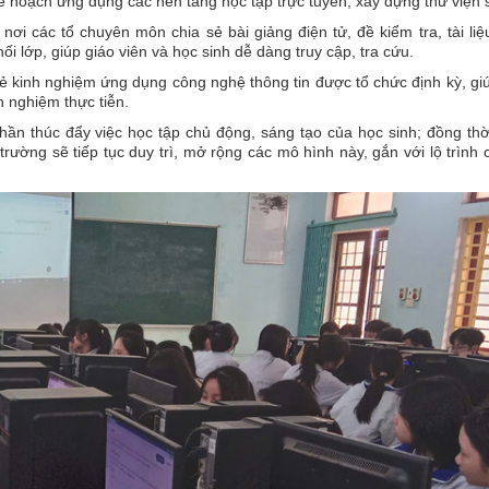
 hoạch ứng dụng các nền tảng học tập trực tuyến, xây dựng thư viện 
ơi các tổ chuyên môn chia sẻ bài giảng điện tử, đề kiểm tra, tài li
i lớp, giúp giáo viên và học sinh dễ dàng truy cập, tra cứu.
 sẻ kinh nghiệm ứng dụng công nghệ thông tin được tổ chức định kỳ, gi
h nghiệm thực tiễn.
ần thúc đẩy việc học tập chủ động, sáng tạo của học sinh; đồng th
ường sẽ tiếp tục duy trì, mở rộng các mô hình này, gắn với lộ trình