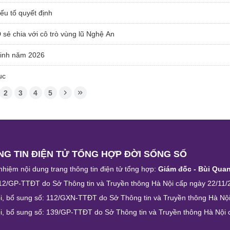
ếu tố quyết định
 chia với cô trò vùng lũ Nghệ An
sinh năm 2026
ục
2
3
4
5
G TIN ĐIỆN TỬ TỔNG HỢP ĐỜI SỐNG SỐ
nhiệm nội dung trang thông tin điện tử tổng hợp:
Giám đốc - Bùi Qua
12/GP-TTĐT do Sở Thông tin và Truyền thông Hà Nội cấp ngày 22/11/
i, bổ sung số: 112/GXN-TTĐT do Sở Thông tin và Truyền thông Hà Nộ
i, bổ sung số: 139/GP-TTĐT do Sở Thông tin và Truyền thông Hà Nội