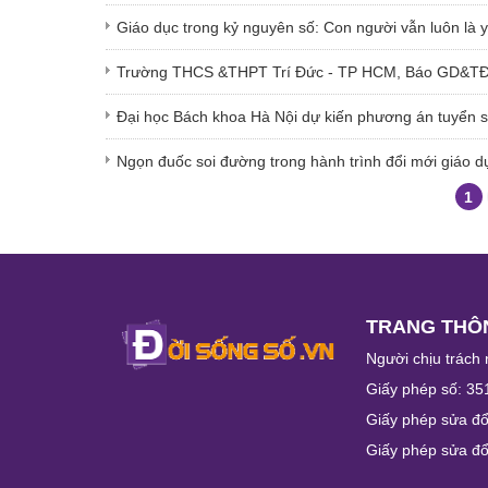
Giáo dục trong kỷ nguyên số: Con người vẫn luôn là y
Trường THCS &THPT Trí Đức - TP HCM, Báo GD&TĐ sẻ
Đại học Bách khoa Hà Nội dự kiến phương án tuyển 
Ngọn đuốc soi đường trong hành trình đổi mới giáo d
1
TRANG THÔN
Người chịu trách 
Giấy phép số: 35
Giấy phép sửa đổ
Giấy phép sửa đổ