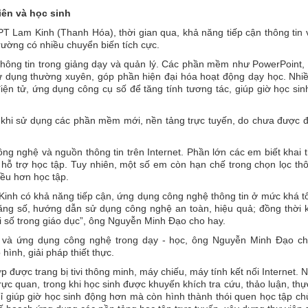
iên và học sinh
 Lam Kinh (Thanh Hóa), thời gian qua, khả năng tiếp cận thông tin 
rường có nhiều chuyển biến tích cực.
thông tin trong giảng dạy và quản lý. Các phần mềm như PowerPoint,
sử dụng thường xuyên, góp phần hiện đại hóa hoạt động dạy học. Nhi
 điện tử, ứng dụng công cụ số để tăng tính tương tác, giúp giờ học si
n khi sử dụng các phần mềm mới, nền tảng trực tuyến, do chưa được 
ông nghệ và nguồn thông tin trên Internet. Phần lớn các em biết khai t
 hỗ trợ học tập. Tuy nhiên, một số em còn hạn chế trong chọn lọc thô
iều hơn học tập.
inh có khả năng tiếp cận, ứng dụng công nghệ thông tin ở mức khá t
năng số, hướng dẫn sử dụng công nghệ an toàn, hiệu quả; đồng thời
 số trong giáo dục”, ông Nguyễn Minh Đạo cho hay.
c và ứng dụng công nghệ trong dạy - học, ông Nguyễn Minh Đạo cho
ình, giải pháp thiết thực.
 được trang bị tivi thông minh, máy chiếu, máy tính kết nối Internet. 
 trực quan, trong khi học sinh được khuyến khích tra cứu, thảo luận, th
chỉ giúp giờ học sinh động hơn mà còn hình thành thói quen học tập c