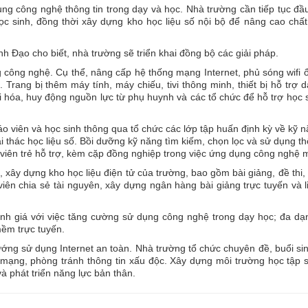
g công nghệ thông tin trong dạy và học. Nhà trường cần tiếp tục đầ
ọc sinh, đồng thời xây dựng kho học liệu số nội bộ để nâng cao chấ
 Đạo cho biết, nhà trường sẽ triển khai đồng bộ các giải pháp.
 công nghệ. Cụ thể, nâng cấp hệ thống mạng Internet, phủ sóng wifi 
Trang bị thêm máy tính, máy chiếu, tivi thông minh, thiết bị hỗ trợ 
 hóa, huy động nguồn lực từ phụ huynh và các tổ chức để hỗ trợ học 
áo viên và học sinh thông qua tổ chức các lớp tập huấn định kỳ về kỹ 
i thác học liệu số. Bồi dưỡng kỹ năng tìm kiếm, chọn lọc và sử dụng th
 viên trẻ hỗ trợ, kèm cặp đồng nghiệp trong việc ứng dụng công nghệ 
, xây dựng kho học liệu điện tử của trường, bao gồm bài giảng, đề thi, t
iên chia sẻ tài nguyên, xây dựng ngân hàng bài giảng trực tuyến và l
ánh giá với việc tăng cường sử dụng công nghệ trong dạy học; đa dạ
mềm trực tuyến.
ớng sử dụng Internet an toàn. Nhà trường tổ chức chuyên đề, buổi si
mạng, phòng tránh thông tin xấu độc. Xây dựng môi trường học tập 
à phát triển năng lực bản thân.