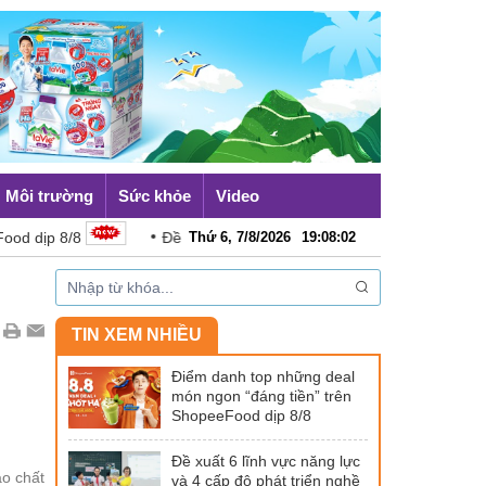
Môi trường
Sức khỏe
Video
ịp 8/8
Đề xuất 6 lĩnh vực năng lực và 4 cấp độ phát triển n
Thứ 6, 7/8/2026
19
:
08
:
03
TIN XEM NHIỀU
Điểm danh top những deal
món ngon “đáng tiền” trên
ShopeeFood dịp 8/8
Đề xuất 6 lĩnh vực năng lực
ao chất
và 4 cấp độ phát triển nghề