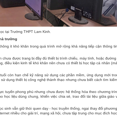
học tại Trường THPT Lam Kinh.
nhà trường
ng ít khó khăn trong quá trình mở rộng khả năng tiếp cận thông tin
 chưa được trang bị đầy đủ thiết bị trình chiếu, máy tính, hoặc đường
g, điều kiện kinh tế khó khăn nên chưa có thiết bị học tập cá nhân (má
ớn tuổi còn hạn chế kỹ năng sử dụng các phần mềm, ứng dụng mới tro
uy sử dụng thiết bị công nghệ thành thạo nhưng chưa biết cách tìm kiế
trực tuyến phong phú nhưng chưa được hệ thống hóa theo chương trì
 học liệu dùng chung, khiến việc chia sẻ, trao đổi tài liệu giữa giáo 
ọc sinh vẫn giữ thói quen dạy - học truyền thống, ngại thay đổi phươn
nternet nhiều cho giải trí, mạng xã hội, chưa tập trung cho mục đích học