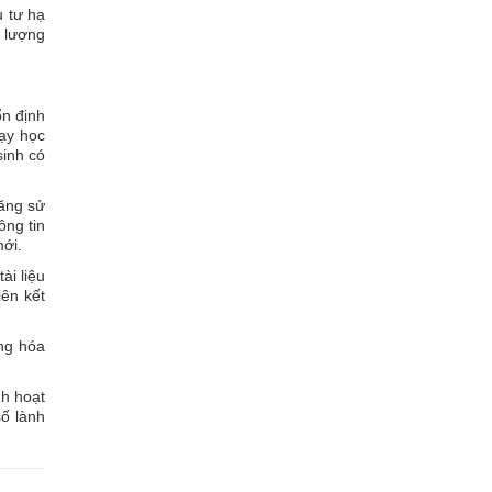
u tư hạ
t lượng
ổn định
dạy học
sinh có
năng sử
ông tin
mới.
ài liệu
iên kết
ng hóa
nh hoạt
số lành