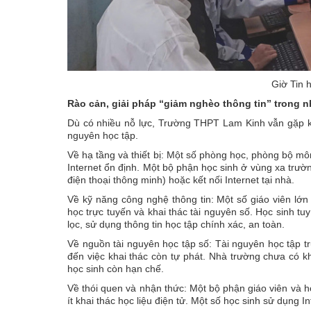
Giờ Tin 
Rào cản, giải pháp “giảm nghèo thông tin” trong 
Dù có nhiều nỗ lực, Trường THPT Lam Kinh vẫn gặp khô
nguyên học tập.
Về hạ tầng và thiết bị: Một số phòng học, phòng bộ môn
Internet ổn định. Một bộ phận học sinh ở vùng xa trườn
điện thoại thông minh) hoặc kết nối Internet tại nhà.
Về kỹ năng công nghệ thông tin: Một số giáo viên l
học trực tuyến và khai thác tài nguyên số. Học sinh t
lọc, sử dụng thông tin học tập chính xác, an toàn.
Về nguồn tài nguyên học tập số: Tài nguyên học tập 
đến việc khai thác còn tự phát. Nhà trường chưa có kho
học sinh còn hạn chế.
Về thói quen và nhận thức: Một bộ phận giáo viên và h
ít khai thác học liệu điện tử. Một số học sinh sử dụng I