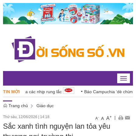
Toggle
naviga
ăng giữa các nhịp rung lắc
TIN MỚI
Báo Campuchia ‘dè chừng’ Xu
Trang chủ
Giáo dục
Thứ sáu, 12/06/2026
|
14:18
+
|
A
-
A
A
Sắc xanh tình nguyện lan tỏa yêu