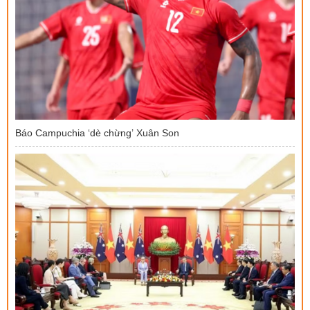
Báo Campuchia ‘dè chừng’ Xuân Son