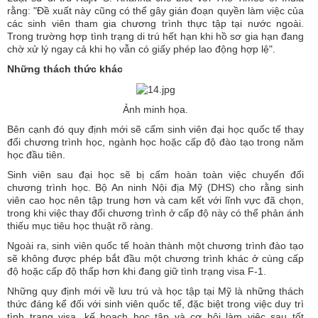
rằng: "Đề xuất này cũng có thể gây gián đoạn quyền làm việc của
các sinh viên tham gia chương trình thực tập tại nước ngoài.
Trong trường hợp tình trạng di trú hết hạn khi hồ sơ gia hạn đang
chờ xử lý ngay cả khi họ vẫn có giấy phép lao động hợp lệ".
Những thách thức khác
Ảnh minh họa.
Bên cạnh đó quy định mới sẽ cấm sinh viên đại học quốc tế thay
đổi chương trình học, ngành học hoặc cấp độ đào tạo trong năm
học đầu tiên.
Sinh viên sau đại học sẽ bị cấm hoàn toàn việc chuyển đổi
chương trình học. Bộ An ninh Nội địa Mỹ (DHS) cho rằng sinh
viên cao học nên tập trung hơn và cam kết với lĩnh vực đã chọn,
trong khi việc thay đổi chương trình ở cấp độ này có thể phản ánh
thiếu mục tiêu học thuật rõ ràng.
Ngoài ra, sinh viên quốc tế hoàn thành một chương trình đào tạo
sẽ không được phép bắt đầu một chương trình khác ở cùng cấp
độ hoặc cấp độ thấp hơn khi đang giữ tình trạng visa F-1.
Những quy định mới về lưu trú và học tập tại Mỹ là những thách
thức đáng kể đối với sinh viên quốc tế, đặc biệt trong việc duy trì
tình trạng visa, kế hoạch học tập và cơ hội làm việc sau tốt