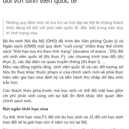
đối với sinh viên quốc tế
Những quy định mới về lưu trú và học tập tại Mỹ là những thách
thức đáng kể đối với sinh viên quốc tế, đặc biệt trong việc duy
trì tình trạng visa.
Bộ An ninh Nội địa Mỹ (DHS) đã trình lên Văn phòng Quản lý và
Ngân sách (OMB) một quy định "cuối cùng" nhằm thay thế chính
sách "thời hạn lưu trú theo tình trạng" (duration of status - DS) đối
với sinh viên quốc tế (thị thực F), các chương trình trao đổi (thị
thực J), các đại diện cơ quan truyền thông (thị thực I), ...
Điều này đồng nghĩa rằng, sinh viên quốc tế và các đối tượng sở
hữu thị thực khác thuộc phạm vi của chính sách mới sẽ phải thực
hiện việc gia hạn visa định kỳ và tiến hành thu nhập dữ liệu sinh
trắc học.
Các thách thức phía trước mà học sinh có thể đối mặt bao gồm
chi phí phát sinh cùng với sự bất ổn định khác liên quan đến
chính sách mới.
Rút ngắn thời hạn visa
Cụ thể, thời hạn visa F1 đối với du học sinh và J1 đối với học sinh
trao đổi sẽ bị giới hạn còn 4 năm cư trú tại Mỹ.