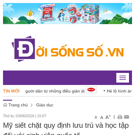
Toggle
naviga
g số cho người dân từ những điều giản dị
TIN MỚI
Hé lộ hình ảnh Mặt 
Trang chủ
Giáo dục
Thứ tư, 03/06/2026
|
15:07
+
|
A
-
A
A
Mỹ siết chặt quy định lưu trú và học tập