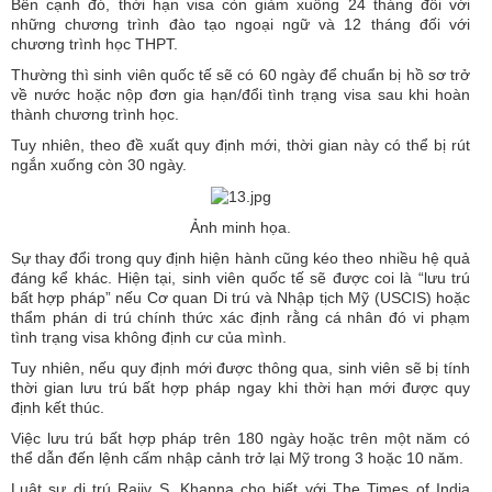
Bên cạnh đó, thời hạn visa còn giảm xuống 24 tháng đối với
những chương trình đào tạo ngoại ngữ và 12 tháng đối với
chương trình học THPT.
Thường thì sinh viên quốc tế sẽ có 60 ngày để chuẩn bị hồ sơ trở
về nước hoặc nộp đơn gia hạn/đổi tình trạng visa sau khi hoàn
thành chương trình học.
Tuy nhiên, theo đề xuất quy định mới, thời gian này có thể bị rút
ngắn xuống còn 30 ngày.
Ảnh minh họa.
Sự thay đổi trong quy định hiện hành cũng kéo theo nhiều hệ quả
đáng kể khác. Hiện tại, sinh viên quốc tế sẽ được coi là “lưu trú
bất hợp pháp” nếu Cơ quan Di trú và Nhập tịch Mỹ (USCIS) hoặc
thẩm phán di trú chính thức xác định rằng cá nhân đó vi phạm
tình trạng visa không định cư của mình.
Tuy nhiên, nếu quy định mới được thông qua, sinh viên sẽ bị tính
thời gian lưu trú bất hợp pháp ngay khi thời hạn mới được quy
định kết thúc.
Việc lưu trú bất hợp pháp trên 180 ngày hoặc trên một năm có
thể dẫn đến lệnh cấm nhập cảnh trở lại Mỹ trong 3 hoặc 10 năm.
Luật sư di trú Rajiv S. Khanna cho biết với The Times of India