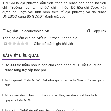
TPHCM là địa phương đầu tiên trong cả nước ban hành bộ tiêu
chí "Trường học hạnh phúc" chính thức. Bộ tiêu chí được xây
dựng phù hợp với tình hình thực tế địa phương và đã được
UNESCO cùng Bộ GD&ĐT đánh giá cao.
Nguồn:
giaoducthoidai.vn
Copy link
Tổng số điểm của bài viết là:
0
trong
0
đánh giá
Click để đánh giá bài viết
BÀI VIẾT LIÊN QUAN
92.000 trẻ mầm non là con của công nhân ở TP. Hồ Chí Minh
được tăng trợ cấp học phí
Nghị quyết 71-NQ/TW: Đặt nhà giáo vào vị trí 'trái tim' của giáo
dục
Nhà giáo được hưởng chế độ đặc thù, ưu đãi vượt trội từ Nghị
quyết 71-NQ/TW
Học sinh Nghệ An nô nức tựu trường sau bão