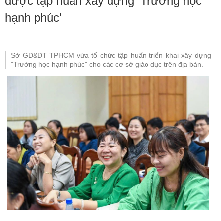
được tập huấn xây dựng 'Trường học
hạnh phúc'
Sở GD&ĐT TPHCM vừa tổ chức tập huấn triển khai xây dựng
"Trường học hạnh phúc" cho các cơ sở giáo dục trên địa bàn.