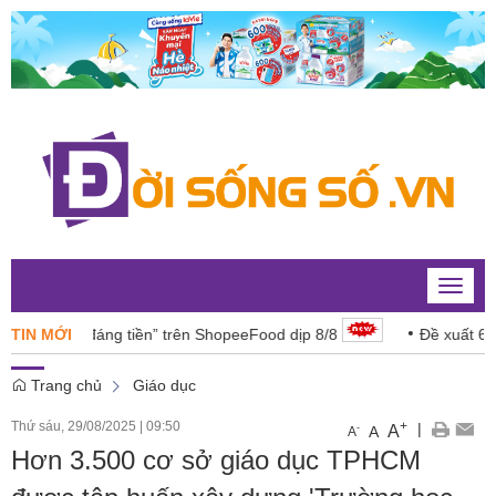
Toggle
naviga
n “đáng tiền” trên ShopeeFood dịp 8/8
TIN MỚI
Đề xuất 6 lĩnh vực 
Trang chủ
Giáo dục
Thứ sáu, 29/08/2025
|
09:50
+
|
A
-
A
A
Hơn 3.500 cơ sở giáo dục TPHCM