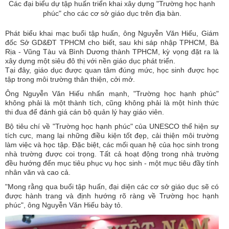
Các đại biểu dự tập huấn triển khai xây dựng "Trường học hạnh
phúc" cho các cơ sở giáo dục trên địa bàn.
Phát biểu khai mạc buổi tập huấn, ông Nguyễn Văn Hiếu, Giám
đốc Sở GD&ĐT TPHCM cho biết, sau khi sáp nhập TPHCM, Bà
Rịa - Vũng Tàu và Bình Dương thành TPHCM, kỳ vọng đặt ra là
xây dựng một siêu đô thị với nền giáo dục phát triển.
Tại đây, giáo dục được quan tâm đúng mức, học sinh được học
tập trong môi trường thân thiện, cởi mở.
Ông Nguyễn Văn Hiếu nhấn mạnh, "Trường học hạnh phúc"
không phải là một thành tích, cũng không phải là một hình thức
thi đua để đánh giá cán bộ quản lý hay giáo viên.
Bộ tiêu chí về "Trường học hạnh phúc" của UNESCO thể hiện sự
tích cực, mang lại những điều kiện tốt đẹp, cải thiện môi trường
làm việc và học tập. Đặc biệt, các mối quan hệ của học sinh trong
nhà trường được coi trọng. Tất cả hoạt động trong nhà trường
đều hướng đến mục tiêu phục vụ học sinh - một mục tiêu đầy tính
nhân văn và cao cả.
"Mong rằng qua buổi tập huấn, đại diện các cơ sở giáo dục sẽ có
được hành trang và định hướng rõ ràng về Trường học hạnh
phúc", ông Nguyễn Văn Hiếu bày tỏ.