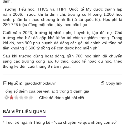
định.
Trường Tiểu học, THCS và THPT Quốc tế Mỹ được thành lập
năm 2006. Trước khi bị đình chỉ, trường có khoảng 1.200 học
sinh, phần lớn theo chương trình IB (tú tài quốc tế). Học phí là
280-725 triệu đồng một năm, tùy theo bậc học.
Cuối năm 2023, trường bị nhiều phụ huynh tụ tập đòi nợ. Chủ
trường cho biết đã gặp khó khăn tài chính nghiêm trọng. Trong
khi đó, hơn 900 phụ huynh đã đóng các gói tài chính với tổng số
tiền khoảng 3.600 tỷ đồng để con được học miễn phí.
Sau khi trường dừng hoạt động, gần 700 học sinh đã chuyển
sang các trường công lập, tư thục, quốc tế hoặc du học, theo
thống kê đến cuối tháng 8 năm ngoái.
Nguồn:
giaoducthoidai.vn
Copy link
Tổng số điểm của bài viết là:
3
trong
3
đánh giá
Click để đánh giá bài viết
BÀI VIẾT LIÊN QUAN
Tuổi trẻ ngành Thống kê - “câu chuyện kể qua những con số”