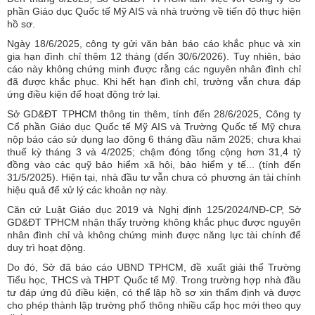
phần Giáo dục Quốc tế Mỹ AIS và nhà trường về tiến độ thực hiện
hồ sơ.
Ngày 18/6/2025, công ty gửi văn bản báo cáo khắc phục và xin
gia hạn đình chỉ thêm 12 tháng (đến 30/6/2026). Tuy nhiên, báo
cáo này không chứng minh được rằng các nguyên nhân đình chỉ
đã được khắc phục. Khi hết hạn đình chỉ, trường vẫn chưa đáp
ứng điều kiện để hoạt động trở lại.
Sở GD&ĐT TPHCM thông tin thêm, tính đến 28/6/2025, Công ty
Cổ phần Giáo dục Quốc tế Mỹ AIS và Trường Quốc tế Mỹ chưa
nộp báo cáo sử dụng lao động 6 tháng đầu năm 2025; chưa khai
thuế kỳ tháng 3 và 4/2025; chậm đóng tổng cộng hơn 31,4 tỷ
đồng vào các quỹ bảo hiểm xã hội, bảo hiểm y tế... (tính đến
31/5/2025). Hiện tại, nhà đầu tư vẫn chưa có phương án tài chính
hiệu quả để xử lý các khoản nợ này.
Căn cứ Luật Giáo dục 2019 và Nghị định 125/2024/NĐ-CP, Sở
GD&ĐT TPHCM nhận thấy trường không khắc phục được nguyên
nhân đình chỉ và không chứng minh được năng lực tài chính để
duy trì hoạt động.
Do đó, Sở đã báo cáo UBND TPHCM, đề xuất giải thể Trường
Tiểu học, THCS và THPT Quốc tế Mỹ. Trong trường hợp nhà đầu
tư đáp ứng đủ điều kiện, có thể lập hồ sơ xin thẩm định và được
cho phép thành lập trường phổ thông nhiều cấp học mới theo quy