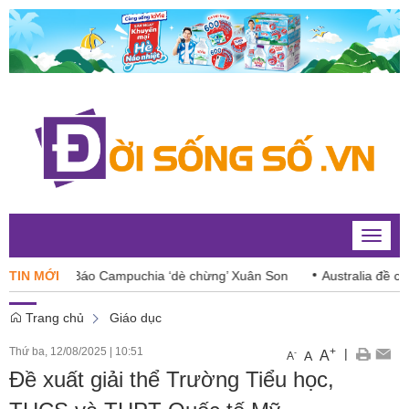
Toggle
naviga
ắc
TIN MỚI
Báo Campuchia ‘dè chừng’ Xuân Son
Australia đề cao hợp
Trang chủ
Giáo dục
Thứ ba, 12/08/2025
|
10:51
+
|
A
-
A
A
Đề xuất giải thể Trường Tiểu học,