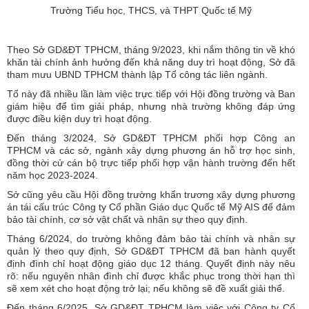
Trường Tiểu học, THCS, và THPT Quốc tế Mỹ
Theo Sở GD&ĐT TPHCM, tháng 9/2023, khi nắm thông tin về khó
khăn tài chính ảnh hưởng đến khả năng duy trì hoạt động, Sở đã
tham mưu UBND TPHCM thành lập Tổ công tác liên ngành.
Tổ này đã nhiều lần làm việc trực tiếp với Hội đồng trường và Ban
giám hiệu để tìm giải pháp, nhưng nhà trường không đáp ứng
được điều kiện duy trì hoạt động.
Đến tháng 3/2024, Sở GD&ĐT TPHCM phối hợp Công an
TPHCM và các sở, ngành xây dựng phương án hỗ trợ học sinh,
đồng thời cử cán bộ trực tiếp phối hợp vận hành trường đến hết
năm học 2023-2024.
Sở cũng yêu cầu Hội đồng trường khẩn trương xây dựng phương
án tái cấu trúc Công ty Cổ phần Giáo dục Quốc tế Mỹ AIS để đảm
bảo tài chính, cơ sở vật chất và nhân sự theo quy định.
Tháng 6/2024, do trường không đảm bảo tài chính và nhân sự
quản lý theo quy định, Sở GD&ĐT TPHCM đã ban hành quyết
định đình chỉ hoạt động giáo dục 12 tháng. Quyết định này nêu
rõ: nếu nguyên nhân đình chỉ được khắc phục trong thời hạn thì
sẽ xem xét cho hoạt động trở lại; nếu không sẽ đề xuất giải thể.
Đến tháng 6/2025, Sở GD&ĐT TPHCM làm việc với Công ty Cổ