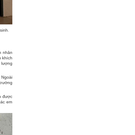
sinh.
ấn nhân
n khích
t lượng
. Ngoài
trường
h được
 các em