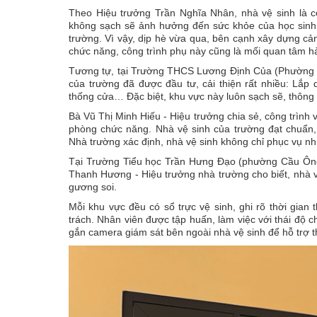
Theo Hiệu trưởng Trần Nghĩa Nhân, nhà vệ sinh là cô
không sạch sẽ ảnh hưởng đến sức khỏe của học sinh,
trường. Vì vậy, dịp hè vừa qua, bên cạnh xây dựng cả
chức năng, công trình phụ này cũng là mối quan tâm 
Tương tự, tại Trường THCS Lương Định Của (Phường C
của trường đã được đầu tư, cải thiện rất nhiều: Lắp q
thống cửa… Đặc biệt, khu vực này luôn sạch sẽ, thông 
Bà Vũ Thị Minh Hiếu - Hiệu trưởng chia sẻ, công trình
phòng chức năng. Nhà vệ sinh của trường đạt chuẩn,
Nhà trường xác định, nhà vệ sinh không chỉ phục vụ nh
Tại Trường Tiểu học Trần Hưng Đạo (phường Cầu Ông 
Thanh Hương - Hiệu trưởng nhà trường cho biết, nhà vệ
gương soi.
Mỗi khu vực đều có sổ trực vệ sinh, ghi rõ thời gian
trách. Nhân viên được tập huấn, làm việc với thái độ c
gắn camera giám sát bên ngoài nhà vệ sinh để hỗ trợ th