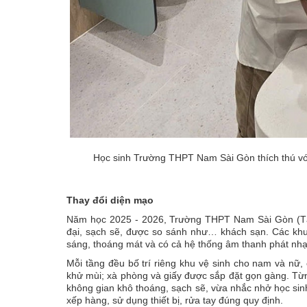
Học sinh Trường THPT Nam Sài Gòn thích thú vớ
Thay đổi diện mạo
Năm học 2025 - 2026, Trường THPT Nam Sài Gòn (Tân
đại, sạch sẽ, được so sánh như… khách sạn. Các khu 
sáng, thoáng mát và có cả hệ thống âm thanh phát nhạ
Mỗi tầng đều bố trí riêng khu vệ sinh cho nam và nữ,
khử mùi; xà phòng và giấy được sắp đặt gọn gàng. Từng
không gian khô thoáng, sạch sẽ, vừa nhắc nhở học sin
xếp hàng, sử dụng thiết bị, rửa tay đúng quy định.