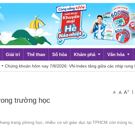
Giải trí
Thể thao
Số hóa
Khám phá
Văn hóa
án hôm nay 7/8/2026: VN-Index tăng giữa các nhịp rung lắc
Báo 
Du lịch
Đời sống
+
|
A
-
A
A
trong trường học
ang trang phòng học, nhiều cơ sở giáo dục tại TPHCM còn trùng tu, 