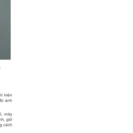
C
h hiện
 đủ ánh
hô, máy
nh, giữ
ng cách