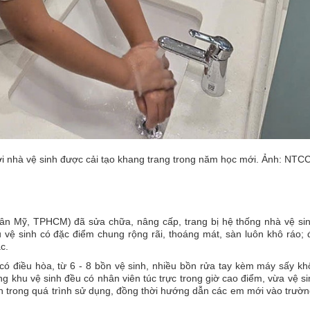
i nhà vệ sinh được cải tạo khang trang trong năm học mới. Ảnh: NTC
 Mỹ, TPHCM) đã sửa chữa, nâng cấp, trang bị hệ thống nhà vệ sin
vệ sinh có đặc điểm chung rộng rãi, thoáng mát, sàn luôn khô ráo;
c.
 có điều hòa, từ 6 - 8 bồn vệ sinh, nhiều bồn rửa tay kèm máy sấy k
 khu vệ sinh đều có nhân viên túc trực trong giờ cao điểm, vừa vệ si
h trong quá trình sử dụng, đồng thời hướng dẫn các em mới vào trườ