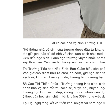
Tất cả các nhà vệ sinh Trường THP
“Hệ thống nhà vệ sinh của trường được đầu tư khang 
tác giữ gìn, bảo trì để nhà vệ sinh luôn sạch như mới
viên đến học sinh. Lãnh đạo thường xuyên nhắc nhở t
xếp thời gian. Yêu cầu là nhà vệ sinh lúc nào cũng ph
Tại Trường Tiểu học Hòa Bình, Ban Giám hiệu còn phân
Vào giờ cao điểm như ra chơi, ăn cơm, giờ học sinh t
sạch sẽ, khô ráo. Bên cạnh đó, trường tăng cường hệ t
Bà Cao Thị Thiên Phúc - Trưởng phòng Học sinh, sin
hành nhà vệ sinh rất tốt, sạch sẽ, được phụ huynh, họ
trường học luôn sạch, đẹp, không chỉ cần nhân viên d
ý thức của học sinh chiếm tới khoảng 30% trong việc du
Tại Hội nghị tổng kết và triển khai nhiệm vụ năm h