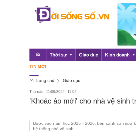
Thời sự
Giáo dục
Kinh doanh
TIN MỚI
Chứng kho
Trang chủ
Giáo dục
Emagazine
OCOP
Thứ năm, 11/09/2025
|
11:02
Chính sách
'Khoác áo mới' cho nhà vệ sinh 
Doanh nghiệp
Bước vào năm học 2025 - 2026, bên cạnh sơn sửa kh
hệ thống nhà vệ sinh...