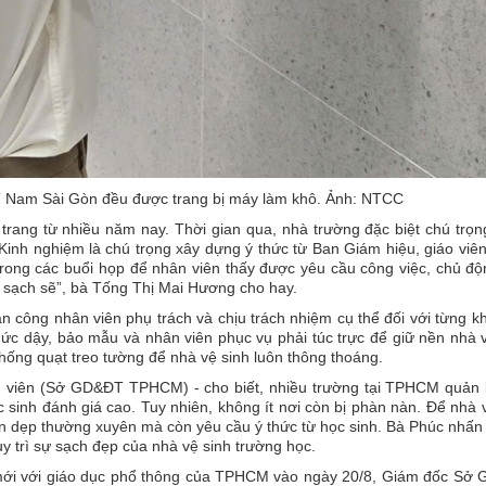
T Nam Sài Gòn đều được trang bị máy làm khô. Ảnh: NTCC
trang từ nhiều năm nay. Thời gian qua, nhà trường đặc biệt chú trọ
. Kinh nghiệm là chú trọng xây dựng ý thức từ Ban Giám hiệu, giáo viê
rong các buổi họp để nhân viên thấy được yêu cầu công việc, chủ đ
ải sạch sẽ”, bà Tống Thị Mai Hương cho hay.
 công nhân viên phụ trách và chịu trách nhiệm cụ thể đối với từng k
hức dậy, bảo mẫu và nhân viên phục vụ phải túc trực để giữ nền nhà 
hống quạt treo tường để nhà vệ sinh luôn thông thoáng.
h viên (Sở GD&ĐT TPHCM) - cho biết, nhiều trường tại TPHCM quản l
c sinh đánh giá cao. Tuy nhiên, không ít nơi còn bị phàn nàn. Để nhà 
ọn dẹp thường xuyên mà còn yêu cầu ý thức từ học sinh. Bà Phúc nhấ
y trì sự sạch đẹp của nhà vệ sinh trường học.
ọc mới với giáo dục phổ thông của TPHCM vào ngày 20/8, Giám đốc Sở