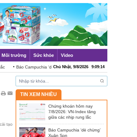
Môi trường
Sức khỏe
Video
Campuchia ‘dè chừng’ Xuân Son
Chủ Nhật, 9/8/2026
Australia đề cao hợp tác với Vi
9
:
09
:
16
TIN XEM NHIỀU
Chứng khoán hôm nay
7/8/2026: VN-Index tăng
giữa các nhịp rung lắc
cải tạo
Báo Campuchia ‘dè chừng’
Xuân Son