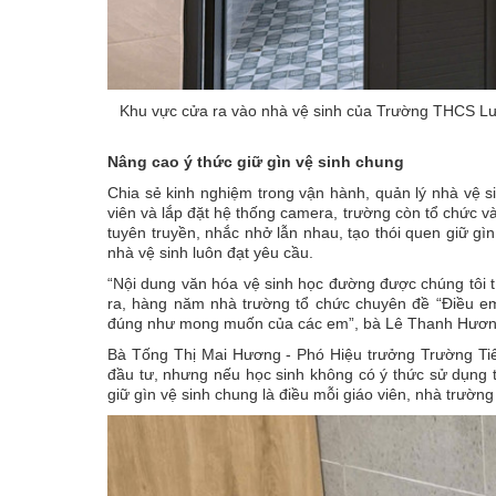
Khu vực cửa ra vào nhà vệ sinh của Trường THCS Lươ
Nâng cao ý thức giữ gìn vệ sinh chung
Chia sẻ kinh nghiệm trong vận hành, quản lý nhà vệ 
viên và lắp đặt hệ thống camera, trường còn tổ chức v
tuyên truyền, nhắc nhở lẫn nhau, tạo thói quen giữ gì
nhà vệ sinh luôn đạt yêu cầu.
“Nội dung văn hóa vệ sinh học đường được chúng tôi tí
ra, hàng năm nhà trường tổ chức chuyên đề “Điều e
đúng như mong muốn của các em”, bà Lê Thanh Hương
Bà Tống Thị Mai Hương - Phó Hiệu trưởng Trường Ti
đầu tư, nhưng nếu học sinh không có ý thức sử dụng th
giữ gìn vệ sinh chung là điều mỗi giáo viên, nhà trường