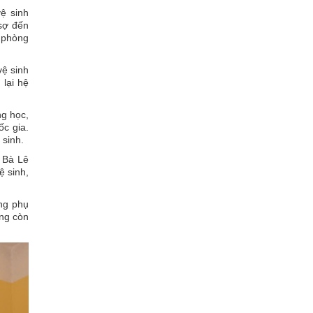
vệ sinh
sợ đến
, phòng
ệ sinh
 lại hệ
ng học,
c gia.
 sinh.
 Bà Lê
ệ sinh,
ởng phụ
ờng còn