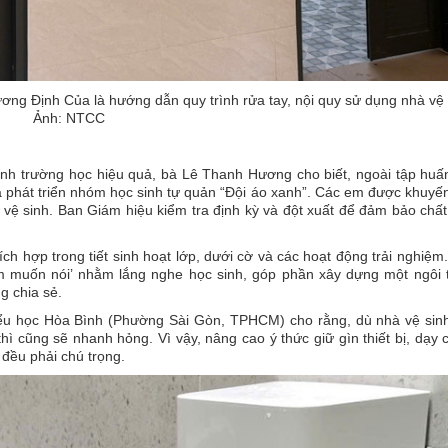
ng Định Của là hướng dẫn quy trình rửa tay, nội quy sử dụng nhà vệ 
Ảnh: NTCC
sinh trường học hiệu quả, bà Lê Thanh Hương cho biết, ngoài tập hu
à phát triển nhóm học sinh tự quản “Đội áo xanh”. Các em được khuyế
n vệ sinh. Ban Giám hiệu kiểm tra định kỳ và đột xuất để đảm bảo chấ
ch hợp trong tiết sinh hoạt lớp, dưới cờ và các hoạt động trải nghiệm
m muốn nói’ nhằm lắng nghe học sinh, góp phần xây dựng một ngôi 
 chia sẻ.
ểu học Hòa Bình (Phường Sài Gòn, TPHCM) cho rằng, dù nhà vệ sin
ì cũng sẽ nhanh hỏng. Vì vậy, nâng cao ý thức giữ gìn thiết bị, dạy
 đều phải chú trọng.