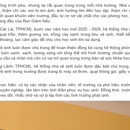
ng trình phụ, nhưng lại rất quan trọng trong mỗi nhà trường. Nhà 
 thậm chí các em bị ám ảnh, ảnh hưởng lớn đến học tập, thậm chí 
nh quan khuôn viên trường, đầu tư cơ sở vật chất cho các phòng học
hàng đầu của Ban Giám hiệu.
át Lái, TPHCM), bước vào năm học mới 2025 - 2026, hệ thống nhà v
uạt trần, thêm gương soi, trồng cây xanh trong khu vệ sinh, thiết kế
thoáng, tạo cảm giác dễ chịu cho học sinh khi sử dụng.
 vệ sinh luôn được chú trọng để hoàn thiện đồng bộ cùng hệ thống phò
 luôn xanh, sạch, tương xứng với tổng thể mô hình trường chuẩn quố
u cầu cá nhân mà còn có vai trò quan trọng trong bảo vệ sức khỏe học
Lãnh, TPHCM), hệ thống nhà vệ sinh luôn được đặc biệt chú trọng.
 sinh trong trường được trang bị máy xịt thơm, quạt thông gió, giấy v
 thực hiện, có ký xác nhận của nhân viên, tổ trưởng và phó hiệu trư
huyên nghiệp, tận tâm trên tinh thần phục vụ học sinh. Đồng thời, trư
eo dõi, nhắc nhở và xử lý kịp thời các tình huống phát sinh.