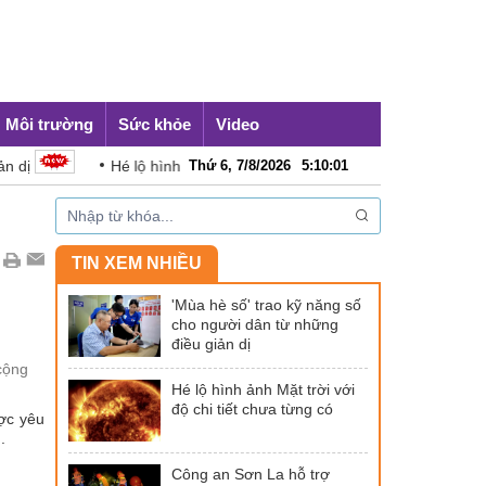
Môi trường
Sức khỏe
Video
Hé lộ hình ảnh Mặt trời với độ chi tiết chưa từng có
Thứ 6, 7/8/2026
5
:
10
:
02
Công
TIN XEM NHIỀU
'Mùa hè số' trao kỹ năng số
cho người dân từ những
điều giản dị
cộng
Hé lộ hình ảnh Mặt trời với
độ chi tiết chưa từng có
ược yêu
.
Công an Sơn La hỗ trợ