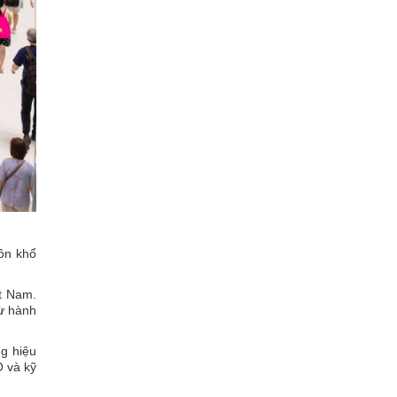
ôn khổ
ệt Nam.
ừ hành
g hiệu
O và kỹ