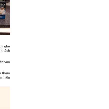
ch ghé
 khách
ớc vào
h tham
m hiểu