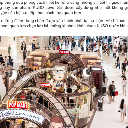
up thông qua phong cách thiết kế retro cùng những chi tiết thị giác m
ưng bày sản phẩm, KUBO Love, Still được xây dựng như một không gia
yện của bộ sưu tập theo cách trực quan hơn.
 những điểm dừng chân được yêu thích nhất tại sự kiện. Với bối cản
 tham quan lựa chọn lưu lại những khoảnh khắc cùng KUBO trước khi t