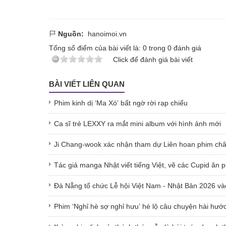
Nguồn:
hanoimoi.vn
Tổng số điểm của bài viết là:
0
trong
0
đánh giá
Click để đánh giá bài viết
BÀI VIẾT LIÊN QUAN
Phim kinh dị ‘Ma Xó’ bất ngờ rời rạp chiếu
Ca sĩ trẻ LEXXY ra mắt mini album với hình ảnh mới
Ji Chang-wook xác nhận tham dự Liên hoan phim ch
Tác giả manga Nhật viết tiếng Việt, vẽ các Cupid ăn p
Đà Nẵng tổ chức Lễ hội Việt Nam - Nhật Bản 2026 và
Phim ‘Nghỉ hè sợ nghỉ hưu’ hé lộ câu chuyện hài hước 