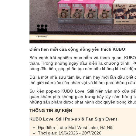
Điểm hẹn mới của cộng đồng yêu thích KUBO
Bên cạnh trải nghiệm mua sắm và tham quan, KUBO 
thăm. Trong những ngày đầu diễn ra chương trình,
hàng đầu tiên, góp phần tạo nên bầu không khí sôi độn
Dù là một nhà sưu tầm lâu năm hay mới lần đầu biết
thế giới cảm xúc của nhân vật và khám phá những câu 
Sự kiện pop-up KUBO Love, Still hiện vẫn mở cửa đế
quan khám phá không gian trưng bày lấy cảm hứng từ
những sản phẩm được phát hành độc quyền trong khuô
THÔNG TIN SỰ KIỆN
KUBO Love, Still Pop-up & Fan Sign Event
Địa điểm: Lotte Mall West Lake, Hà Nội
Thời gian: 19/6/2026 - 20/7/2026