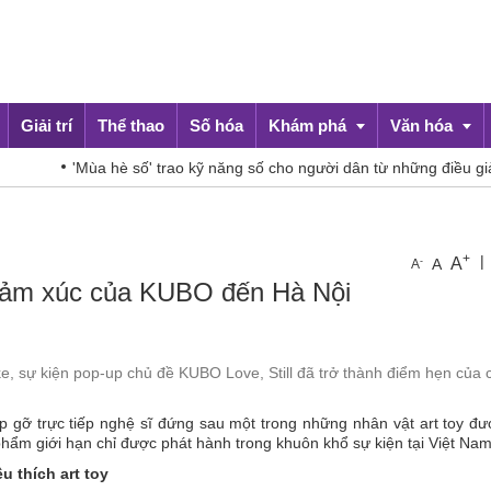
Giải trí
Thể thao
Số hóa
Khám phá
Văn hóa
ùa hè số' trao kỹ năng số cho người dân từ những điều giản dị
Du lịch
Đời sống
+
|
A
-
A
A
 cảm xúc của KUBO đến Hà Nội
ke, sự kiện pop-up chủ đề KUBO Love, Still đã trở thành điểm hẹn của 
p gỡ trực tiếp nghệ sĩ đứng sau một trong những nhân vật art toy đ
ẩm giới hạn chỉ được phát hành trong khuôn khổ sự kiện tại Việt Nam
u thích art toy