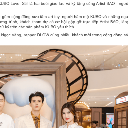
O Love, Still là hai buổi giao lưu và ký tặng cùng Artist BAO - ngư
bao gồm cộng đồng sưu tầm art toy, người hâm mộ KUBO và những ngư
ương trình, khách tham dự có cơ hội gặp gỡ trực tiếp Artist BAO, lắ
hữ ký trên các sản phẩm KUBO yêu thích.
ần Ngọc Vàng, rapper DLOW cùng nhiều khách mời trong cộng đồng sá