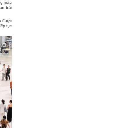
ang màu
n trải
h được
iếp tục