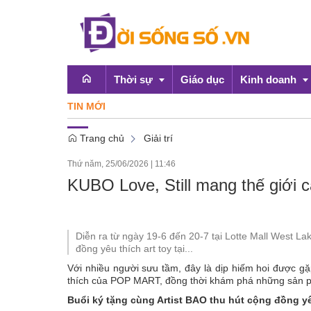
Thời sự
Giáo dục
Kinh doanh
TIN MỚI
'M
Trang chủ
Giải trí
Emagazine
OCOP
Thứ năm, 25/06/2026
|
11:46
Chính sách
KUBO Love, Still mang thế giới
Doanh nghiệp
Diễn ra từ ngày 19-6 đến 20-7 tại Lotte Mall West La
đồng yêu thích art toy tại...
Với nhiều người sưu tầm, đây là dịp hiếm hoi được gặ
thích của POP MART, đồng thời khám phá những sản ph
Buổi ký tặng cùng Artist BAO thu hút cộng đồng yê