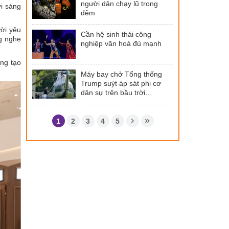
người dân chạy lũ trong
ời sáng
đêm
ời yêu
Cần hệ sinh thái công
ng nghe
nghiệp văn hoá đủ mạnh
ng tạo
Máy bay chở Tổng thống
Trump suýt áp sát phi cơ
dân sự trên bầu trời
Washington
1
2
3
4
5