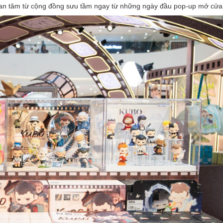
an tâm từ cộng đồng sưu tầm ngay từ những ngày đầu pop-up mở cửa