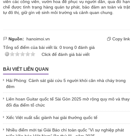
viên các công viên, vườn hoa để phục vụ người dân, qua đó hạn
chế được tình trạng hàng quán tự phát, bảo đảm an toàn và trật
tự đô thị, giữ gìn vệ sinh môi trường và cảnh quan chung.
Nguồn:
hanoimoi.vn
Copy link
Tổng số điểm của bài viết là:
0
trong
0
đánh giá
Click để đánh giá bài viết
BÀI VIẾT LIÊN QUAN
Hải Phòng: Cảnh sát giải cứu 5 người khỏi căn nhà cháy trong
đêm
Liên hoan Guitar quốc tế Sài Gòn 2025 mở rộng quy mô và thay
đổi địa điểm tổ chức
Xiếc Việt xuất sắc giành hai giải thưởng quốc tế
Nhiều điểm mới tại Giải Báo chí toàn quốc “Vì sự nghiệp phát
triển Văn hóa Việt Nam” lần thứ III - năm 2025