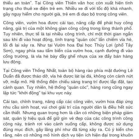
thiếu an toàn”. Tại Công viên Thiên văn học còn xuất hiện tình
trạng cho thuê xe điện trẻ em. Nhiều xe đi với tốc độ khá nhanh,
gây nguy hiểm cho người già, trẻ em đi dạo bộ trong công viên.
Công viên, vườn hoa được cải tạo, nâng cấp để phát huy công
năng, giá trị của một không gian công cộng trong lòng thành phố.
Tuy nhiên, thực tế là tại nhiều công trình, chỉ một thời gian ngắn
sau khi đi vào hoạt động, tình trạng "quán cóc" lấn chiếm vỉa hè,
lối đi lại xảy ra. Như tại Vườn hoa Đại học Thủy Lợi (phố Tây
Sơn), ngay phía sau tấm biển của vườn hoa, cạnh đường đi vào
cổng trường, là vỉa hè bày đầy ghế nhựa của xe đẩy bán hàng
lưu động.
Tại Công viên Thống Nhất, toàn bộ hàng rào phía mặt đường Lê
Duẩn đã được tháo dỡ, vỉa hè được lát lại đá, không còn cảnh nứt
vỡ, mấp mô. Hệ thống điện chiếu sáng trang trí được lắp đặt, tạo
cảnh quan. Tuy nhiên, hệ thống "quán cóc", hàng rong cũng ngay
lập tức “khởi động” tại khu vực này.
Cải tạo, chỉnh trang, nâng cấp các công viên, vườn hoa đáp ứng
nhu cầu sinh hoạt, vui chơi giải trí của người dân là điều hết sức
cần thiết. Nhưng quan trọng hơn là cần có những biện pháp giám
sát, quản lý hiệu quả để giữ gìn vẻ đẹp của các công trình công
cộng này, tránh rơi vào cảnh xuống cấp, không được sử dụng
đúng mục đích, gây lãng phí như đã từng xảy ra. Có ý kiến cho
rằng, nên có những mô hình dịch vụ tiện ích hiện đại trong khuôn