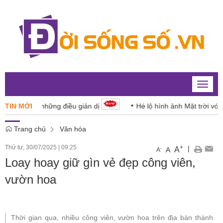
Toggle
naviga
 dân từ những điều giản dị
TIN MỚI
Hé lộ hình ảnh Mặt trời với độ ch
Trang chủ
Văn hóa
Thứ tư, 30/07/2025
|
09:25
+
|
A
-
A
A
Loay hoay giữ gìn vẻ đẹp công viên,
vườn hoa
Thời gian qua, nhiều công viên, vườn hoa trên địa bàn thành