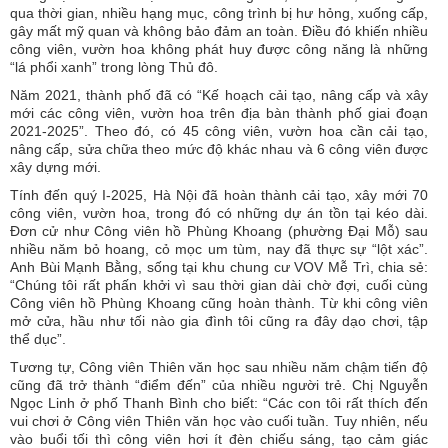
qua thời gian, nhiều hạng mục, công trình bị hư hỏng, xuống cấp,
gây mất mỹ quan và không bảo đảm an toàn. Điều đó khiến nhiều
công viên, vườn hoa không phát huy được công năng là những
“lá phổi xanh” trong lòng Thủ đô.
Năm 2021, thành phố đã có “Kế hoạch cải tạo, nâng cấp và xây
mới các công viên, vườn hoa trên địa bàn thành phố giai đoạn
2021-2025”. Theo đó, có 45 công viên, vườn hoa cần cải tạo,
nâng cấp, sửa chữa theo mức độ khác nhau và 6 công viên được
xây dựng mới.
Tính đến quý I-2025, Hà Nội đã hoàn thành cải tạo, xây mới 70
công viên, vườn hoa, trong đó có những dự án tồn tại kéo dài.
Đơn cử như Công viên hồ Phùng Khoang (phường Đại Mỗ) sau
nhiều năm bỏ hoang, cỏ mọc um tùm, nay đã thực sự “lột xác”.
Anh Bùi Mạnh Bằng, sống tại khu chung cư VOV Mễ Trì, chia sẻ:
“Chúng tôi rất phấn khởi vì sau thời gian dài chờ đợi, cuối cùng
Công viên hồ Phùng Khoang cũng hoàn thành. Từ khi công viên
mở cửa, hầu như tối nào gia đình tôi cũng ra đây dạo chơi, tập
thể dục”.
Tương tự, Công viên Thiên văn học sau nhiều năm chậm tiến độ
cũng đã trở thành “điểm đến” của nhiều người trẻ. Chị Nguyễn
Ngọc Linh ở phố Thanh Bình cho biết: “Các con tôi rất thích đến
vui chơi ở Công viên Thiên văn học vào cuối tuần. Tuy nhiên, nếu
vào buổi tối thì công viên hơi ít đèn chiếu sáng, tạo cảm giác