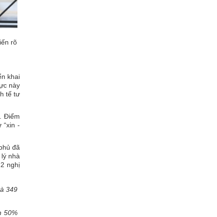
iến rõ
ển khai
vực này
h tế tư
n. Điểm
 “xin -
 phủ đã
 lý nhà
2 nghị
và 349
ơn 50%