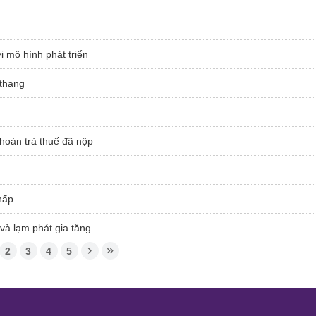
i mô hình phát triển
 thang
hoàn trả thuế đã nộp
hấp
và lạm phát gia tăng
2
3
4
5