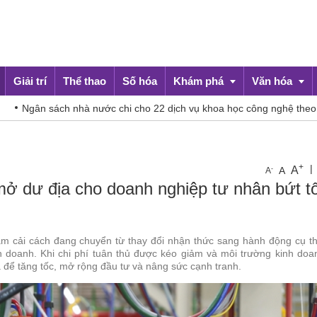
Giải trí
Thể thao
Số hóa
Khám phá
Văn hóa
ân sách nhà nước chi cho 22 dịch vụ khoa học công nghệ theo 6 nhóm
Du lịch
Đời sống
+
|
A
-
A
A
 mở dư địa cho doanh nghiệp tư nhân bứt t
âm cải cách đang chuyển từ thay đổi nhận thức sang hành động cụ th
inh doanh. Khi chi phí tuân thủ được kéo giảm và môi trường kinh do
a để tăng tốc, mở rộng đầu tư và nâng sức cạnh tranh.