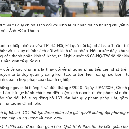
ức và tư duy chính sách đối với kinh tế tư nhân đã có những chuyển b
nét. Ảnh: Đức Thành
h nghiệp nhỏ và vừa TP. Hà Nội, kết quả nổi bật nhất sau 1 năm tri
hức và tư duy chính sách đối với kinh tế tư nhân. Nếu trước đây, khu 
g các thành phần kinh tế khác, thì Nghị quyết số 68-NQ/TW đã đặt kin
a nền kinh tế quốc gia.
 đổi về câu chữ, mà là thay đổi về phương pháp tiếp cận phát triể
yển từ tư duy quản lý sang kiến tạo, từ tiền kiểm sang hậu kiểm, từ
kinh doanh hợp pháp của doanh nghiệp.
hững ngày cuối tháng 4 và đầu tháng 5/2026. Ngày 29/4/2026, Chính
n hóa thủ tục hành chính và điều kiện kinh doanh thuộc phạm vi quản
ày sửa đổi, bổ sung đồng bộ 163 văn bản quy phạm pháp luật, gồm 
ủa Thủ tướng Chính phủ.
nh bị bãi bỏ, 134 thủ tục được phân cấp giải quyết xuống địa phương 
 chính cấp Trung ương về mức 27%.
ỏ và 4 điều kiện được đơn giản hóa. Quá trình thực thi dự kiến giảm h