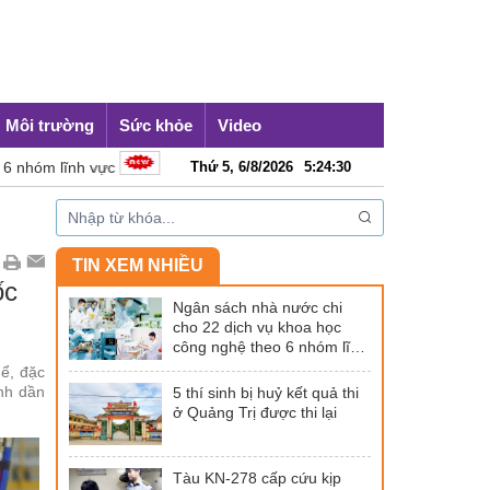
Môi trường
Sức khỏe
Video
 lĩnh vực
5 thí sinh bị huỷ kết quả thi ở Quảng Trị được thi l
Thứ 5, 6/8/2026
5
:
24
:
31
TIN XEM NHIỀU
ốc
Ngân sách nhà nước chi
cho 22 dịch vụ khoa học
công nghệ theo 6 nhóm lĩnh
vực
ể, đặc
anh dần
5 thí sinh bị huỷ kết quả thi
ở Quảng Trị được thi lại
Tàu KN-278 cấp cứu kịp