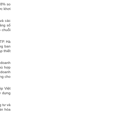
2,8% so
ợc khơi
 và các
Tăng số
 chuỗi
 TP. Hà
ông ban
p thiết
i doanh
phù hợp
i doanh
ảng cho
p Việt
y dựng
g tư và
văn hóa