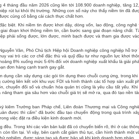
rong 4 tháng đầu năm 2026 cũng lên tới 108.900 doanh nghiệp, tăng 1
ệp rút lui khỏi thị trường. Những con số này cho thấy niềm tin đã đư
được củng cố bằng cải cách thực chất hơn.
ặc biệt. Khi niềm tin được khơi dậy, dòng vốn, lao động, công nghệ
giai đoạn khơi thông niềm tin, cần bước sang giai đoạn nâng chất. 
ệp phải sống được, lớn được, minh bạch được và tham gia được vào
Nguyễn Vân, Phó Chủ tịch Hiệp hội Doanh nghiệp công nghiệp hỗ trợ
 huy vai trò các cơ chế đặc thù và quỹ đầu tư như nguồn lực khơi th
khoảng 8% xuống mức 5-6% đối với doanh nghiệp xuất khẩu là giải phá
đoạn đơn hàng cạnh tranh gay gắt.
n dụng cần xây dựng các gói tín dụng theo chuỗi cung ứng, trong kh
 cường liên kết với khu vực FDI và hình thành các tổ hợp sản xuất 
n, chuyển đổi số và chuẩn hóa quản trị cũng là yêu cầu tất yếu. Kh
 năng tham gia sâu hơn vào chuỗi giá trị sẽ mở ra, qua đó tạo nền t
ký kiêm Trưởng ban Pháp chế, Liên đoàn Thương mại và Công nghiệ
 quản được thì cấm” đã bước đầu tạo chuyển động trong quá trình xâ
rong việc đặt ra điều kiện kinh doanh mới.
 đều. Trong khi các văn bản luật đã có chuyển biến rõ, thì ở các thôn
n còn tồn tại. Vì vậy, bên cạnh cắt giảm thủ tục, cần hình thành một 
 thử nghiệm, được sáng tạo và được bảo vệ khi kinh doanh hợp pháp.