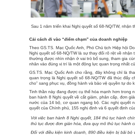
Sau 1 năm triển khai Nghị quyết số 68-NQ/TW, nhận th
Cải cách đi vào “điểm chạm” của doanh nghiệp
Theo GS.TS. Mạc Quốc Anh, Phó Chủ tịch Hiệp hội Doan
Nghị quyết số 68-NQ/TW là sự thay đổi rõ rệt về nhận t
thường được nhìn nhận ở vai trò bổ sung, tham gia cùn
nhân vào đúng vị trí là một động lực quan trọng nhất củ
GS.TS. Mạc Quốc Anh cho rằng, đây không chỉ là thay
quan trọng là Nghị quyết số 68-NQ/TW đã thúc đẩy chu
cho” sang phục vụ, đồng hành và bảo vệ quyền tự do 
Tinh thần này đang được cụ thể hóa mạnh hơn trong n
ban hành 8 Nghị quyết về cắt giảm, phân cấp, đơn giả
nước của 14 bộ, cơ quan ngang bộ. Các nghị quyết n
quyết của Chính phủ, 155 nghị định và 6 quyết định c
Với việc ban hành 8 Nghị quyết, 184 thủ tục hành chí
thủ tục được đơn giản hóa, đưa quy mô thủ tục hành
Đối với điều kiện kinh doanh, 890 điều kiện bị bãi b