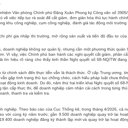
.
Chủ nhiệm Văn phòng Chính phủ Đặng Xuân Phong ký Công văn số 3905
 về việc tiếp tục rà soát để cắt giảm, đơn giản hóa thủ tục hành chín
động khu công nghiệp, cụm công nghiệp, đánh giá tác động môi trường
chi phí gia nhập thị trường, mở rộng sản xuất và tiến độ đầu tư củ
, doanh nghiệp không sợ quản lý, nhưng cần một phương thức quản l
ơn. Vì vậy, việc Chính phủ ban hành các nghị quyết cắt giảm, phân c
là tín hiệu rõ ràng cho thấy tinh thần Nghị quyết số 68-NQ/TW đang
từ chính sách đến thực tiễn vẫn là thách thức. Ở cấp Trung ương, ti
 vẫn gặp tình trạng thủ tục chồng chéo, cách hiểu pháp luật chưa thốn
hoạt động kinh doanh. Do đó, năm thứ hai triển khai Nghị quyết số 6
g tận cấp thực thi, để doanh nghiệp cảm nhận cải cách trong từng thủ
doanh, thanh tra và kiểm tra.
anh nghiệp. Theo báo cáo của Cục Thống kê, trong tháng 4/2026, cả 
so với cùng kỳ năm trước; gần 9.500 doanh nghiệp quay trở lại hoạt
9.400 doanh nghiệp đăng ký thành lập mới và quay trở lại hoạt động