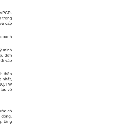
/VPCP-
h trong
 và cấp
a doanh
ý minh
ấp, đơn
 đi vào
nh thần
g nhất,
8-NQ/TW
 tục về
nước có
 động.
, tăng