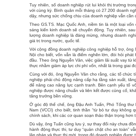
Tuy nhiên, số doanh nghiệp rút lui khỏi thị trường t
với cùng kỳ. Bình quân mỗi tháng có 27.200 doanh nghi
dậy, nhưng sức chống chịu của doanh nghiệp vẫn cần 
Theo GS.TS. Mạc Quốc Anh, niềm tin là một loại vốn đ
sáng kiến kinh doanh sẽ chuyển động. Tuy nhiên, sau 
lượng doanh nghiệp là đáng mừng, nhưng doanh nghi
giá trị trong nước, quốc tế.
Với cộng đồng doanh nghiệp công nghiệp hỗ trợ, ông 
Nội cho biết, vốn vẫn là điểm nghẽn lớn, đòi hỏi phát
đầu. Theo ông Nguyễn Vân, việc giảm lãi suất vay từ 
thực nhằm giảm áp lực chi phí vốn, nhất là trong giai 
Cùng với đó, ông Nguyễn Vân cho rằng, các tổ chức tí
nghiệp phải chủ động nâng cấp hạ tầng sản xuất, tăng
để nâng cao năng lực cạnh tranh. Bên cạnh yếu tố vố
nghiệp được nâng chuẩn và liên kết được củng cố, khả
tăng trưởng bền vững.
Ở góc độ thể chế, ông Đậu Anh Tuấn, Phó Tổng thư 
Nam (VCCI) cho biết, tinh thần “từ bỏ tư duy không
chính sách, khi các cơ quan soạn thảo thận trọng hơn t
Dù vậy, ông Tuấn cũng lưu ý, sự thay đổi này chưa đồng
hành động thực thi, tư duy “quản chặt cho an toàn” vẫ
lập pháp và thực thi mới, trong đó doanh nghiệp được