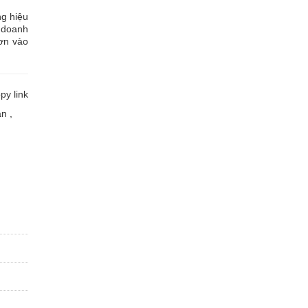
ng hiệu
h doanh
ơn vào
y link
ân
,