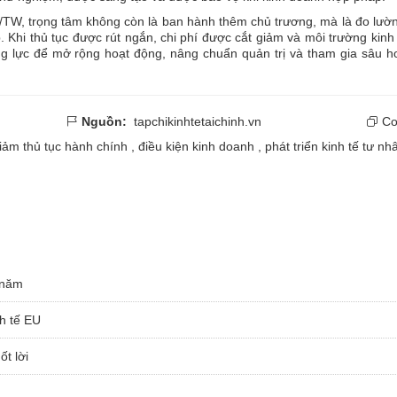
/TW, trọng tâm không còn là ban hành thêm chủ trương, mà là đo lườ
 Khi thủ tục được rút ngắn, chi phí được cắt giảm và môi trường kin
g lực để mở rộng hoạt động, nâng chuẩn quản trị và tham gia sâu h
Nguồn:
tapchikinhtetaichinh.vn
Cop
giảm thủ tục hành chính
,
điều kiện kinh doanh
,
phát triển kinh tế tư nh
 năm
nh tế EU
ốt lời