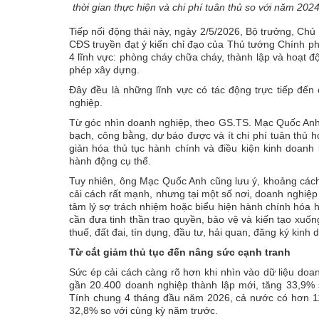
thời gian thực hiện và chi phí tuân thủ so với năm 2024
Tiếp nối động thái này, ngày 2/5/2026, Bộ trưởng, 
CĐS truyền đạt ý kiến chỉ đạo của Thủ tướng Chính phủ
4 lĩnh vực: phòng cháy chữa cháy, thành lập và hoạt 
phép xây dựng.
Đây đều là những lĩnh vực có tác động trực tiếp đến 
nghiệp.
Từ góc nhìn doanh nghiệp, theo GS.TS. Mạc Quốc Anh
bạch, công bằng, dự báo được và ít chi phí tuân thủ h
giản hóa thủ tục hành chính và điều kiện kinh doanh 
hành động cụ thể.
Tuy nhiên, ông Mạc Quốc Anh cũng lưu ý, khoảng cách 
cải cách rất mạnh, nhưng tại một số nơi, doanh nghiệp
tâm lý sợ trách nhiệm hoặc biểu hiện hành chính hóa 
cần đưa tinh thần trao quyền, bảo vệ và kiến tạo xuốn
thuế, đất đai, tín dụng, đầu tư, hải quan, đăng ký kinh 
Từ cắt giảm thủ tục đến nâng sức cạnh tranh
Sức ép cải cách càng rõ hơn khi nhìn vào dữ liệu do
gần 20.400 doanh nghiệp thành lập mới, tăng 33,9% 
Tính chung 4 tháng đầu năm 2026, cả nước có hơn 11
32,8% so với cùng kỳ năm trước.