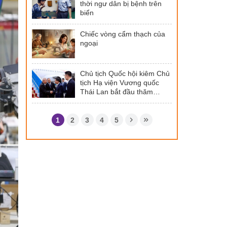
thời ngư dân bị bệnh trên
biển
Chiếc vòng cẩm thạch của
ngoại
Chủ tịch Quốc hội kiêm Chủ
tịch Hạ viện Vương quốc
Thái Lan bắt đầu thăm
chính thức Việt Nam
1
2
3
4
5